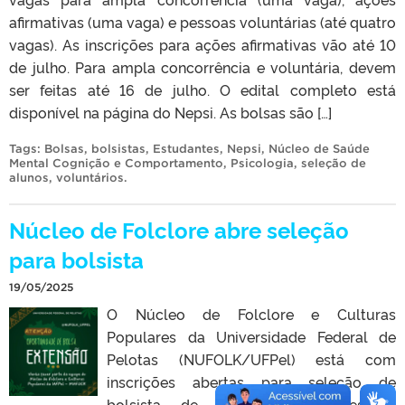
afirmativas (uma vaga) e pessoas voluntárias (até quatro
vagas). As inscrições para ações afirmativas vão até 10
de julho. Para ampla concorrência e voluntária, devem
ser feitas até 16 de julho. O edital completo está
disponível na página do Nepsi. As bolsas são […]
Tags:
Bolsas
,
bolsistas
,
Estudantes
,
Nepsi
,
Núcleo de Saúde
Mental Cognição e Comportamento
,
Psicologia
,
seleção de
alunos
,
voluntários
.
Núcleo de Folclore abre seleção
para bolsista
19/05/2025
O Núcleo de Folclore e Culturas
Populares da Universidade Federal de
Pelotas (NUFOLK/UFPel) está com
inscrições abertas para seleção de
bolsista de extensão. As pessoas