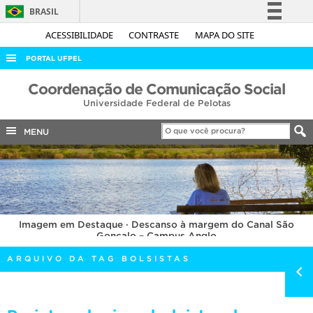
BRASIL
Simplifique!
ACESSIBILIDADE
CONTRASTE
MAPA DO SITE
Comunica BR
PORTAL UFPEL
Participe
ACESSO À INFORMAÇÃO
Coordenação de Comunicação Social
Acesso à informação
Universidade Federal de Pelotas
AUDITORIA
Legislação
COBALTO
MENU
Canais
CONCURSOS
EDITAIS
INTERNACIONAL
Imagem em Destaque · Descanso à margem do Canal São
OUVIDORIA
Gonçalo – Campus Anglo
PORTARIAS
ARQUIVO DA TAG BOLSISTAS
TELEFONES