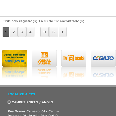
Exibindo registro(s) 1 a 10 de 117 encontrado(s).
1
2
3
4
…
11
12
>
LOCALIZE A CCS
CAMPUS PORTO / ANGLO
Rua Gomes Carneiro, 01 - Centro
Pelotas - RS, Brasil - 96010-610