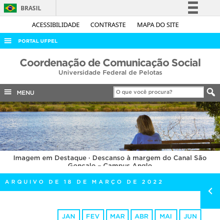
BRASIL
Simplifique!
ACESSIBILIDADE
CONTRASTE
MAPA DO SITE
Comunica BR
PORTAL UFPEL
Participe
ACESSO À INFORMAÇÃO
Coordenação de Comunicação Social
Acesso à informação
Universidade Federal de Pelotas
AUDITORIA
Legislação
COBALTO
MENU
Canais
CONCURSOS
EDITAIS
INTERNACIONAL
Imagem em Destaque · Descanso à margem do Canal São
OUVIDORIA
Gonçalo – Campus Anglo
PORTARIAS
ARQUIVO DE 18 DE MARÇO DE 2022
TELEFONES
JAN
FEV
MAR
ABR
MAI
JUN