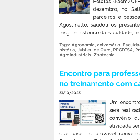
Pelotas (Faem/UFP
dezembro, no Sal
parceiros e pessoa
Agostinetto, saudou os present
resgate histórico da Faculdade, i
Tags:
Agronomia
,
aniversário
,
Faculda
história
,
Jubileu de Ouro
,
PPGDTSA
,
Pr
Agroindustriais
,
Zootecnia
.
Encontro para profes
no treinamento com c
31/10/2023
Um encontro
será realiz
convênio q
atividade se
que baseia o provável convêni