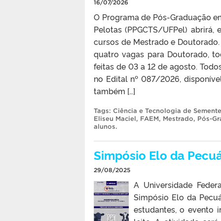
16/07/2026
O Programa de Pós-Graduação em 
Pelotas (PPGCTS/UFPel) abrirá, 
cursos de Mestrado e Doutorado.
quatro vagas para Doutorado, to
feitas de 03 a 12 de agosto. Tod
no Edital nº 087/2026, disponív
também […]
Tags:
Ciência e Tecnologia de Sement
Eliseu Maciel
,
FAEM
,
Mestrado
,
Pós-Gr
alunos
.
Simpósio Elo da Pecuá
29/08/2025
A Universidade Feder
Simpósio Elo da Pecuár
estudantes, o evento i