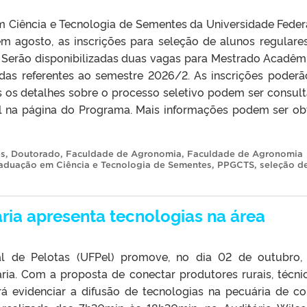
Ciência e Tecnologia de Sementes da Universidade Feder
em agosto, as inscrições para seleção de alunos regulare
 Serão disponibilizadas duas vagas para Mestrado Acadêm
das referentes ao semestre 2026/2. As inscrições poderã
os os detalhes sobre o processo seletivo podem ser consul
el na página do Programa. Mais informações podem ser ob
es
,
Doutorado
,
Faculdade de Agronomia
,
Faculdade de Agronomia
aduação em Ciência e Tecnologia de Sementes
,
PPGCTS
,
seleção d
ria apresenta tecnologias na área
al de Pelotas (UFPel) promove, no dia 02 de outubro,
ia. Com a proposta de conectar produtores rurais, técni
rá evidenciar a difusão de tecnologias na pecuária de co