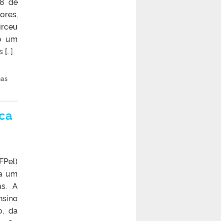
08 de
res,
irceu
do um
 […]
mas
oca
FPel)
ra um
as. A
nsino
o, da