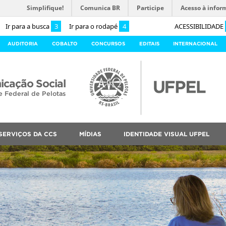
Simplifique!
Comunica BR
Participe
Acesso à infor
Ir para a busca
3
Ir para o rodapé
4
ACESSIBILIDADE
AUDITORIA
COBALTO
CONCURSOS
EDITAIS
INTERNACIONAL
cação Social
e Federal de Pelotas
SERVIÇOS DA CCS
MÍDIAS
IDENTIDADE VISUAL UFPEL