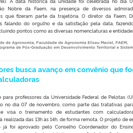
el). A data histórica da unidade foi celebrada no dia 
ão Nobre da Faem, na presença de diversos admirado
s que fizeram parte da trajetória. O diretor da Faem, D
es falando do orgulho e da satisfação pela data, fazen
ncluindo pontos como as diversas nomenclaturas e entidades
de de Agronomia
,
Faculdade de Agronomia Eliseu Maciel
,
FAEM
,
ograma de Pós-Graduação em Desenvolvimento Territorial e Siste
sores busca avanço em convênio que f
alculadoras
 para professores da Universidade Federal de Pelotas (U
ado no dia 07 de novembro, como parte das tratativas pa
ue visa o treinamento de estudantes com calculador
rá realizada das 13h às 14h, de forma remota. O projeto de e
o já foi aprovado pelo Conselho Coordenador do Ensin