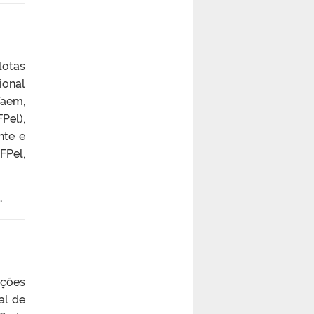
lotas
ional
Faem,
Pel),
nte e
FPel,
.
ações
al de