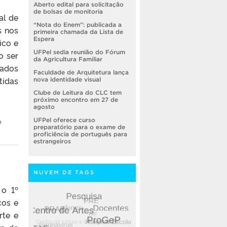
Aberto edital para solicitação
de bolsas de monitoria
al de
“Nota do Enem”: publicada a
s nos
primeira chamada da Lista de
Espera
ico e
UFPel sedia reunião do Fórum
o ser
da Agricultura Familiar
tados
Faculdade de Arquitetura lança
tidas
nova identidade visual
Clube de Leitura do CLC tem
próximo encontro em 27 de
agosto
UFPel oferece curso
e
preparatório para o exame de
proficiência de português para
estrangeiros
NUVEM DE TAGS
 o 1º
cos e
rte e