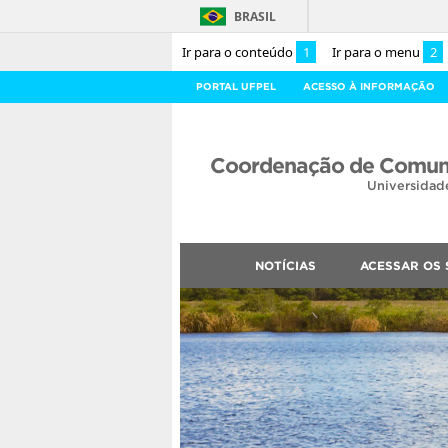
BRASIL
Ir para o conteúdo
1
Ir para o menu
2
PORTAL UFPEL
ACESSO À INFORMAÇÃO
Coordenação de Comuni
Universidad
NOTÍCIAS
ACESSAR OS 