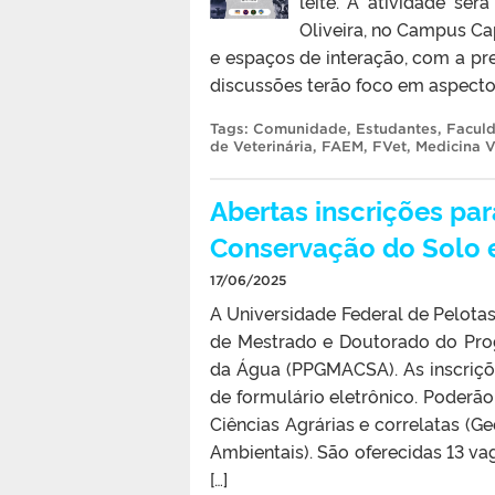
leite. A atividade se
Oliveira, no Campus Ca
e espaços de interação, com a pre
discussões terão foco em aspectos
Tags:
Comunidade
,
Estudantes
,
Facul
de Veterinária
,
FAEM
,
FVet
,
Medicina V
Abertas inscrições pa
Conservação do Solo 
17/06/2025
A Universidade Federal de Pelotas
de Mestrado e Doutorado do Pr
da Água (PPGMACSA). As inscriçõe
de formulário eletrônico. Poderã
Ciências Agrárias e correlatas (Ge
Ambientais). São oferecidas 13 v
[…]