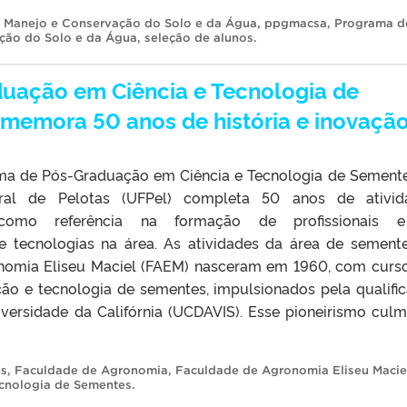
,
Manejo e Conservação do Solo e da Água
,
ppgmacsa
,
Programa d
ção do Solo e da Água
,
seleção de alunos
.
uação em Ciência e Tecnologia de
memora 50 anos de história e inovaçã
ma de Pós-Graduação em Ciência e Tecnologia de Sement
eral de Pelotas (UFPel) completa 50 anos de ativid
 como referência na formação de profissionais 
e tecnologias na área. As atividades da área de sement
nomia Eliseu Maciel (FAEM) nasceram em 1960, com curs
ção e tecnologia de sementes, impulsionados pela qualifi
versidade da Califórnia (UCDAVIS). Esse pioneirismo culm
es
,
Faculdade de Agronomia
,
Faculdade de Agronomia Eliseu Macie
cnologia de Sementes
.