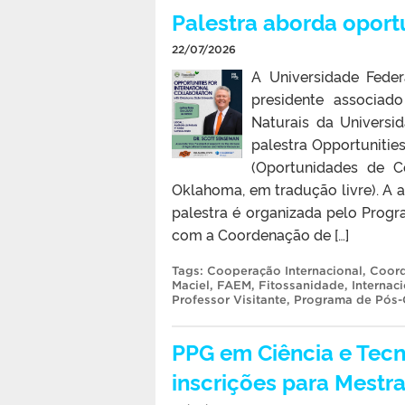
Palestra aborda oport
22/07/2026
A Universidade Federa
presidente associad
Naturais da Universi
palestra Opportunities
(Oportunidades de C
Oklahoma, em tradução livre). A a
palestra é organizada pelo Prog
com a Coordenação de […]
Tags:
Cooperação Internacional
,
Coord
Maciel
,
FAEM
,
Fitossanidade
,
Internac
Professor Visitante
,
Programa de Pós-
PPG em Ciência e Tecn
inscrições para Mestr