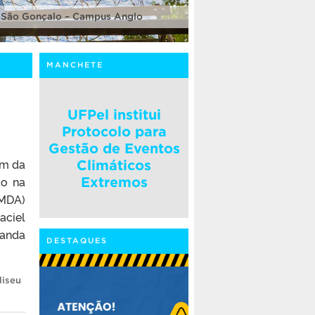
 São Gonçalo – Campus Anglo
MANCHETE
UFPel institui
Protocolo para
Gestão de Eventos
um da
Climáticos
to na
Extremos
(MDA)
aciel
nanda
DESTAQUES
liseu