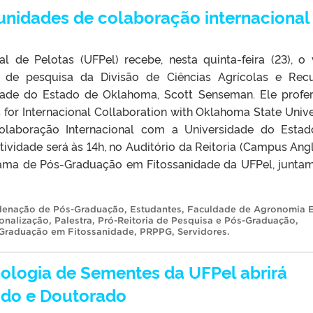
unidades de colaboração internacional
l de Pelotas (UFPel) recebe, nesta quinta-feira (23), o 
o de pesquisa da Divisão de Ciências Agrícolas e Rec
dade do Estado de Oklahoma, Scott Senseman. Ele profer
 for Internacional Collaboration with Oklahoma State Unive
olaboração Internacional com a Universidade do Esta
tividade será às 14h, no Auditório da Reitoria (Campus Angl
rama de Pós-Graduação em Fitossanidade da UFPel, junta
enação de Pós-Graduação
,
Estudantes
,
Faculdade de Agronomia E
ionalização
,
Palestra
,
Pró-Reitoria de Pesquisa e Pós-Graduação
,
Graduação em Fitossanidade
,
PRPPG
,
Servidores
.
ologia de Sementes da UFPel abrirá
ado e Doutorado