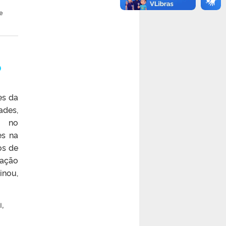
e
o
es da
ades,
e no
es na
os de
cação
inou,
l
,