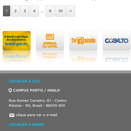
1
2
3
4
…
9
10
>
LOCALIZE A CCS
CAMPUS PORTO / ANGLO
Rua Gomes Carneiro, 01 - Centro
Pelotas - RS, Brasil - 96010-610
clique para ver o e-mail
LOCALIZE A RÁDIO