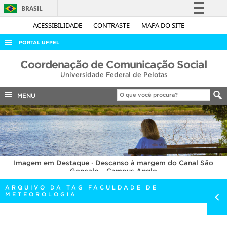
BRASIL
Simplifique!
ACESSIBILIDADE
CONTRASTE
MAPA DO SITE
Comunica BR
PORTAL UFPEL
Participe
ACESSO À INFORMAÇÃO
Coordenação de Comunicação Social
Acesso à informação
Universidade Federal de Pelotas
AUDITORIA
Legislação
COBALTO
MENU
Canais
CONCURSOS
EDITAIS
INTERNACIONAL
Imagem em Destaque · Descanso à margem do Canal São
OUVIDORIA
Gonçalo – Campus Anglo
PORTARIAS
ARQUIVO DA TAG FACULDADE DE
METEOROLOGIA
TELEFONES