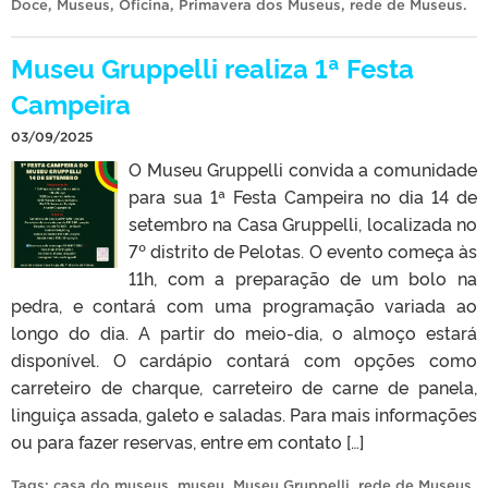
Doce
,
Museus
,
Oficina
,
Primavera dos Museus
,
rede de Museus
.
Museu Gruppelli realiza 1ª Festa
Campeira
03/09/2025
O Museu Gruppelli convida a comunidade
para sua 1ª Festa Campeira no dia 14 de
setembro na Casa Gruppelli, localizada no
7º distrito de Pelotas. O evento começa às
11h, com a preparação de um bolo na
pedra, e contará com uma programação variada ao
longo do dia. A partir do meio-dia, o almoço estará
disponível. O cardápio contará com opções como
carreteiro de charque, carreteiro de carne de panela,
linguiça assada, galeto e saladas. Para mais informações
ou para fazer reservas, entre em contato […]
Tags:
casa do museus
,
museu
,
Museu Gruppelli
,
rede de Museus
.