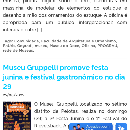
música, pintura digital sobre o teto, esculturas em
massinha de modelar de elementos do estuque e
desenho à mão dos ornamentos do estuque. A oficina é
apropriada para um público intergeracional: com
interação entre […]
Tags:
Comunidade
,
Faculdade de Arquitetura e Urbanismo
,
FaUrb
,
Gegradi
,
museu
,
Museu do Doce
,
Oficina
,
PROGRAU
,
rede de Museus
.
Museu Gruppelli promove festa
junina e festival gastronômico no dia
29
25/06/2025
O Museu Gruppelli, localizado no sétimo
distrito de Pelotas, realiza no domingo
(29) a 2ª Festa Junina e o 1º Festival do
Rievelsback. A programação inicia às 10h,