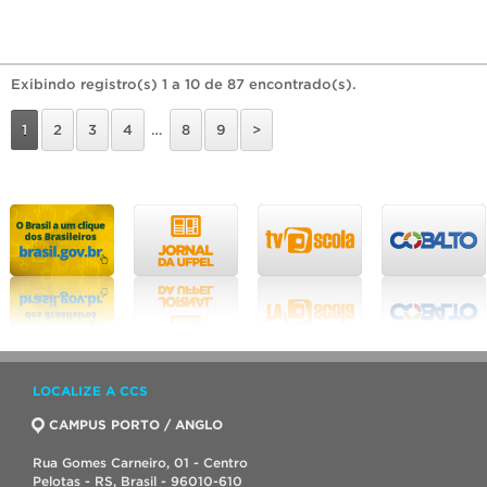
Exibindo registro(s) 1 a 10 de 87 encontrado(s).
1
2
3
4
…
8
9
>
LOCALIZE A CCS
CAMPUS PORTO / ANGLO
Rua Gomes Carneiro, 01 - Centro
Pelotas - RS, Brasil - 96010-610