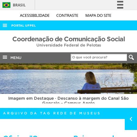
BRASIL
Simplifique!
ACESSIBILIDADE
CONTRASTE
MAPA DO SITE
Comunica BR
PORTAL UFPEL
Participe
ACESSO À INFORMAÇÃO
Coordenação de Comunicação Social
Acesso à informação
Universidade Federal de Pelotas
AUDITORIA
Legislação
COBALTO
MENU
Canais
CONCURSOS
EDITAIS
INTERNACIONAL
Imagem em Destaque · Descanso à margem do Canal São
OUVIDORIA
Gonçalo – Campus Anglo
PORTARIAS
ARQUIVO DA TAG REDE DE MUSEUS
TELEFONES