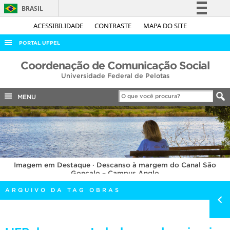
BRASIL
Simplifique!
ACESSIBILIDADE
CONTRASTE
MAPA DO SITE
Comunica BR
PORTAL UFPEL
Participe
ACESSO À INFORMAÇÃO
Coordenação de Comunicação Social
Acesso à informação
Universidade Federal de Pelotas
AUDITORIA
Legislação
COBALTO
MENU
Canais
CONCURSOS
EDITAIS
INTERNACIONAL
Imagem em Destaque · Descanso à margem do Canal São
OUVIDORIA
Gonçalo – Campus Anglo
PORTARIAS
ARQUIVO DA TAG OBRAS
TELEFONES