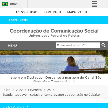
BRASIL
Simplifique!
ACESSIBILIDADE
CONTRASTE
MAPA DO SITE
Comunica BR
PORTAL UFPEL
Participe
ACESSO À INFORMAÇÃO
Coordenação de Comunicação Social
Acesso à informação
Universidade Federal de Pelotas
AUDITORIA
Legislação
COBALTO
MENU
Canais
CONCURSOS
EDITAIS
INTERNACIONAL
Imagem em Destaque · Descanso à margem do Canal São
OUVIDORIA
Gonçalo – Campus Anglo
PORTARIAS
Início
2022
Fevereiro
25
Estudantes devem cadastrar comprovante de vacinação no Cobalto
TELEFONES
DESTAQUE
>