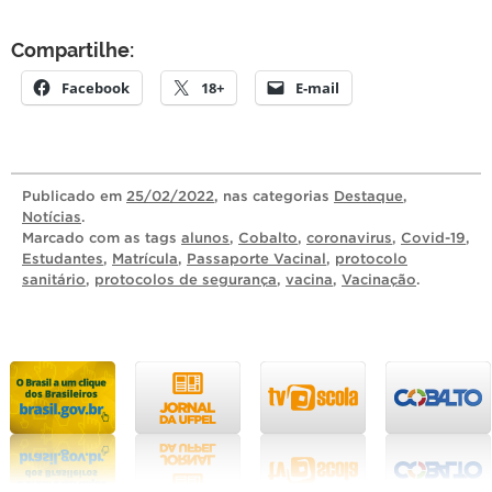
Compartilhe:
Facebook
18+
E-mail
Publicado
em
25/02/2022
, nas categorias
Destaque
,
Notícias
.
Marcado com as tags
alunos
,
Cobalto
,
coronavirus
,
Covid-19
,
Estudantes
,
Matrícula
,
Passaporte Vacinal
,
protocolo
sanitário
,
protocolos de segurança
,
vacina
,
Vacinação
.