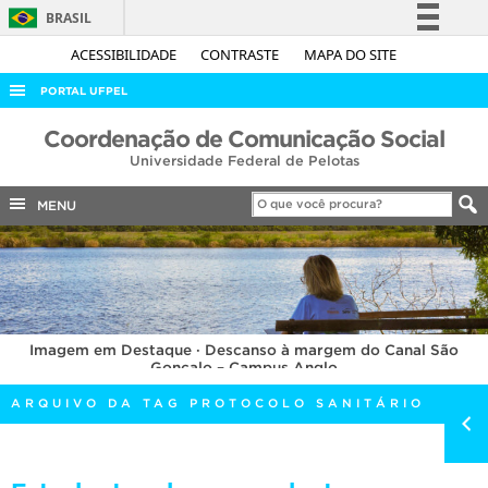
BRASIL
Simplifique!
ACESSIBILIDADE
CONTRASTE
MAPA DO SITE
Comunica BR
PORTAL UFPEL
Participe
ACESSO À INFORMAÇÃO
Coordenação de Comunicação Social
Acesso à informação
Universidade Federal de Pelotas
AUDITORIA
Legislação
COBALTO
MENU
Canais
CONCURSOS
EDITAIS
INTERNACIONAL
Imagem em Destaque · Descanso à margem do Canal São
OUVIDORIA
Gonçalo – Campus Anglo
PORTARIAS
ARQUIVO DA TAG PROTOCOLO SANITÁRIO
TELEFONES