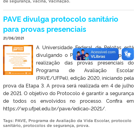
de segurança
,
vacina
,
Vacinação
.
PAVE divulga protocolo sanitário
para provas presenciais
21/06/2021
A Universidade Federal de Pelotas está
divulgando o Protocolo Sanitário para a
realização das provas presenciais do
Programa de Avaliação Escolar
(PAVE/UFPel), edição 2020, iniciando pela
prova da Etapa 3. A prova será realizada em 4 de julho
de 2021. O objetivo do Protocolo é garantir a segurança
de todos os envolvidos no processo. Confira em
https://wp.ufpel.edu.br/pave/edicao-2021/.
Tags:
PAVE
,
Programa de Avaliação da Vida Escolar
,
protocolo
sanitário
,
protocolos de segurança
,
prova
.