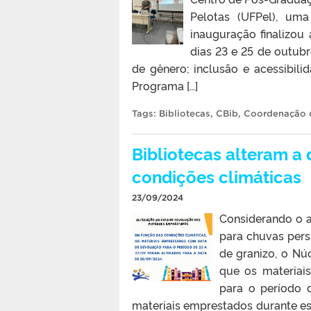
Pelotas (UFPel), um
inauguração finalizou
dias 23 e 25 de outub
de gênero; inclusão e acessibil
Programa […]
Tags:
Bibliotecas
,
CBib
,
Coordenação d
Bibliotecas alteram a
condições climáticas
23/09/2024
Considerando o a
para chuvas persi
de granizo, o Nú
que os materiai
para o período 
materiais emprestados durante es