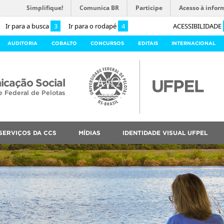
Simplifique!
Comunica BR
Participe
Acesso à infor
Ir para a busca
3
Ir para o rodapé
4
ACESSIBILIDADE
AUDITORIA
COBALTO
CONCURSOS
EDITAIS
INTERNACIONAL
cação Social
e Federal de Pelotas
SERVIÇOS DA CCS
MÍDIAS
IDENTIDADE VISUAL UFPEL