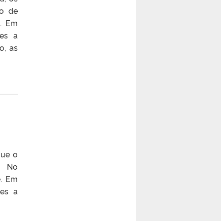
do de
e. Em
tes a
o, as
que o
. No
e. Em
tes a