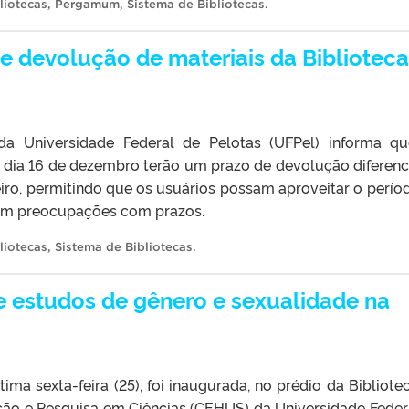
liotecas
,
Pergamum
,
Sistema de Bibliotecas
.
e devolução de materiais da Biblioteca
da Universidade Federal de Pelotas (UFPel) informa q
o dia 16 de dezembro terão um prazo de devolução diferenc
eiro, permitindo que os usuários possam aproveitar o perío
 sem preocupações com prazos.
liotecas
,
Sistema de Bibliotecas
.
e estudos de gênero e sexualidade na
ima sexta-feira (25), foi inaugurada, no prédio da Bibliote
ão e Pesquisa em Ciências (CEHUS) da Universidade Feder