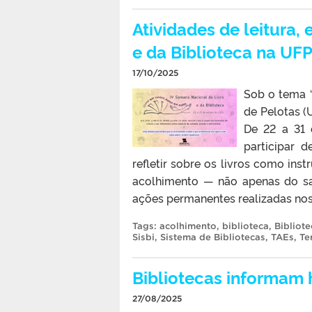
Atividades de leitura
e da Biblioteca na UFP
17/10/2025
Sob o tema “
de Pelotas (
De 22 a 31 
participar 
refletir sobre os livros como in
acolhimento — não apenas do sa
ações permanentes realizadas nos 
Tags:
acolhimento
,
biblioteca
,
Bibliote
Sisbi
,
Sistema de Bibliotecas
,
TAEs
,
Te
Bibliotecas informam h
27/08/2025