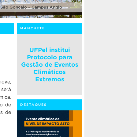
 São Gonçalo – Campus Anglo
MANCHETE
UFPel institui
Protocolo para
Gestão de Eventos
Climáticos
Extremos
move,
 será
mica.
ão de
DESTAQUES
es de