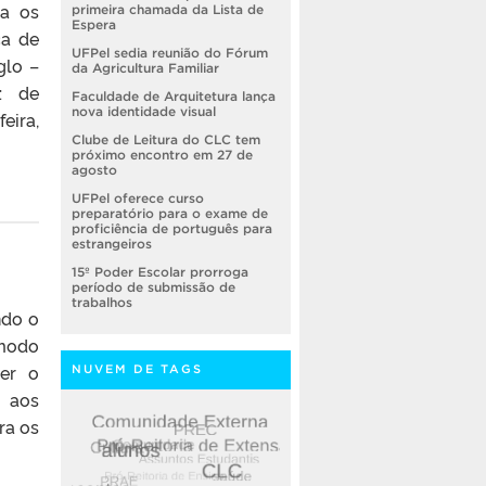
ma os
primeira chamada da Lista de
Espera
ca de
UFPel sedia reunião do Fórum
glo –
da Agricultura Familiar
F: de
Faculdade de Arquitetura lança
nova identidade visual
eira,
Clube de Leitura do CLC tem
próximo encontro em 27 de
agosto
UFPel oferece curso
preparatório para o exame de
proficiência de português para
estrangeiros
15º Poder Escolar prorroga
período de submissão de
trabalhos
ndo o
 modo
ver o
NUVEM DE TAGS
o aos
ra os