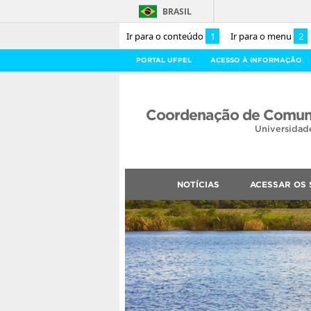
BRASIL
Ir para o conteúdo
1
Ir para o menu
2
PORTAL UFPEL
ACESSO À INFORMAÇÃO
Coordenação de Comuni
Universidad
NOTÍCIAS
ACESSAR OS 