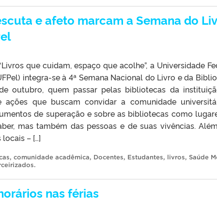
, escuta e afeto marcam a Semana do Li
el
Livros que cuidam, espaço que acolhe”, a Universidade Fe
UFPel) integra-se à 4ª Semana Nacional do Livro e da Biblio
de outubro, quem passar pelas bibliotecas da instituiçã
de ações que buscam convidar a comunidade universitá
strumentos de superação e sobre as bibliotecas como lugar
ber, mas também das pessoas e de suas vivências. Alé
locais – […]
cas
,
comunidade acadêmica
,
Docentes
,
Estudantes
,
livros
,
Saúde M
rceirizados
.
orários nas férias