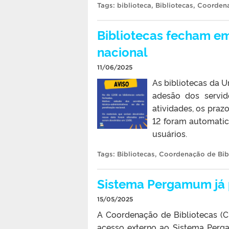
Tags:
biblioteca
,
Bibliotecas
,
Coordena
Bibliotecas fecham em
nacional
11/06/2025
As bibliotecas da U
adesão dos servid
atividades, os praz
12 foram automatic
usuários.
Tags:
Bibliotecas
,
Coordenação de Bib
Sistema Pergamum já 
15/05/2025
A Coordenação de Bibliotecas (C
acesso externo ao Sistema Perga