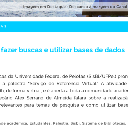
Imagem em Destaque · Descanso à margem do Canal
CAS
fazer buscas e utilizar bases de dados
cas da Universidade Federal de Pelotas (SisBi/UFPel) pro
), a palestra “Serviço de Referência Virtual”. A atividade
6h, de forma virtual, e é aberta a toda a comunidade acadê
tecário Alex Serrano de Almeida falará sobre a realizaç
relevantes para temas de pesquisa e como utilizar bas
ade acadêmica
,
Estudantes
,
Palestra
,
Sisbi
,
Sistema de Bibliotecas
.