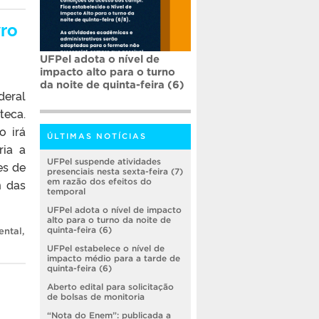
vro
UFPel adota o nível de
impacto alto para o turno
da noite de quinta-feira (6)
deral
teca.
o irá
ÚLTIMAS NOTÍCIAS
ria a
UFPel suspende atividades
es de
presenciais nesta sexta-feira (7)
m das
em razão dos efeitos do
temporal
UFPel adota o nível de impacto
alto para o turno da noite de
quinta-feira (6)
ental
,
UFPel estabelece o nível de
impacto médio para a tarde de
quinta-feira (6)
Aberto edital para solicitação
de bolsas de monitoria
“Nota do Enem”: publicada a