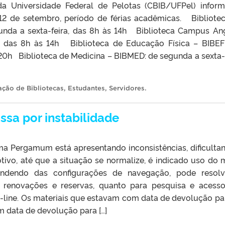
a Universidade Federal de Pelotas (CBIB/UFPel) infor
a 12 de setembro, período de férias acadêmicas. Bibliote
gunda a sexta-feira, das 8h às 14h Biblioteca Campus An
a, das 8h às 14h Biblioteca de Educação Física – BIBE
 20h Biblioteca de Medicina – BIBMED: de segunda a sexta-f
ção de Bibliotecas
,
Estudantes
,
Servidores
.
sa por instabilidade
ma Pergamum está apresentando inconsistências, dificulta
tivo, até que a situação se normalize, é indicado uso do
endendo das configurações de navegação, pode resol
 renovações e reservas, quanto para pesquisa e acess
-line. Os materiais que estavam com data de devolução pa
m data de devolução para […]