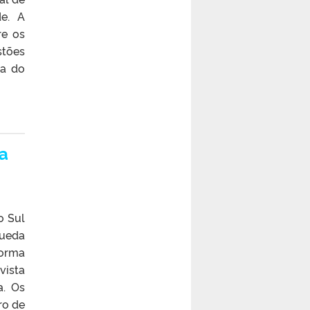
de. A
re os
stões
da do
 a
o Sul
queda
forma
vista
a. Os
ro de