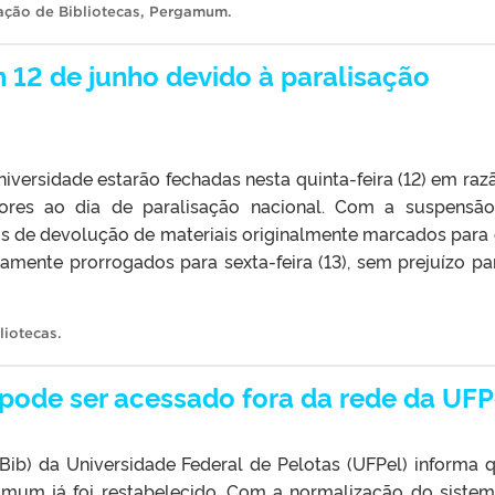
ção de Bibliotecas
,
Pergamum
.
 12 de junho devido à paralisação
niversidade estarão fechadas nesta quinta-feira (12) em raz
ores ao dia de paralisação nacional. Com a suspensã
os de devolução de materiais originalmente marcados para 
amente prorrogados para sexta-feira (13), sem prejuízo pa
liotecas
.
pode ser acessado fora da rede da UFP
Bib) da Universidade Federal de Pelotas (UFPel) informa 
mum já foi restabelecido. Com a normalização do sistem