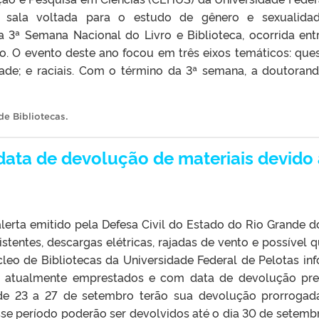
a sala voltada para o estudo de gênero e sexualida
 a 3ª Semana Nacional do Livro e Biblioteca, ocorrida ent
ro. O evento deste ano focou em três eixos temáticos: que
idade; e raciais. Com o término da 3ª semana, a doutoran
e Bibliotecas
.
 data de devolução de materiais devido
lerta emitido pela Defesa Civil do Estado do Rio Grande d
stentes, descargas elétricas, rajadas de vento e possível 
cleo de Bibliotecas da Universidade Federal de Pelotas in
s atualmente emprestados e com data de devolução pre
de 23 a 27 de setembro terão sua devolução prorrogad
se período poderão ser devolvidos até o dia 30 de setemb