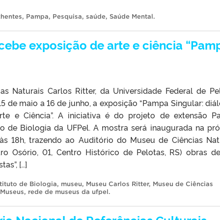
chentes
,
Pampa
,
Pesquisa
,
saúde
,
Saúde Mental
.
ecebe exposição de arte e ciência “Pam
s Naturais Carlos Ritter, da Universidade Federal de Pe
 15 de maio a 16 de junho, a exposição “Pampa Singular: diá
rte e Ciência”. A iniciativa é do projeto de extensão 
tuto de Biologia da UFPel. A mostra será inaugurada na pr
, às 18h, trazendo ao Auditório do Museu de Ciências Nat
dro Osório, 01, Centro Histórico de Pelotas, RS) obras d
tas”, […]
tituto de Biologia
,
museu
,
Museu Carlos Ritter
,
Museu de Ciências
 Museus
,
rede de museus da ufpel
.
io Nacional de Referências Culturais –