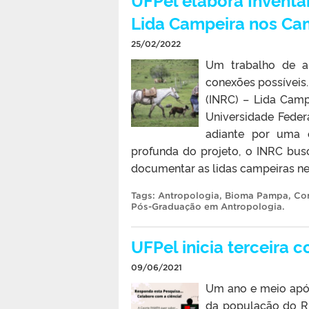
Lida Campeira nos C
25/02/2022
Um trabalho de a
conexões possíveis.
(INRC) – Lida Cam
Universidade Feder
adiante por uma e
profunda do projeto, o INRC busca
documentar as lidas campeiras nes
Tags:
Antropologia
,
Bioma Pampa
,
Co
Pós-Graduação em Antropologia
.
UFPel inicia terceira
09/06/2021
Um ano e meio após
da população do R