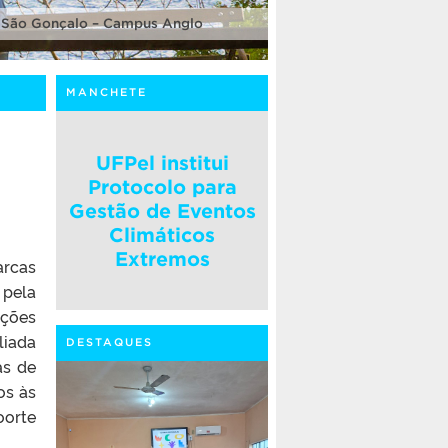
 São Gonçalo – Campus Anglo
MANCHETE
UFPel institui
Protocolo para
Gestão de Eventos
Climáticos
Extremos
rcas
pela
ições
liada
DESTAQUES
as de
os às
oorte