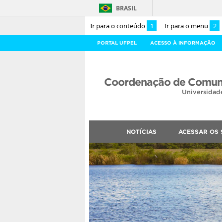
BRASIL
Ir para o conteúdo
1
Ir para o menu
2
PORTAL UFPEL
ACESSO À INFORMAÇÃO
Coordenação de Comuni
Universidad
NOTÍCIAS
ACESSAR OS 