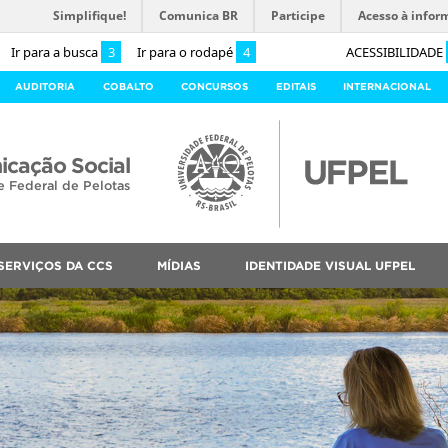
Simplifique!
Comunica BR
Participe
Acesso à infor
Ir para a busca
3
Ir para o rodapé
4
ACESSIBILIDADE
AUDITORIA
COBALTO
CONCURSOS
EDITAIS
INTERNACIONAL
cação Social
e Federal de Pelotas
SERVIÇOS DA CCS
MÍDIAS
IDENTIDADE VISUAL UFPEL