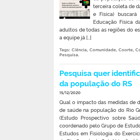
terceira coleta de
e Física) buscará
Educação Física d
adultos de todas as regiões do es
a equipe já […]
Tags:
Ciência
,
Comunidade
,
Coorte
,
C
Pesquisa
.
Pesquisa quer identif
da população do RS
15/12/2020
Qual o impacto das medidas de di
de saúde na população do Rio G
(Estudo Prospectivo sobre Saúd
coordenado pelo Grupo de Estudo
Estudos em Fisiologia do Exercí