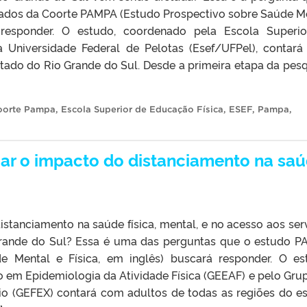
 dados da Coorte PAMPA (Estudo Prospectivo sobre Saúde M
 responder. O estudo, coordenado pela Escola Superi
a Universidade Federal de Pelotas (Esef/UFPel), contar
tado do Rio Grande do Sul. Desde a primeira etapa da pesq
oorte Pampa
,
Escola Superior de Educação Física
,
ESEF
,
Pampa
,
icar o impacto do distanciamento na sa
stanciamento na saúde física, mental, e no acesso aos ser
rande do Sul? Essa é uma das perguntas que o estudo 
e Mental e Física, em inglês) buscará responder. O es
 em Epidemiologia da Atividade Física (GEEAF) e pelo Gru
cio (GEFEX) contará com adultos de todas as regiões do e