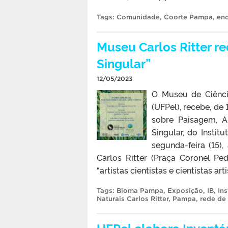
Tags:
Comunidade
,
Coorte Pampa
,
en
Museu Carlos Ritter r
Singular”
12/05/2023
O Museu de Ciência
(UFPel), recebe, de
sobre Paisagem, A
Singular, do Insti
segunda-feira (15)
Carlos Ritter (Praça Coronel Pe
“artistas cientistas e cientistas artis
Tags:
Bioma Pampa
,
Exposição
,
IB
,
Ins
Naturais Carlos Ritter
,
Pampa
,
rede de
UFPel elabora Inventár