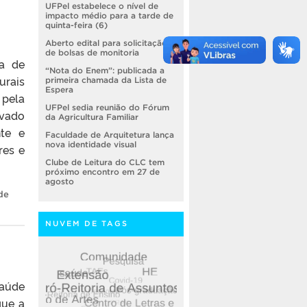
UFPel estabelece o nível de
impacto médio para a tarde de
quinta-feira (6)
Aberto edital para solicitação
de bolsas de monitoria
a de
“Nota do Enem”: publicada a
urais
primeira chamada da Lista de
Espera
 pela
UFPel sedia reunião do Fórum
evado
da Agricultura Familiar
nte e
Faculdade de Arquitetura lança
nova identidade visual
res e
Clube de Leitura do CLC tem
próximo encontro em 27 de
agosto
de
NUVEM DE TAGS
saúde
que a