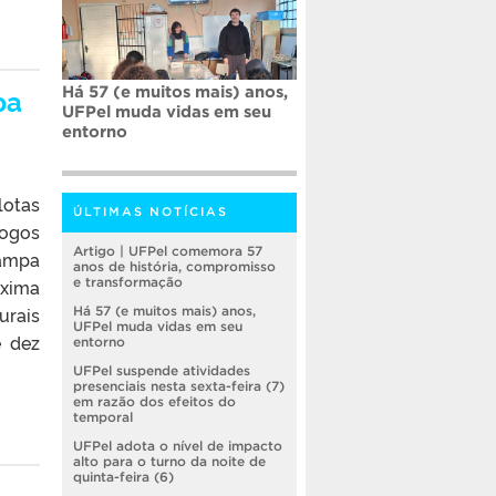
pa
Há 57 (e muitos mais) anos,
UFPel muda vidas em seu
entorno
lotas
ÚLTIMAS NOTÍCIAS
logos
Artigo | UFPel comemora 57
Pampa
anos de história, compromisso
óxima
e transformação
urais
Há 57 (e muitos mais) anos,
UFPel muda vidas em seu
e dez
entorno
UFPel suspende atividades
presenciais nesta sexta-feira (7)
em razão dos efeitos do
temporal
UFPel adota o nível de impacto
alto para o turno da noite de
quinta-feira (6)