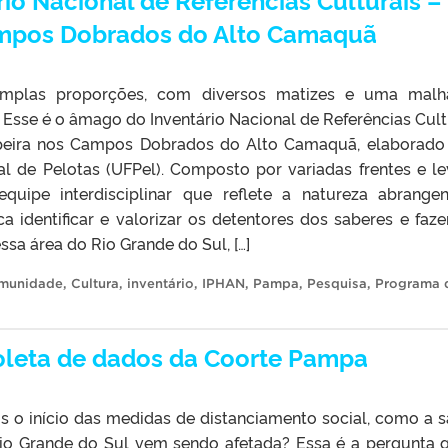
ampos Dobrados do Alto Camaquã
mplas proporções, com diversos matizes e uma malh
 Esse é o âmago do Inventário Nacional de Referências Cult
peira nos Campos Dobrados do Alto Camaquã, elaborado
al de Pelotas (UFPel). Composto por variadas frentes e l
quipe interdisciplinar que reflete a natureza abrange
 identificar e valorizar os detentores dos saberes e faze
sa área do Rio Grande do Sul, […]
munidade
,
Cultura
,
inventário
,
IPHAN
,
Pampa
,
Pesquisa
,
Programa 
 coleta de dados da Coorte Pampa
 o início das medidas de distanciamento social, como a 
io Grande do Sul vem sendo afetada? Essa é a pergunta 