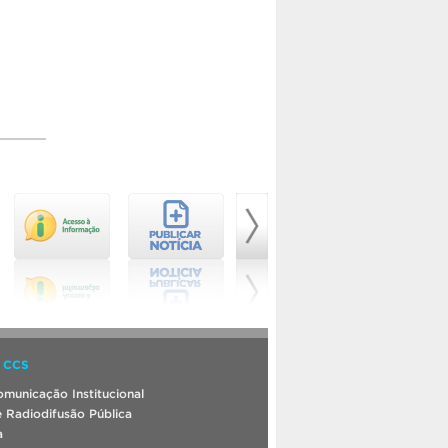
 CCS
municação Institucional
 Radiodifusão Pública
a