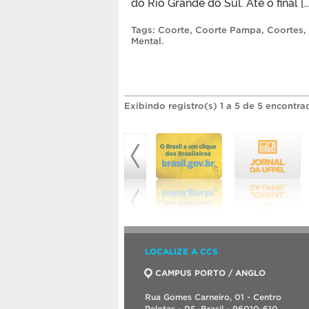
do Rio Grande do Sul. Até o final […
Tags:
Coorte
,
Coorte Pampa
,
Coortes
,
Mental
.
Exibindo registro(s) 1 a 5 de 5 encontra
LOCALIZE A CCS
CAMPUS PORTO / ANGLO
Rua Gomes Carneiro, 01 - Centro
Pelotas - RS, Brasil - 96010-610