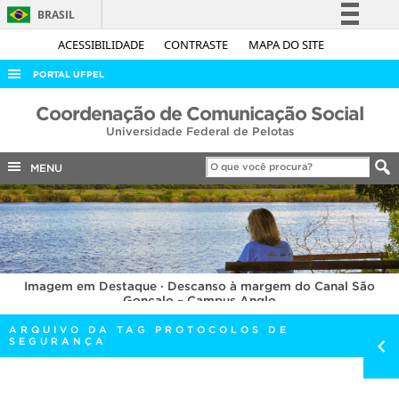
BRASIL
Simplifique!
ACESSIBILIDADE
CONTRASTE
MAPA DO SITE
Comunica BR
PORTAL UFPEL
Participe
ACESSO À INFORMAÇÃO
Coordenação de Comunicação Social
Acesso à informação
Universidade Federal de Pelotas
AUDITORIA
Legislação
COBALTO
MENU
Canais
CONCURSOS
EDITAIS
INTERNACIONAL
Imagem em Destaque · Descanso à margem do Canal São
OUVIDORIA
Gonçalo – Campus Anglo
PORTARIAS
ARQUIVO DA TAG PROTOCOLOS DE
SEGURANÇA
TELEFONES