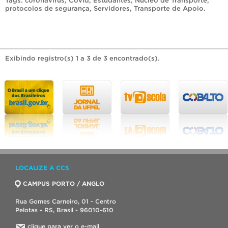
Tags:
coronavirus
,
Covid
,
Estudantes
,
Núcleo de Transporte
,
protocolos de segurança
,
Servidores
,
Transporte de Apoio
.
Exibindo registro(s) 1 a 3 de 3 encontrado(s).
LOCALIZE A CCS
CAMPUS PORTO / ANGLO
Rua Gomes Carneiro, 01 - Centro
Pelotas - RS, Brasil - 96010-610
clique para ver o e-mail