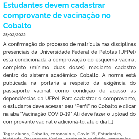
Estudantes devem cadastrar
comprovante de vacinação no
Cobalto
25/02/2022
A confirmação do processo de matrícula nas disciplinas
presenciais da Universidade Federal de Pelotas (UFPel)
está condicionada à comprovação do esquema vacinal
completo (mínimo duas doses) mediante cadastro
dentro do sistema acadêmico Cobalto. A norma está
publicada na portaria a respeito da exigência do
passaporte vacinal como condição de acesso às
dependências da UFPel. Para cadastrar o comprovante,
o estudante deve acessar seu “Perfil” no Cobalto e clicar
na aba “Vacinação COVID-19”. Ali deve fazer o upload do
comprovante vacinal e adicioná-lo, até o dia […]
Tags:
alunos
,
Cobalto
,
coronavirus
,
Covid-19
,
Estudantes
,
Matrícula
,
Passaporte Vacinal
,
protocolo sanitário
,
protocolos