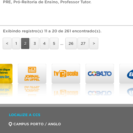
PRE
,
Pró-Reitoria de Ensino
,
Professor Tutor
.
Exibindo registro(s) 11 a 20 de 261 encontrado(s).
<
1
2
3
4
5
…
26
27
>
LOCALIZE A CCS
CAMPUS PORTO / ANGLO