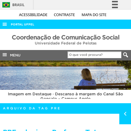
BRASIL
Simplifique!
ACESSIBILIDADE
CONTRASTE
MAPA DO SITE
Comunica BR
PORTAL UFPEL
Participe
ACESSO À INFORMAÇÃO
Coordenação de Comunicação Social
Acesso à informação
Universidade Federal de Pelotas
AUDITORIA
Legislação
COBALTO
MENU
Canais
CONCURSOS
EDITAIS
INTERNACIONAL
Imagem em Destaque · Descanso à margem do Canal São
OUVIDORIA
Gonçalo – Campus Anglo
PORTARIAS
ARQUIVO DA TAG PRE
TELEFONES