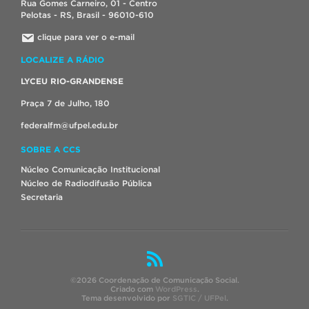
Rua Gomes Carneiro, 01 - Centro
Pelotas - RS, Brasil - 96010-610
clique para ver o e-mail
LOCALIZE A RÁDIO
LYCEU RIO-GRANDENSE
Praça 7 de Julho, 180
federalfm@ufpel.edu.br
SOBRE A CCS
Núcleo Comunicação Institucional
Núcleo de Radiodifusão Pública
Secretaria
©2026 Coordenação de Comunicação Social.
Criado com
WordPress
.
Tema desenvolvido por
SGTIC / UFPel
.