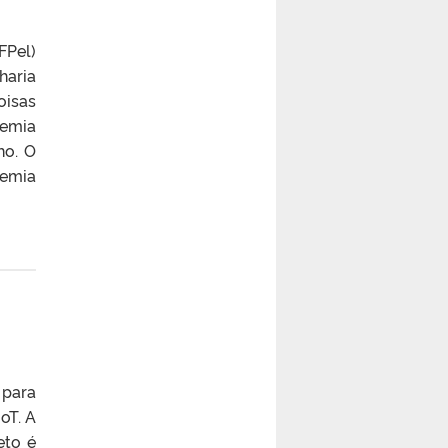
FPel)
haria
oisas
demia
ho. O
demia
 para
oT. A
eto é