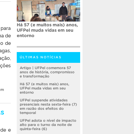
Há 57 (e muitos mais) anos,
 para
UFPel muda vidas em seu
ma de
entorno
do de
agas,
ação,
ÚLTIMAS NOTÍCIAS
ações
Artigo | UFPel comemora 57
anos de história, compromisso
e transformação
Há 57 (e muitos mais) anos,
UFPel muda vidas em seu
im
entorno
UFPel suspende atividades
presenciais nesta sexta-feira (7)
as
em razão dos efeitos do
temporal
UFPel adota o nível de impacto
alto para o turno da noite de
úde e
quinta-feira (6)