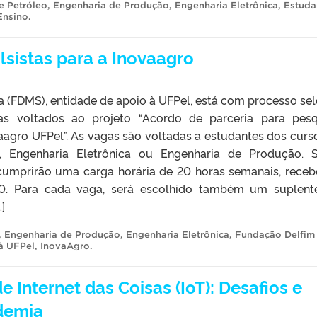
e Petróleo
,
Engenharia de Produção
,
Engenharia Eletrônica
,
Estuda
Ensino
.
lsistas para a Inovaagro
 (FDMS), entidade de apoio à UFPel, está com processo sel
as voltados ao projeto “Acordo de parceria para pesq
agro UFPel”. As vagas são voltadas a estudantes dos curs
a, Engenharia Eletrônica ou Engenharia de Produção. 
e cumprirão uma carga horária de 20 horas semanais, rece
. Para cada vaga, será escolhido também um suplent
]
,
Engenharia de Produção
,
Engenharia Eletrônica
,
Fundação Delfim
à UFPel
,
InovaAgro
.
e Internet das Coisas (IoT): Desafios e
demia