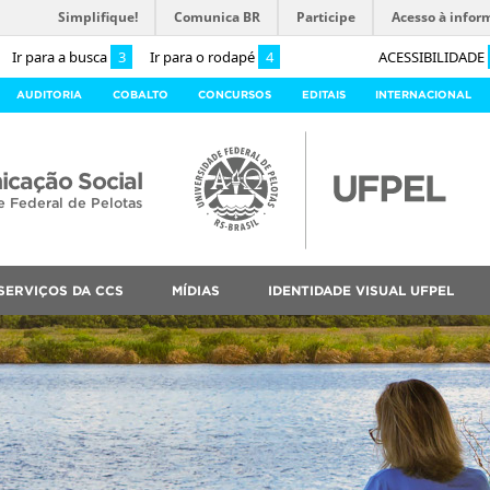
Simplifique!
Comunica BR
Participe
Acesso à infor
Ir para a busca
3
Ir para o rodapé
4
ACESSIBILIDADE
AUDITORIA
COBALTO
CONCURSOS
EDITAIS
INTERNACIONAL
cação Social
e Federal de Pelotas
SERVIÇOS DA CCS
MÍDIAS
IDENTIDADE VISUAL UFPEL