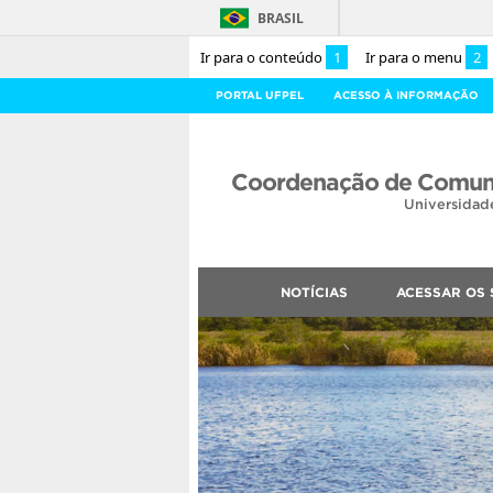
BRASIL
Ir para o conteúdo
1
Ir para o menu
2
PORTAL UFPEL
ACESSO À INFORMAÇÃO
Coordenação de Comuni
Universidad
NOTÍCIAS
ACESSAR OS 