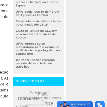
primeira chamada da Lista de
ara o
Espera
stema
UFPel sedia reunião do Fórum
da Agricultura Familiar
ículo
Faculdade de Arquitetura lança
nova identidade visual
Clube de Leitura do CLC tem
próximo encontro em 27 de
agosto
UFPel oferece curso
preparatório para o exame de
proficiência de português para
estrangeiros
15º Poder Escolar prorroga
período de submissão de
trabalhos
leção
). As
NUVEM DE TAGS
ara o
stema
ículo