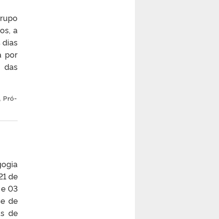
Grupo
os, a
 dias
á por
e das
,
Pró-
gogia
21 de
 e 03
se de
as de