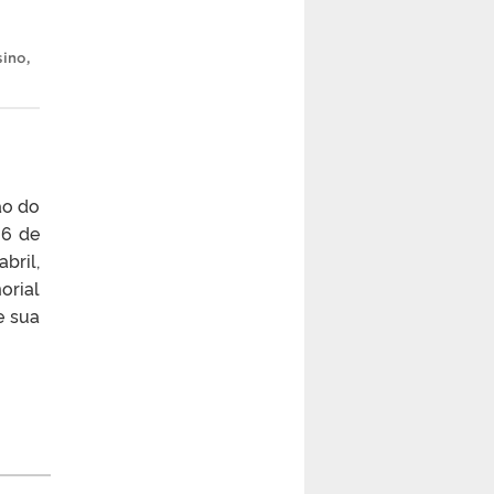
sino
,
ão do
 6 de
bril,
orial
e sua