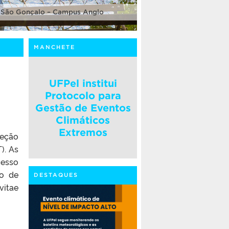
 São Gonçalo – Campus Anglo
MANCHETE
UFPel institui
Protocolo para
Gestão de Eventos
Climáticos
Extremos
leção
). As
cesso
co de
DESTAQUES
vitae