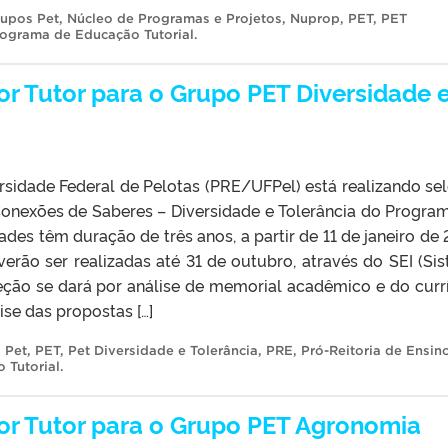
upos Pet
,
Núcleo de Programas e Projetos
,
Nuprop
,
PET
,
PET
ograma de Educação Tutorial
.
or Tutor para o Grupo PET Diversidade 
rsidade Federal de Pelotas (PRE/UFPel) está realizando se
Conexões de Saberes – Diversidade e Tolerância do Progra
ades têm duração de três anos, a partir de 11 de janeiro de 
erão ser realizadas até 31 de outubro, através do SEI (Si
leção se dará por análise de memorial acadêmico e do curr
se das propostas […]
 Pet
,
PET
,
Pet Diversidade e Tolerância
,
PRE
,
Pró-Reitoria de Ensin
 Tutorial
.
or Tutor para o Grupo PET Agronomia