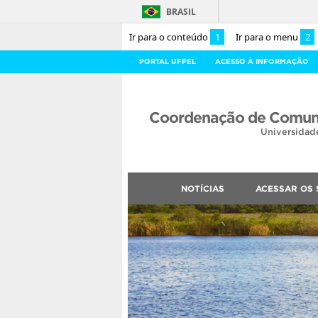
BRASIL
Ir para o conteúdo
1
Ir para o menu
2
PORTAL UFPEL
ACESSO À INFORMAÇÃO
Coordenação de Comuni
Universidad
NOTÍCIAS
ACESSAR OS 