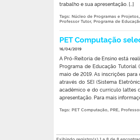
trabalho e sua apresentação. […]
Tags:
Núcleo de Programas e Projetos
Professor Tutor
,
Programa de Educação
PET Computação selec
16/04/2019
A Pró-Reitoria de Ensino está re
Programa de Educação Tutorial (P
maio de 2019. As inscrições para o
através do SEI (Sistema Eletrôni
acadêmico e do currículo lattes
apresentação. Para mais informaçõ
Tags:
PET Computação
,
PRE
,
Professor
Exibindo registro(s) 1 a 8 de 8 encontra