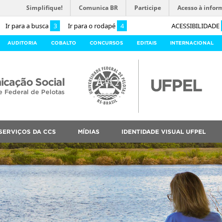
Simplifique!
Comunica BR
Participe
Acesso à infor
Ir para a busca
3
Ir para o rodapé
4
ACESSIBILIDADE
AUDITORIA
COBALTO
CONCURSOS
EDITAIS
INTERNACIONAL
cação Social
e Federal de Pelotas
SERVIÇOS DA CCS
MÍDIAS
IDENTIDADE VISUAL UFPEL