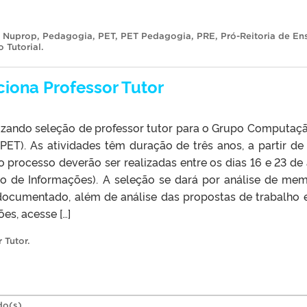
,
Nuprop
,
Pedagogia
,
PET
,
PET Pedagogia
,
PRE
,
Pró-Reitoria de En
 Tutorial
.
iona Professor Tutor
alizando seleção de professor tutor para o Grupo Computaç
ET). As atividades têm duração de três anos, a partir de
 processo deverão ser realizadas entre os dias 16 e 23 de a
co de Informações). A seleção se dará por análise de mem
 documentado, além de análise das propostas de trabalho 
es, acesse […]
 Tutor
.
do(s).