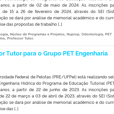
 anos, a partir de 02 de maio de 2024. As inscrições p
s de 15 a 26 de fevereiro de 2024, através do SEI (Si
leção se dará por análise de memorial acadêmico e do curr
se das propostas de trabalho […]
logia
,
Núcleo de Programas e Projetos
,
Nuprop
,
Odontologia
,
PET
ino
,
Professor Tutor
.
or Tutor para o Grupo PET Engenharia
rsidade Federal de Pelotas (PRE/UFPel) está realizando se
Engenharia Hídrica do Programa de Educação Tutorial (PET
anos, a partir de 22 de junho de 2023. As inscrições p
de 22 de março a 03 de abril de 2023, através do SEI (Si
leção se dará por análise de memorial acadêmico e do curr
se das […]