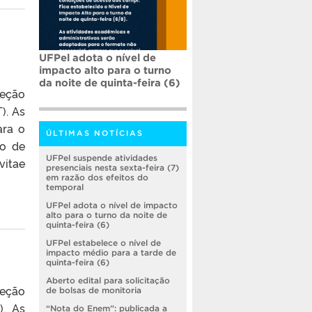
UFPel adota o nível de
impacto alto para o turno
da noite de quinta-feira (6)
leção
). As
ara o
ÚLTIMAS NOTÍCIAS
co de
UFPel suspende atividades
vitae
presenciais nesta sexta-feira (7)
em razão dos efeitos do
temporal
UFPel adota o nível de impacto
alto para o turno da noite de
quinta-feira (6)
UFPel estabelece o nível de
impacto médio para a tarde de
quinta-feira (6)
Aberto edital para solicitação
leção
de bolsas de monitoria
). As
“Nota do Enem”: publicada a