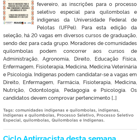
fevereiro, as inscrições para o processo
seletivo especial para quilombolas e
indígenas da Universidade Federal de
Pelotas (UFPel). Para esta edição da
seleção, há 20 vagas em diversos cursos de graduação,
sendo dez para cada grupo. Moradores de comunidades
quilombolas podem concorrer aos cursos de
Administração, Agronomia, Direito, Educação Física,
Enfermagem, Fisioterapia, Medicina, Medicina Veterinária
e Psicologia. Indígenas podem candidatar-se a vagas em
Direito, Enfermagem, Farmácia, Fisioterapia, Medicina,
Nutrição, Odontologia, Pedagogia e Psicologia. Os
candidatos devem comprovar pertencimento […]
Tags:
comunidades indígenas e quilombolas
,
indígenas
,
indígenas e quilombolas
,
Processo Seletivo
,
Processo Seletivo
Especial
,
quilombolas
,
Quilombolas e Indígenas
.
Ciclo Antirracista desta semana