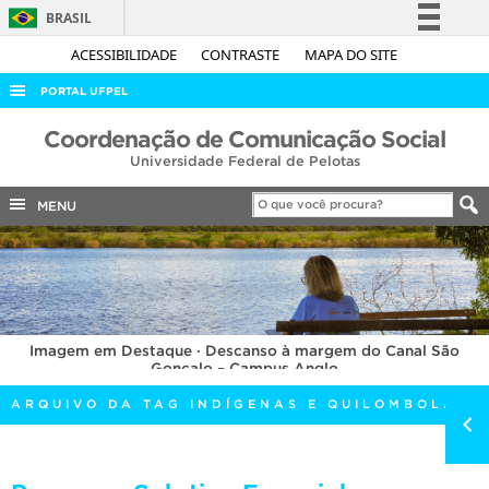
BRASIL
Simplifique!
ACESSIBILIDADE
CONTRASTE
MAPA DO SITE
Comunica BR
PORTAL UFPEL
Participe
ACESSO À INFORMAÇÃO
Coordenação de Comunicação Social
Acesso à informação
Universidade Federal de Pelotas
AUDITORIA
Legislação
COBALTO
MENU
Canais
CONCURSOS
EDITAIS
INTERNACIONAL
Imagem em Destaque · Descanso à margem do Canal São
OUVIDORIA
Gonçalo – Campus Anglo
PORTARIAS
ARQUIVO DA TAG INDÍGENAS E QUILOMBOLAS
TELEFONES