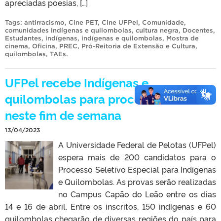
apreciadas poesias, […]
Tags:
antirracismo
,
Cine PET
,
Cine UFPel
,
Comunidade
,
comunidades indígenas e quilombolas
,
cultura negra
,
Docentes
,
Estudantes
,
indígenas
,
indígenas e quilombolas
,
Mostra de
cinema
,
Oficina
,
PREC
,
Pró-Reitoria de Extensão e Cultura
,
quilombolas
,
TAEs
.
UFPel recebe Indígenas e
quilombolas para processo seletivo
neste fim de semana
13/04/2023
A Universidade Federal de Pelotas (UFPel)
espera mais de 200 candidatos para o
Processo Seletivo Especial para Indígenas
e Quilombolas. As provas serão realizadas
no Campus Capão do Leão entre os dias
14 e 16 de abril. Entre os inscritos, 150 indígenas e 60
quilombolas chegarão de diversas regiões do país para