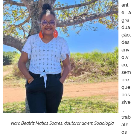
ant
e a
gra
dua
ção,
des
env
olv
eu,
sem
pre
que
pos
síve
l,
trab
Nara Beatriz Matias Soares, doutoranda em Sociologia
alh
os