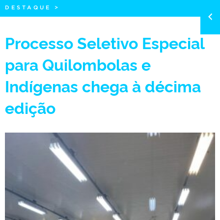
DESTAQUE
>
Processo Seletivo Especial
para Quilombolas e
Indígenas chega à décima
edição