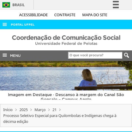
BRASIL
Simplifique!
ACESSIBILIDADE
CONTRASTE
MAPA DO SITE
Comunica BR
PORTAL UFPEL
Participe
ACESSO À INFORMAÇÃO
Coordenação de Comunicação Social
Acesso à informação
Universidade Federal de Pelotas
AUDITORIA
Legislação
COBALTO
MENU
Canais
CONCURSOS
EDITAIS
INTERNACIONAL
Imagem em Destaque · Descanso à margem do Canal São
OUVIDORIA
Gonçalo – Campus Anglo
PORTARIAS
Início
2025
Março
21
Processo Seletivo Especial para Quilombolas e Indígenas chega à
TELEFONES
décima edição