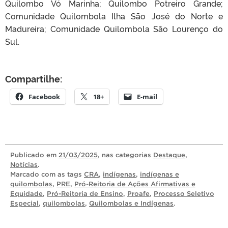
Quilombo Vó Marinha; Quilombo Potreiro Grande;
Comunidade Quilombola Ilha São José do Norte e
Madureira; Comunidade Quilombola São Lourenço do
Sul.
Compartilhe:
Facebook
18+
E-mail
Publicado
em
21/03/2025
, nas categorias
Destaque
,
Notícias
.
Marcado com as tags
CRA
,
indígenas
,
indígenas e
quilombolas
,
PRE
,
Pró-Reitoria de Ações Afirmativas e
Equidade
,
Pró-Reitoria de Ensino
,
Proafe
,
Processo Seletivo
Especial
,
quilombolas
,
Quilombolas e Indígenas
.