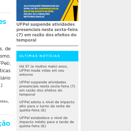
es
UFPel suspende atividades
presenciais nesta sexta-feira
(7) em razão dos efeitos do
temporal
s, de
ismo,
ÚLTIMAS NOTÍCIAS
Pel),
Há 57 (e muitos mais) anos,
ticas
UFPel muda vidas em seu
entorno
lário
UFPel suspende atividades
…]
presenciais nesta sexta-feira (7)
em razão dos efeitos do
temporal
ntes
,
UFPel adota o nível de impacto
alto para o turno da noite de
quinta-feira (6)
UFPel estabelece o nível de
ção
impacto médio para a tarde de
quinta-feira (6)