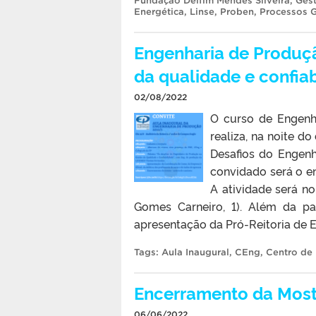
Fundação Delfim Mendes Silveira
,
Gest
Energética
,
Linse
,
Proben
,
Processos G
Engenharia de Produç
da qualidade e confia
02/08/2022
O curso de Engenh
realiza, na noite d
Desafios do Engenh
convidado será o e
A atividade será n
Gomes Carneiro, 1). Além da pa
apresentação da Pró-Reitoria de En
Tags:
Aula Inaugural
,
CEng
,
Centro de
Encerramento da Mostr
06/06/2022