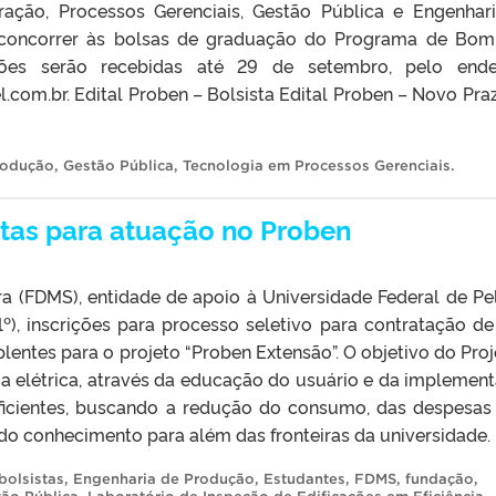
ração, Processos Gerenciais, Gestão Pública e Engenhar
concorrer às bolsas de graduação do Programa de Bo
ições serão recebidas até 29 de setembro, pelo end
com.br. Edital Proben – Bolsista Edital Proben – Novo Pra
rodução
,
Gestão Pública
,
Tecnologia em Processos Gerenciais
.
tas para atuação no Proben
a (FDMS), entidade de apoio à Universidade Federal de Pe
(1º), inscrições para processo seletivo para contratação de
lentes para o projeto “Proben Extensão”. O objetivo do Proj
a elétrica, através da educação do usuário e da implemen
eficientes, buscando a redução do consumo, das despesa
 do conhecimento para além das fronteiras da universidade. [
bolsistas
,
Engenharia de Produção
,
Estudantes
,
FDMS
,
fundação
,