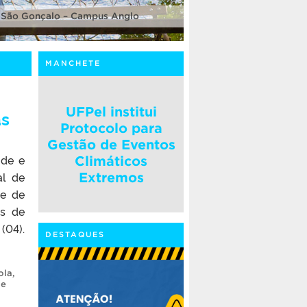
 São Gonçalo – Campus Anglo
MANCHETE
UFPel institui
as
Protocolo para
Gestão de Eventos
úde e
Climáticos
al de
Extremos
de de
os de
(04).
DESTAQUES
ola
,
de