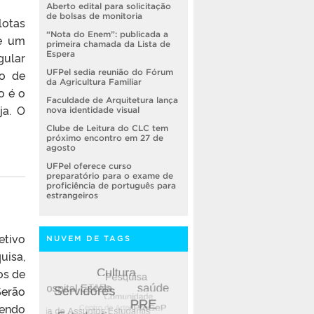
Aberto edital para solicitação
de bolsas de monitoria
lotas
“Nota do Enem”: publicada a
de um
primeira chamada da Lista de
Espera
gular
do de
UFPel sedia reunião do Fórum
da Agricultura Familiar
o é o
Faculdade de Arquitetura lança
ja. O
nova identidade visual
Clube de Leitura do CLC tem
próximo encontro em 27 de
agosto
UFPel oferece curso
preparatório para o exame de
proficiência de português para
estrangeiros
etivo
NUVEM DE TAGS
uisa,
os de
Serão
bendo