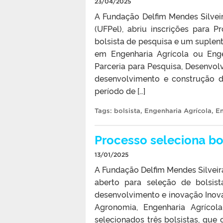
23/04/2025
A Fundação Delfim Mendes Silveir
(UFPel), abriu inscrições para 
bolsista de pesquisa e um suplen
em Engenharia Agrícola ou Eng
Parceria para Pesquisa, Desenvol
desenvolvimento e construção d
período de […]
Tags:
bolsista
,
Engenharia Agrícola
,
En
Processo seleciona bo
13/01/2025
A Fundação Delfim Mendes Silveira
aberto para seleção de bolsist
desenvolvimento e inovação Inova
Agronomia, Engenharia Agrícol
selecionados três bolsistas, qu