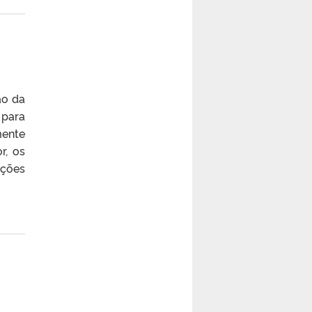
ão da
 para
ente
r, os
ições