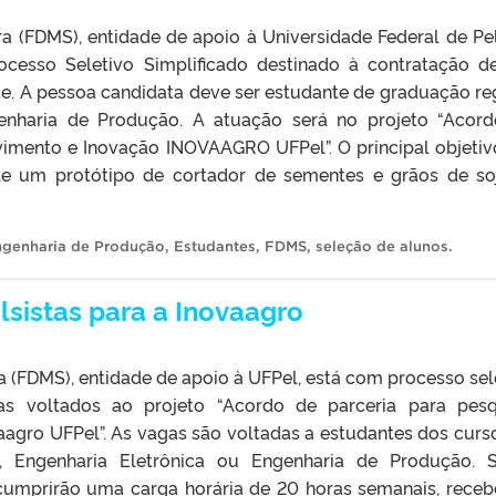
a (FDMS), entidade de apoio à Universidade Federal de Pe
Processo Seletivo Simplificado destinado à contratação 
te. A pessoa candidata deve ser estudante de graduação re
enharia de Produção. A atuação será no projeto “Acor
vimento e Inovação INOVAAGRO UFPel”. O principal objetiv
e um protótipo de cortador de sementes e grãos de so
genharia de Produção
,
Estudantes
,
FDMS
,
seleção de alunos
.
lsistas para a Inovaagro
 (FDMS), entidade de apoio à UFPel, está com processo sel
as voltados ao projeto “Acordo de parceria para pesq
agro UFPel”. As vagas são voltadas a estudantes dos curs
a, Engenharia Eletrônica ou Engenharia de Produção. 
e cumprirão uma carga horária de 20 horas semanais, rece