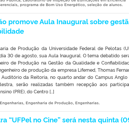
ão Pública
,
Laboratório de Inspeção de Edificações em Eficiência
erenciais
,
programa de Bom Uso Energético
,
seleção de alunos
.
ão promove Aula Inaugural sobre gest
bilidade
aria de Produção da Universidade Federal de Pelotas (U
o dia 30 de agosto, sua Aula Inaugural. O tema debatido ser
eiro de Produção na Gestão da Qualidade e Confiabilidad
ngenheiro de produção da empresa Lifemed, Thomas Ferna
o Auditório da Reitoria, no quarto andar do Campus Anglo
lestra, serão realizadas também recepção aos participa
sino (PRE), do Centro […]
 Engenharias
,
Engenharia de Produção
,
Engenharias
.
a “UFPel no Cine” será nesta quinta (0