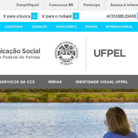
Simplifique!
Comunica BR
Participe
Acesso à infor
Ir para a busca
3
Ir para o rodapé
4
ACESSIBILIDADE
AUDITORIA
COBALTO
CONCURSOS
EDITAIS
INTERNACIONAL
cação Social
e Federal de Pelotas
SERVIÇOS DA CCS
MÍDIAS
IDENTIDADE VISUAL UFPEL