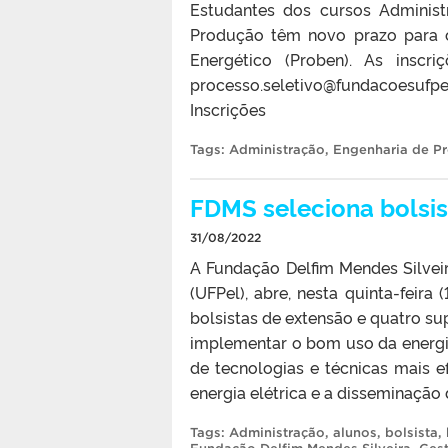
Estudantes dos cursos Administ
Produção têm novo prazo para 
Energético (Proben). As inscr
processo.seletivo@fundacoesufpel.
Inscrições
Tags:
Administração
,
Engenharia de P
FDMS seleciona bolsis
31/08/2022
A Fundação Delfim Mendes Silveir
(UFPel), abre, nesta quinta-feira 
bolsistas de extensão e quatro sup
implementar o bom uso da energi
de tecnologias e técnicas mais 
energia elétrica e a disseminação
Tags:
Administração
,
alunos
,
bolsista
,