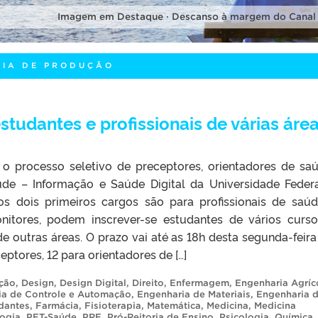
Imagem em Destaque · Descanso à margem do Canal
RIA DE PRODUÇÃO
tudantes e profissionais de várias áre
a o processo seletivo de preceptores, orientadores de sa
e – Informação e Saúde Digital da Universidade Feder
os dois primeiros cargos são para profissionais de saú
nitores, podem inscrever-se estudantes de vários curs
 outras áreas. O prazo vai até as 18h desta segunda-feira 
ptores, 12 para orientadores de […]
ção
,
Design
,
Design Digital
,
Direito
,
Enfermagem
,
Engenharia Agríc
ia de Controle e Automação
,
Engenharia de Materiais
,
Engenharia 
dantes
,
Farmácia
,
Fisioterapia
,
Matemática
,
Medicina
,
Medicina
ogia
,
PET-Saúde
,
PRE
,
Pró-Reitoria de Ensino
,
Psicologia
,
Química
,