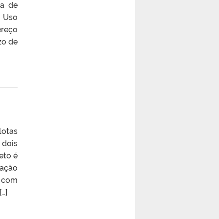
ia de
m Uso
ereço
zo de
lotas
 dois
eto é
tação
s com
…]