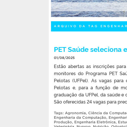
ARQUIVO DA TAG ENGENHA
PET Saúde seleciona es
01/08/2025
Estão abertas as inscrições par
monitores do Programa PET Saúd
Pelotas (UFPel). As vagas para 
Pelotas e, para a função de mo
graduação da UFPel, da saúde e de
São oferecidas 24 vagas para prece
Tags:
Agronomia
,
Ciência da Computa
Engenharia da Computação
,
Engenhar
Produção
,
Engenharia Eletrônica
,
Estu
Veterinária
,
Nuprop
,
Nutrição
,
Odontol