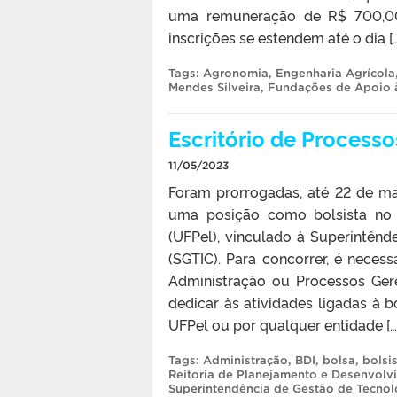
uma remuneração de R$ 700,00
inscrições se estendem até o dia […
Tags:
Agronomia
,
Engenharia Agrícola
Mendes Silveira
,
Fundações de Apoio 
Escritório de Processo
11/05/2023
Foram prorrogadas, até 22 de ma
uma posição como bolsista no E
(UFPel), vinculado à Superintên
(SGTIC). Para concorrer, é neces
Administração ou Processos Gere
dedicar às atividades ligadas à b
UFPel ou por qualquer entidade […
Tags:
Administração
,
BDI
,
bolsa
,
bolsi
Reitoria de Planejamento e Desenvolv
Superintendência de Gestão de Tecno