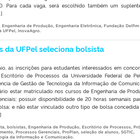
. Para cada vaga, será escolhido também um suplent
]
,
Engenharia de Produção
,
Engenharia Eletrônica
,
Fundação Delfim
à UFPel
,
InovaAgro
.
s da UFPel seleciona bolsista
io, as inscrições para estudantes interessados em concor
scritório de Processos da Universidade Federal de Pe
dencia de Gestão de Tecnologia da Informação de Comuni
sário estar matriculado nos cursos de Engenharia de Prod
nciais; possuir disponibilidade de 20 horas semanais pa
olsa; e não estar vinculado outro tipo de bolsa concedida
]
sta
,
bolsistas
,
Engenharia de Produção
,
Escritório de Processos
,
Pró
imento
,
Processos Gerenciais
,
ProPlan
,
seleção de alunos
,
SGTIC
,
logia da Informação e Comunicação
.