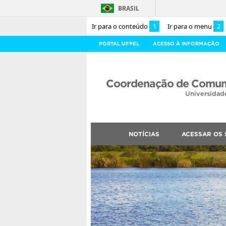
BRASIL
Ir para o conteúdo
1
Ir para o menu
2
PORTAL UFPEL
ACESSO À INFORMAÇÃO
Coordenação de Comuni
Universidad
NOTÍCIAS
ACESSAR OS 