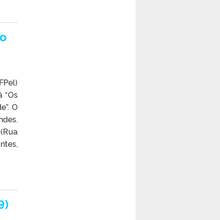
ão
FPel)
á “Os
e”. O
ndes.
 (Rua
ntes,
9)