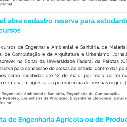
acional
.
el abre cadastro reserva para estudant
 cursos
cursos de Engenharia Ambiental e Sanitária, de Materiai
ca, de Computação e de Arquitetura e Urbanismo, Jornal
crever no Edital da Universidade Federal de Pelotas (UF
serva para concessão de bolsas de estudo, dentro das polí
ções serão recebidas até 12 de maio, por meio de formu
a é ampliar o ingresso e a permanência de pessoas negras [
,
Engenharia Ambiental e Sanitária
,
Engenharia de Computação
,
e Petróleo
,
Engenharia de Produção
,
Engenharia Eletrônica
,
Estuda
Ensino
.
ta de Engenharia Agrícola ou de Produ