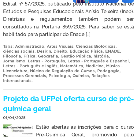
Edital nº 57/2025, publicado pelo Instituto Nacional de
Estudos e Pesquisas Educacionais Anísio Teixeira (Inep).
Diretrizes e regulamentos também podem ser
consultados na Portaria 359/2025. Para saber se está
habilitado para participar do Enade […]
Tags:
Administração
,
Artes Visuais
,
Ciências Biológicas
,
ciências sociais
,
Design
,
Direito
,
Educação Física
,
ENADE
,
Filosofia
,
Física
,
Geografia
,
Gestão Pública
,
história
,
Jornalismo
,
Letras - Português
,
Letras - Português e Espanhol
,
Letras - Português e Inglês
,
Matemática
,
Medicina
,
Música -
Licenciatura
,
Núcleo de Regulação de Cursos
,
Pedagogia
,
Processos Gerenciais
,
Psicologia
,
Química
,
Relações
Internacionais
.
Projeto da UFPel oferta curso de pré-
química geral
01/04/2025
Estão abertas as inscrições para o curso
Pré-Química Geral, promovido pelo