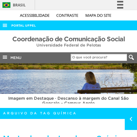
BRASIL
Simplifique!
ACESSIBILIDADE
CONTRASTE
MAPA DO SITE
Comunica BR
PORTAL UFPEL
Participe
ACESSO À INFORMAÇÃO
Coordenação de Comunicação Social
Acesso à informação
Universidade Federal de Pelotas
AUDITORIA
Legislação
COBALTO
MENU
Canais
CONCURSOS
EDITAIS
INTERNACIONAL
Imagem em Destaque · Descanso à margem do Canal São
OUVIDORIA
Gonçalo – Campus Anglo
PORTARIAS
ARQUIVO DA TAG QUÍMICA
TELEFONES