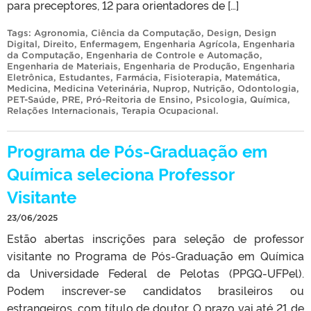
para preceptores, 12 para orientadores de […]
Tags:
Agronomia
,
Ciência da Computação
,
Design
,
Design
Digital
,
Direito
,
Enfermagem
,
Engenharia Agrícola
,
Engenharia
da Computação
,
Engenharia de Controle e Automação
,
Engenharia de Materiais
,
Engenharia de Produção
,
Engenharia
Eletrônica
,
Estudantes
,
Farmácia
,
Fisioterapia
,
Matemática
,
Medicina
,
Medicina Veterinária
,
Nuprop
,
Nutrição
,
Odontologia
,
PET-Saúde
,
PRE
,
Pró-Reitoria de Ensino
,
Psicologia
,
Química
,
Relações Internacionais
,
Terapia Ocupacional
.
Programa de Pós-Graduação em
Química seleciona Professor
Visitante
23/06/2025
Estão abertas inscrições para seleção de professor
visitante no Programa de Pós-Graduação em Química
da Universidade Federal de Pelotas (PPGQ-UFPel).
Podem inscrever-se candidatos brasileiros ou
estrangeiros, com título de doutor. O prazo vai até 21 de