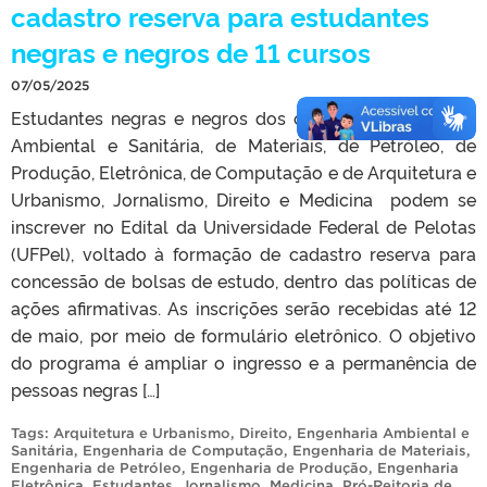
cadastro reserva para estudantes
negras e negros de 11 cursos
07/05/2025
Estudantes negras e negros dos cursos de Engenharia
Ambiental e Sanitária, de Materiais, de Petróleo, de
Produção, Eletrônica, de Computação e de Arquitetura e
Urbanismo, Jornalismo, Direito e Medicina podem se
inscrever no Edital da Universidade Federal de Pelotas
(UFPel), voltado à formação de cadastro reserva para
concessão de bolsas de estudo, dentro das políticas de
ações afirmativas. As inscrições serão recebidas até 12
de maio, por meio de formulário eletrônico. O objetivo
do programa é ampliar o ingresso e a permanência de
pessoas negras […]
Tags:
Arquitetura e Urbanismo
,
Direito
,
Engenharia Ambiental e
Sanitária
,
Engenharia de Computação
,
Engenharia de Materiais
,
Engenharia de Petróleo
,
Engenharia de Produção
,
Engenharia
Eletrônica
,
Estudantes
,
Jornalismo
,
Medicina
,
Pró-Reitoria de