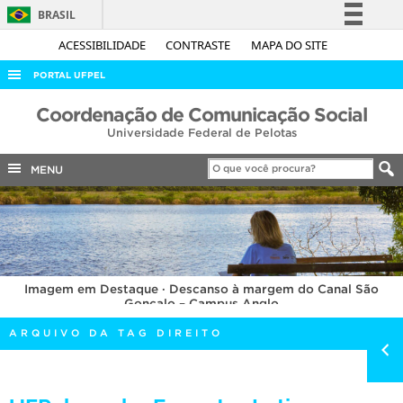
BRASIL
Simplifique!
ACESSIBILIDADE
CONTRASTE
MAPA DO SITE
Comunica BR
PORTAL UFPEL
Participe
ACESSO À INFORMAÇÃO
Coordenação de Comunicação Social
Acesso à informação
Universidade Federal de Pelotas
AUDITORIA
Legislação
COBALTO
MENU
Canais
CONCURSOS
EDITAIS
INTERNACIONAL
Imagem em Destaque · Descanso à margem do Canal São
OUVIDORIA
Gonçalo – Campus Anglo
PORTARIAS
ARQUIVO DA TAG DIREITO
TELEFONES