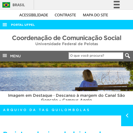
BRASIL
Simplifique!
ACESSIBILIDADE
CONTRASTE
MAPA DO SITE
Comunica BR
PORTAL UFPEL
Participe
ACESSO À INFORMAÇÃO
Coordenação de Comunicação Social
Acesso à informação
Universidade Federal de Pelotas
AUDITORIA
Legislação
COBALTO
MENU
Canais
CONCURSOS
EDITAIS
INTERNACIONAL
Imagem em Destaque · Descanso à margem do Canal São
OUVIDORIA
Gonçalo – Campus Anglo
PORTARIAS
ARQUIVO DA TAG QUILOMBOLAS
TELEFONES