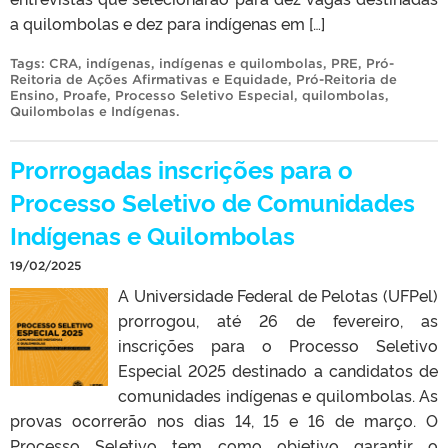
a quilombolas e dez para indígenas em […]
Tags:
CRA
,
indígenas
,
indígenas e quilombolas
,
PRE
,
Pró-
Reitoria de Ações Afirmativas e Equidade
,
Pró-Reitoria de
Ensino
,
Proafe
,
Processo Seletivo Especial
,
quilombolas
,
Quilombolas e Indígenas
.
Prorrogadas inscrições para o
Processo Seletivo de Comunidades
Indígenas e Quilombolas
19/02/2025
A Universidade Federal de Pelotas (UFPel)
prorrogou, até 26 de fevereiro, as
inscrições para o Processo Seletivo
Especial 2025 destinado a candidatos de
comunidades indígenas e quilombolas. As
provas ocorrerão nos dias 14, 15 e 16 de março. O
Processo Seletivo tem como objetivo garantir o