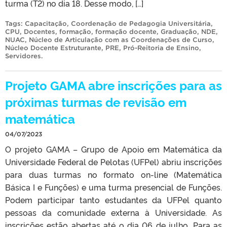
turma (T2) no dia 18. Desse modo, […]
Tags:
Capacitação
,
Coordenação de Pedagogia Universitária
,
CPU
,
Docentes
,
formação
,
formação docente
,
Graduação
,
NDE
,
NUAC
,
Núcleo de Articulação com as Coordenações de Curso
,
Núcleo Docente Estruturante
,
PRE
,
Pró-Reitoria de Ensino
,
Servidores
.
Projeto GAMA abre inscrições para as
próximas turmas de revisão em
matemática
04/07/2023
O projeto GAMA – Grupo de Apoio em Matemática da
Universidade Federal de Pelotas (UFPel) abriu inscrições
para duas turmas no formato on-line (Matemática
Básica I e Funções) e uma turma presencial de Funções.
Podem participar tanto estudantes da UFPel quanto
pessoas da comunidade externa à Universidade. As
inscrições estão abertas até o dia 06 de julho. Para as