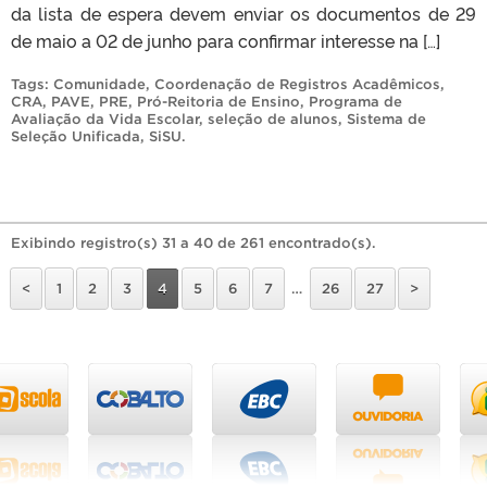
da lista de espera devem enviar os documentos de 29
de maio a 02 de junho para confirmar interesse na […]
Tags:
Comunidade
,
Coordenação de Registros Acadêmicos
,
CRA
,
PAVE
,
PRE
,
Pró-Reitoria de Ensino
,
Programa de
Avaliação da Vida Escolar
,
seleção de alunos
,
Sistema de
Seleção Unificada
,
SiSU
.
Exibindo registro(s) 31 a 40 de 261 encontrado(s).
<
1
2
3
4
5
6
7
…
26
27
>