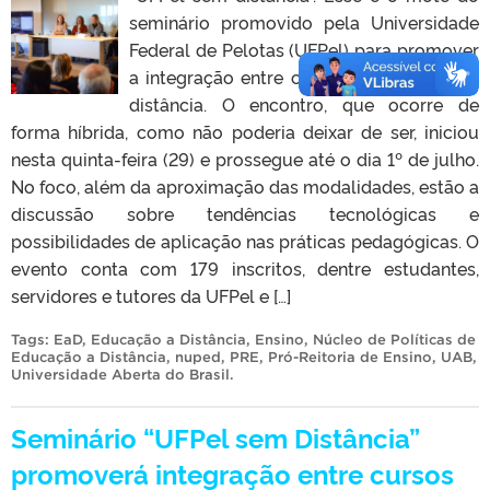
seminário promovido pela Universidade
Federal de Pelotas (UFPel) para promover
a integração entre cursos presenciais e a
distância. O encontro, que ocorre de
forma híbrida, como não poderia deixar de ser, iniciou
nesta quinta-feira (29) e prossegue até o dia 1º de julho.
No foco, além da aproximação das modalidades, estão a
discussão sobre tendências tecnológicas e
possibilidades de aplicação nas práticas pedagógicas. O
evento conta com 179 inscritos, dentre estudantes,
servidores e tutores da UFPel e […]
Tags:
EaD
,
Educação a Distância
,
Ensino
,
Núcleo de Políticas de
Educação a Distância
,
nuped
,
PRE
,
Pró-Reitoria de Ensino
,
UAB
,
Universidade Aberta do Brasil
.
Seminário “UFPel sem Distância”
promoverá integração entre cursos