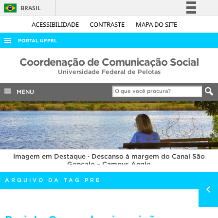
BRASIL
Simplifique!
ACESSIBILIDADE
CONTRASTE
MAPA DO SITE
Comunica BR
PORTAL UFPEL
Participe
ACESSO À INFORMAÇÃO
Coordenação de Comunicação Social
Acesso à informação
Universidade Federal de Pelotas
AUDITORIA
Legislação
COBALTO
MENU
Canais
CONCURSOS
EDITAIS
INTERNACIONAL
Imagem em Destaque · Descanso à margem do Canal São
OUVIDORIA
Gonçalo – Campus Anglo
PORTARIAS
ARQUIVO DA TAG PRE
TELEFONES