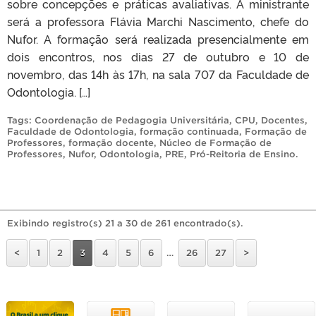
sobre concepções e práticas avaliativas. A ministrante
será a professora Flávia Marchi Nascimento, chefe do
Nufor. A formação será realizada presencialmente em
dois encontros, nos dias 27 de outubro e 10 de
novembro, das 14h às 17h, na sala 707 da Faculdade de
Odontologia. […]
Tags:
Coordenação de Pedagogia Universitária
,
CPU
,
Docentes
,
Faculdade de Odontologia
,
formação continuada
,
Formação de
Professores
,
formação docente
,
Núcleo de Formação de
Professores
,
Nufor
,
Odontologia
,
PRE
,
Pró-Reitoria de Ensino
.
Exibindo registro(s) 21 a 30 de 261 encontrado(s).
<
1
2
3
4
5
6
…
26
27
>