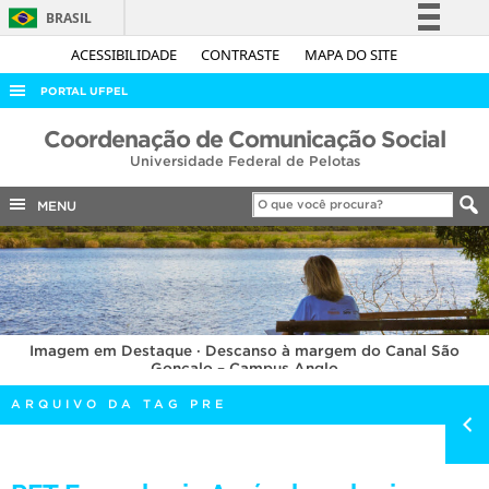
BRASIL
Simplifique!
ACESSIBILIDADE
CONTRASTE
MAPA DO SITE
Comunica BR
PORTAL UFPEL
Participe
ACESSO À INFORMAÇÃO
Coordenação de Comunicação Social
Acesso à informação
Universidade Federal de Pelotas
AUDITORIA
Legislação
COBALTO
MENU
Canais
CONCURSOS
EDITAIS
INTERNACIONAL
Imagem em Destaque · Descanso à margem do Canal São
OUVIDORIA
Gonçalo – Campus Anglo
PORTARIAS
ARQUIVO DA TAG PRE
TELEFONES