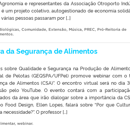
Agronomia e representantes da Associação Otroporto Indú
e é um projeto coletivo, autogestionado de economia solidá
 várias pessoas passaram por […]
Biológicas
,
Comunidade
,
Extensão
,
Música
,
PREC
,
Pró-Reitoria de
imentos
.
ra da Segurança de Alimentos
s sobre Qualidade e Segurança na Produção de Aliment
ral de Pelotas (GEQSPA/UFPel) promove webinar com o
nça de Alimentos (CSA)”. O encontro virtual será no dia 3
são pelo YouTube. O evento contará com a participaç
mados da área que irão dialogar sobre a importância da C
po Food Design, Ellen Lopes, falará sobre “Por que Cultu
necessidade?”. O professor […]
limentar
,
webinar
.