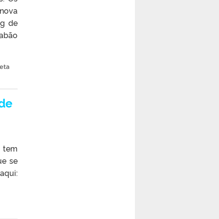
Inova
kg de
sabão
eta
 de
e tem
ue se
qui: