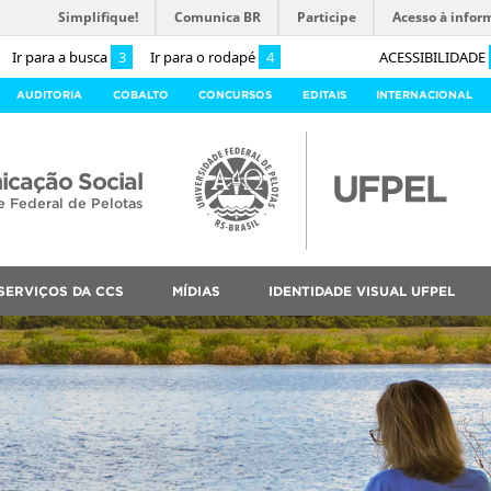
Simplifique!
Comunica BR
Participe
Acesso à infor
Ir para a busca
3
Ir para o rodapé
4
ACESSIBILIDADE
AUDITORIA
COBALTO
CONCURSOS
EDITAIS
INTERNACIONAL
cação Social
e Federal de Pelotas
SERVIÇOS DA CCS
MÍDIAS
IDENTIDADE VISUAL UFPEL