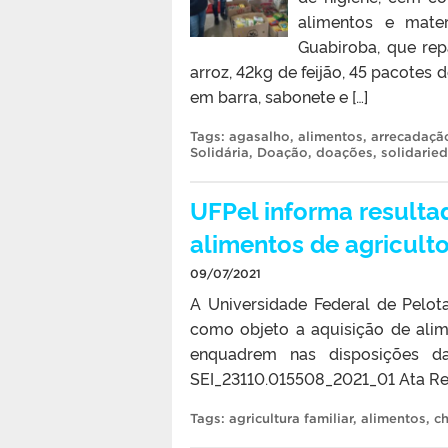
alimentos e mater
Guabiroba, que rep
arroz, 42kg de feijão, 45 pacotes d
em barra, sabonete e […]
Tags:
agasalho
,
alimentos
,
arrecadaçã
Solidária
,
Doação
,
doações
,
solidarie
UFPel informa resulta
alimentos de agriculto
09/07/2021
A Universidade Federal de Pelo
como objeto a aquisição de alime
enquadrem nas disposições da
SEI_23110.015508_2021_01 Ata R
Tags:
agricultura familiar
,
alimentos
,
c