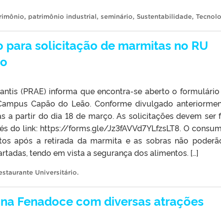
rimônio
,
patrimônio industrial
,
seminário
,
Sustentabilidade
,
Tecnol
o para solicitação de marmitas no RU
ão
antis (PRAE) informa que encontra-se aberto o formulário
Campus Capão do Leão. Conforme divulgado anteriormen
 a partir do dia 18 de março. As solicitações devem ser f
vés do link: https://forms.gle/Jz3fAVVd7YLfzsLT8. O consu
utos após a retirada da marmita e as sobras não poderã
rtadas, tendo em vista a segurança dos alimentos. […]
estaurante Universitário
.
 na Fenadoce com diversas atrações