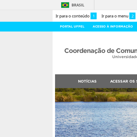
BRASIL
Ir para o conteúdo
1
Ir para o menu
2
PORTAL UFPEL
ACESSO À INFORMAÇÃO
Coordenação de Comuni
Universidad
NOTÍCIAS
ACESSAR OS 