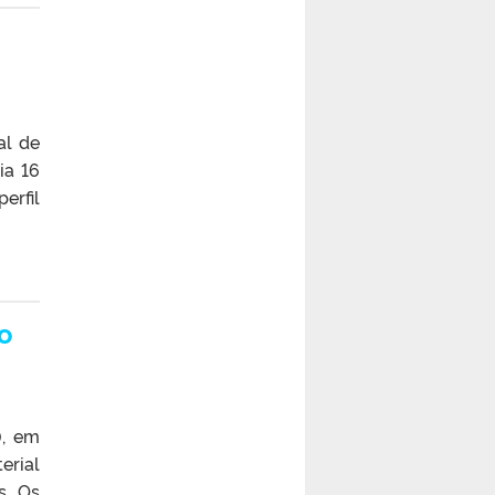
al de
ia 16
erfil
ro
), em
erial
s. Os