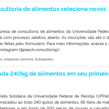
sultoria de alimentos seleciona novos
presa de consultoria de alimentos da Universidade Feder
tá com processo seletivo aberto. As inscrições vão até o d
r feitas pelo formulário. Para mais informações, acesse o p
Instagram (@peach.consultoriajr).
or
,
empresas júniores
,
Estudantes
.
cada 240kg de alimentos em seu primei
ta Solidária da Universidade Federal de Pelotas (UFPel
rrecadou ao todo 240 quilos de alimentos, 66 itens de mat
obertores e em torno de 500 peças de roupas e calçado