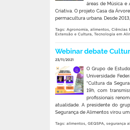
áreas de Música e 
Criativa. O projeto Casa da Árvor
permacultura urbana. Desde 2013,
Tags:
Agronomia
,
alimentos
,
Ciências 
Extensão e Cultura
,
Tecnologia em Al
Webinar debate Cultu
23/11/2021
O Grupo de Estudo
Universidade Fede
“Cultura da Segura
19h, com transmis
profissionais reno
atualidade. A presidente do gru
Segurança de Alimentos virou uma 
Tags:
alimentos
,
GEQSPA
,
segurança a