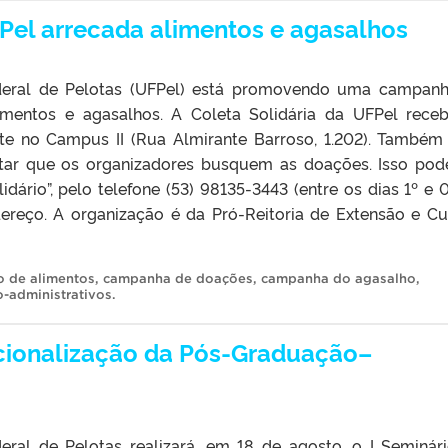
FPel arrecada alimentos e agasalhos
deral de Pelotas (UFPel) está promovendo uma campan
imentos e agasalhos. A Coleta Solidária da UFPel rece
te no Campus II (Rua Almirante Barroso, 1.202). Também
citar que os organizadores busquem as doações. Isso pod
lidário”, pelo telefone (53) 98135-3443 (entre os dias 1º e 
reço. A organização é da Pró-Reitoria de Extensão e Cu
o de alimentos
,
campanha de doações
,
campanha do agasalho
,
o-administrativos
.
acionalização da Pós-Graduação–
eral de Pelotas realizará, em 18 de agosto, o I Seminár