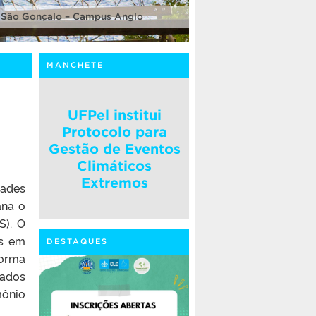
 São Gonçalo – Campus Anglo
MANCHETE
UFPel institui
Protocolo para
Gestão de Eventos
Climáticos
Extremos
ades
ana o
S). O
as em
DESTAQUES
forma
sados
mônio