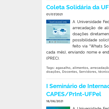
Coleta Solidária da U
01/07/2021
A Universidade Fe
arrecadação de al
doações diretamen
possibilidade soli
feito via “Whats So
cada mês), enviando nome e ende
(PREC).
Tags:
agasalho
,
alimentos
,
arrecadaçã
doações
,
Docentes
,
Servidores
,
técnic
I Seminário de Intern
CAPES/PrInt-UFPel
18/06/2021
A Universidade Fed