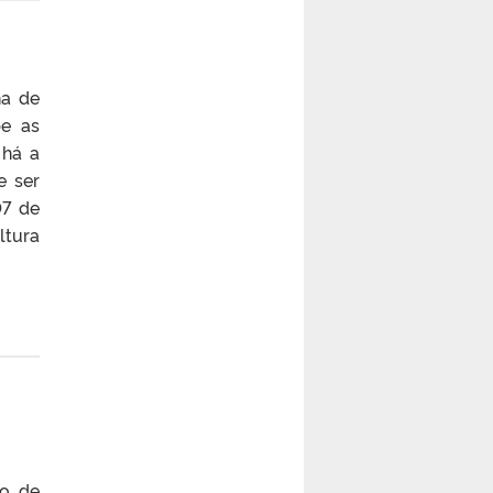
ha de
be as
 há a
e ser
07 de
ltura
io de