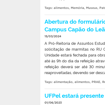
Tags:
alimentos
,
Memória
,
Museus
,
Pat
Abertura do formulári
Campus Capão do Le
15/03/2024
A Pró-Reitoria de Assuntos Estud
solicitação de marmitas no RU 
Unidade estará fechada para obras
até às 9h do dia da refeição atra
refeição deverá ser até 30 min
reaproveitadas, devendo ser desca
Tags:
alimentação
,
alimentos
,
PRAE
,
R
UFPel estará presente
01/06/2023