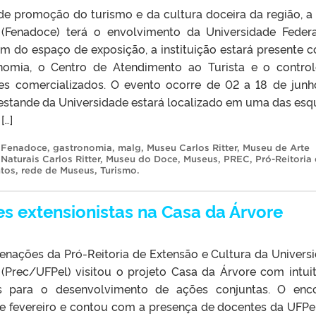
de promoção do turismo e da cultura doceira da região, a 
(Fenadoce) terá o envolvimento da Universidade Feder
ém do espaço de exposição, a instituição estará presente 
onomia, o Centro de Atendimento ao Turista e o contro
es comercializados. O evento ocorre de 02 a 18 de junh
 estande da Universidade estará localizado em uma das esq
[…]
,
Fenadoce
,
gastronomia
,
malg
,
Museu Carlos Ritter
,
Museu de Arte
Naturais Carlos Ritter
,
Museu do Doce
,
Museus
,
PREC
,
Pró-Reitoria
ntos
,
rede de Museus
,
Turismo
.
 extensionistas na Casa da Árvore
enações da Pró-Reitoria de Extensão e Cultura da Univers
 (Prec/UFPel) visitou o projeto Casa da Árvore com intui
s para o desenvolvimento de ações conjuntas. O enc
de fevereiro e contou com a presença de docentes da UFPe