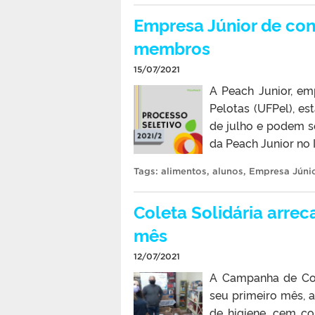
Empresa Júnior de con
membros
15/07/2021
A Peach Junior, em
Pelotas (UFPel), es
de julho e podem se
da Peach Junior no 
Tags:
alimentos
,
alunos
,
Empresa Júni
Coleta Solidária arre
mês
12/07/2021
A Campanha de Cole
seu primeiro mês, a
de higiene, cem c