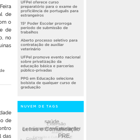
UFPel oferece curso
Feira
preparatório para o exame de
proficiência de português para
al de
estrangeiros
com o
15º Poder Escolar prorroga
período de submissão de
le de
trabalhos
o, no
Aberto processo seletivo para
uinas
contratação de auxiliar
veterinário
UFPel promove evento nacional
sobre privatização da
educação básica e parcerias
 de
público-privadas
PPG em Educação seleciona
bolsista de qualquer curso de
graduação
NUVEM DE TAGS
idade
to de
ontro
l das