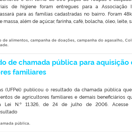
iais de higiene foram entregues para a Associação 
assará para as famílias cadastradas no bairro. Foram 48
e massa, além de açúcar, farinha, café, bolacha, óleo, leite, 
o de alimentos
,
campanha de doações
,
campanha do agasalho
,
Col
dade
.
do de chamada pública para aquisição
res familiares
tas (UFPel) publicou o resultado da chamada pública qu
ntos de agricultores familiares e demais beneficiários q
 Lei N.º 11.326, de 24 de julho de 2006. Acesse a
esultado
hamada pública
.