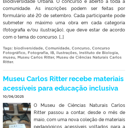
Biodiversidade Urbana. O concurso é aberto a toda a
comunidade. As inscrições podem ser feitas por
formulário até 20 de setembro. Cada participante pode
submeter no máximo uma obra em cada categoria
(fotografia e/ou ilustração), que deve estar de acordo
com o tema do concurso. […]
Tags:
biodiversidade
,
Comunidade
,
Concurso
,
Concurso
Fotográfico
,
Fotografia
,
IB
,
ilustrações
,
Instituto de Biologia
,
museu
,
Museu Carlos Ritter
,
Museu de Ciências Naturais Carlos
Ritter
.
Museu Carlos Ritter recebe materiais
acessíveis para educação inclusiva
10/06/2025
O Museu de Ciências Naturais Carlos
Ritter passou a contar, desde o mês de
maio, com uma nova coleção de materiais
pedagógicos acessíveis voltados para a