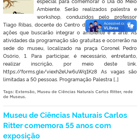
especial para comemorar o Dia do Meio
Ambiente. Serão realizados palestra e
workshop, conduzidos pelo professor
Tiago Ribas, docente do Centro de Artes da UFPel, em
ações que buscarão integrar o ambiente e a arte. As
atividades da programação são gratuitas e ocorrerão na
sede do museu, localizado na praça Coronel Pedro
Osório, 1. Para participar, é necessário, entretanto,
realizar inscrição, por meio deste link.
https://forms.gle/viexh2eUw6uWq1Kz8 As vagas são
limitadas a 50 pessoas. Programação Palestra […]
Tags:
Extensão
,
Museu de Ciências Naturais Carlos Ritter
,
rede
de Museus
.
Museu de Ciências Naturais Carlos
Ritter comemora 55 anos com
exposição