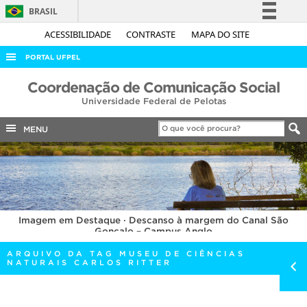
BRASIL
Simplifique!
ACESSIBILIDADE
CONTRASTE
MAPA DO SITE
Comunica BR
PORTAL UFPEL
Participe
ACESSO À INFORMAÇÃO
Coordenação de Comunicação Social
Acesso à informação
Universidade Federal de Pelotas
AUDITORIA
Legislação
COBALTO
MENU
Canais
CONCURSOS
EDITAIS
INTERNACIONAL
Imagem em Destaque · Descanso à margem do Canal São
OUVIDORIA
Gonçalo – Campus Anglo
PORTARIAS
ARQUIVO DA TAG MUSEU DE CIÊNCIAS
NATURAIS CARLOS RITTER
TELEFONES