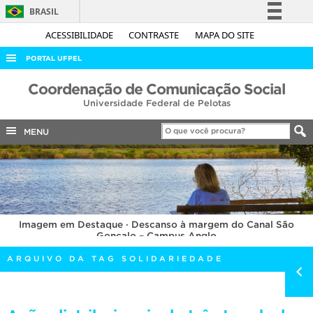
BRASIL
Simplifique!
ACESSIBILIDADE
CONTRASTE
MAPA DO SITE
Comunica BR
PORTAL UFPEL
Participe
ACESSO À INFORMAÇÃO
Coordenação de Comunicação Social
Acesso à informação
Universidade Federal de Pelotas
AUDITORIA
Legislação
COBALTO
MENU
Canais
CONCURSOS
EDITAIS
INTERNACIONAL
Imagem em Destaque · Descanso à margem do Canal São
OUVIDORIA
Gonçalo – Campus Anglo
PORTARIAS
ARQUIVO DA TAG SOLIDARIEDADE
TELEFONES