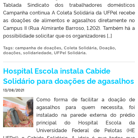
Tablada Sindicato dos trabalhadores domésticos
Campanha continua A Coleta Solidária da UFPel recebe
as doações de alimentos e agasalhos diretamente no
Campus II (Rua Almirante Barroso, 1.202). Também há a
possibilidade solicitar que os organizadores […]
Tags:
campanha de doações
,
Coleta Solidária
,
Doação
,
doações
,
solidariedade
,
UFPel Solidária
.
Hospital Escola instala Cabide
Solidário para doações de agasalhos
13/08/2021
Como forma de facilitar a doação de
agasalhos para quem necessita, foi
instalado na parede externa do prédio
principal do Hospital Escola da
Universidade Federal de Pelotas (HE
UFPel) o Cabide Solidário. A ideia é que todos que