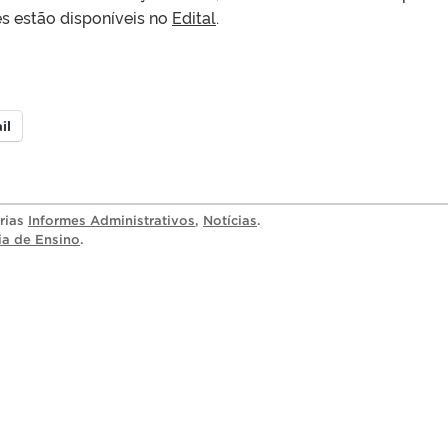
s estão disponíveis no
Edital
.
il
orias
Informes Administrativos
,
Notícias
.
ia de Ensino
.