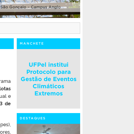
 São Gonçalo – Campus Anglo
MANCHETE
UFPel institui
Protocolo para
Gestão de Eventos
grama
Climáticos
lotas
Extremos
ual e
3 de
DESTAQUES
pes),
ores,