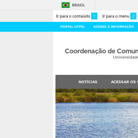
BRASIL
Ir para o conteúdo
1
Ir para o menu
2
PORTAL UFPEL
ACESSO À INFORMAÇÃO
Coordenação de Comuni
Universidad
NOTÍCIAS
ACESSAR OS 