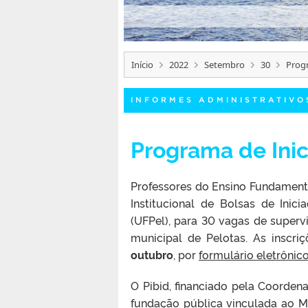
Início
2022
Setembro
30
Progr
INFORMES ADMINISTRATIVO
Programa de Inic
Professores do Ensino Fundament
Institucional de Bolsas de Inici
(UFPel), para 30 vagas de superv
municipal de Pelotas. As inscr
outubro
, por
formulário eletrônic
O Pibid, financiado pela Coorden
fundação pública vinculada ao M