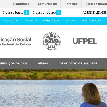
Simplifique!
Comunica BR
Participe
Acesso à infor
Ir para a busca
3
Ir para o rodapé
4
ACESSIBILIDADE
AUDITORIA
COBALTO
CONCURSOS
EDITAIS
INTERNACIONAL
cação Social
e Federal de Pelotas
SERVIÇOS DA CCS
MÍDIAS
IDENTIDADE VISUAL UFPEL