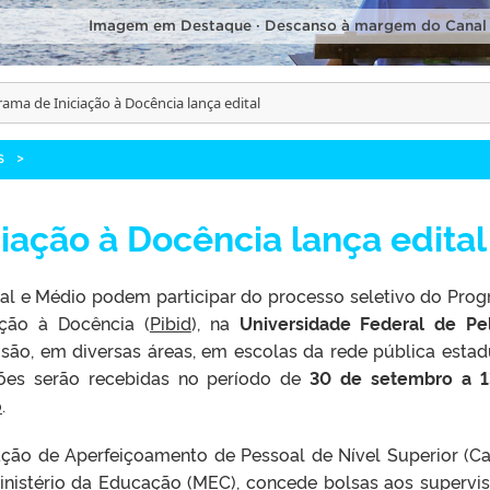
Imagem em Destaque · Descanso à margem do Canal
ama de Iniciação à Docência lança edital
S
>
iação à Docência lança edital
al e Médio podem participar do processo seletivo do Pro
ação à Docência (
Pibid
), na
Universidade Federal de Pe
isão, em diversas áreas, em escolas da rede pública estad
ições serão recebidas no período de
30 de setembro a 1
o
.
ação de Aperfeiçoamento de Pessoal de Nível Superior (Ca
inistério da Educação (MEC), concede bolsas aos supervis