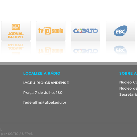
LOCALIZE A RÁDIO
SOBRE A
Núcleo Co
LYCEU RIO-GRANDENSE
Núcleo de
Praça 7 de Julho, 180
Secretari
federalfm@ufpel.edu.br
l.
o por
SGTIC / UFPel
.