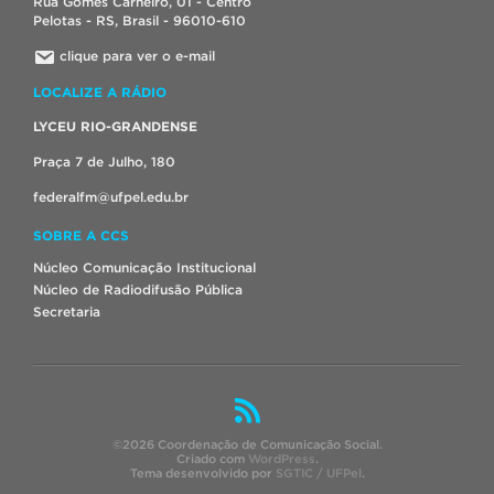
Rua Gomes Carneiro, 01 - Centro
Pelotas - RS, Brasil - 96010-610
clique para ver o e-mail
LOCALIZE A RÁDIO
LYCEU RIO-GRANDENSE
Praça 7 de Julho, 180
federalfm@ufpel.edu.br
SOBRE A CCS
Núcleo Comunicação Institucional
Núcleo de Radiodifusão Pública
Secretaria
©2026 Coordenação de Comunicação Social.
Criado com
WordPress
.
Tema desenvolvido por
SGTIC / UFPel
.