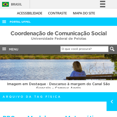
BRASIL
Simplifique!
ACESSIBILIDADE
CONTRASTE
MAPA DO SITE
Comunica BR
PORTAL UFPEL
Participe
ACESSO À INFORMAÇÃO
Coordenação de Comunicação Social
Acesso à informação
Universidade Federal de Pelotas
AUDITORIA
Legislação
COBALTO
MENU
Canais
CONCURSOS
EDITAIS
INTERNACIONAL
Imagem em Destaque · Descanso à margem do Canal São
OUVIDORIA
Gonçalo – Campus Anglo
PORTARIAS
ARQUIVO DA TAG FÍSICA
TELEFONES