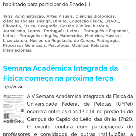
habilitado para participar do Enade […]
Tags:
Administração
,
Artes Visuais
,
Ciências Biológicas
,
ciências sociais
,
Design
,
Direito
,
Educação Física
,
ENADE
,
Filosofia
,
Física
,
Geografia
,
Gestão Pública
,
história
,
Jornalismo
,
Letras - Português
,
Letras - Português e Espanhol
,
Letras - Português e Inglês
,
Matemática
,
Medicina
,
Música -
Licenciatura
,
Núcleo de Regulação de Cursos
,
Pedagogia
,
Processos Gerenciais
,
Psicologia
,
Química
,
Relações
Internacionais
.
Semana Acadêmica Integrada da
Física começa na próxima terça
11/11/2024
A V Semana Acadêmica Integrada da Física da
Universidade Federal de Pelotas (UFPel)
ocorrerá entre os dias 12 e 14, no prédio 16 do
Campus do Capão do Leão, das 8h às 17h20.
O evento contará com participações de
professores e convidados de outras instituições, a