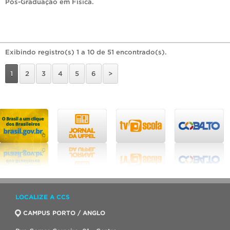
Pós-Graduação em Física
.
Exibindo registro(s) 1 a 10 de 51 encontrado(s).
1
2
3
4
5
6
>
LOCALIZE A CCS
CAMPUS PORTO / ANGLO