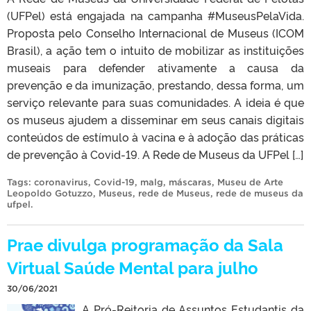
(UFPel) está engajada na campanha #MuseusPelaVida.
Proposta pelo Conselho Internacional de Museus (ICOM
Brasil), a ação tem o intuito de mobilizar as instituições
museais para defender ativamente a causa da
prevenção e da imunização, prestando, dessa forma, um
serviço relevante para suas comunidades. A ideia é que
os museus ajudem a disseminar em seus canais digitais
conteúdos de estímulo à vacina e à adoção das práticas
de prevenção à Covid-19. A Rede de Museus da UFPel […]
Tags:
coronavirus
,
Covid-19
,
malg
,
máscaras
,
Museu de Arte
Leopoldo Gotuzzo
,
Museus
,
rede de Museus
,
rede de museus da
ufpel
.
Prae divulga programação da Sala
Virtual Saúde Mental para julho
30/06/2021
A Pró-Reitoria de Assuntos Estudantis da