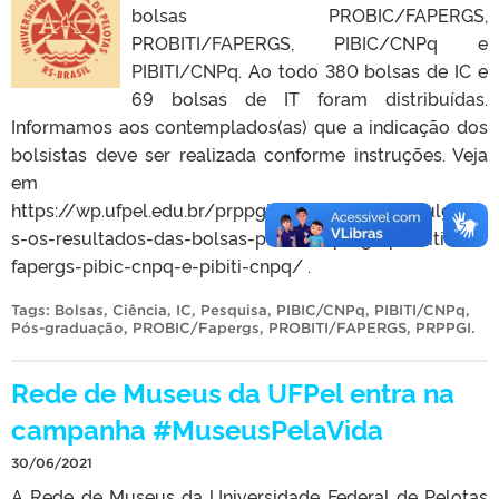
bolsas PROBIC/FAPERGS,
PROBITI/FAPERGS, PIBIC/CNPq e
PIBITI/CNPq. Ao todo 380 bolsas de IC e
69 bolsas de IT foram distribuídas.
Informamos aos contemplados(as) que a indicação dos
bolsistas deve ser realizada conforme instruções. Veja
em
https://wp.ufpel.edu.br/prppgi/2021/06/30/divulgado
s-os-resultados-das-bolsas-probic-fapergs-probiti-
fapergs-pibic-cnpq-e-pibiti-cnpq/ .
Tags:
Bolsas
,
Ciência
,
IC
,
Pesquisa
,
PIBIC/CNPq
,
PIBITI/CNPq
,
Pós-graduação
,
PROBIC/Fapergs
,
PROBITI/FAPERGS
,
PRPPGI
.
Rede de Museus da UFPel entra na
campanha #MuseusPelaVida
30/06/2021
A Rede de Museus da Universidade Federal de Pelotas