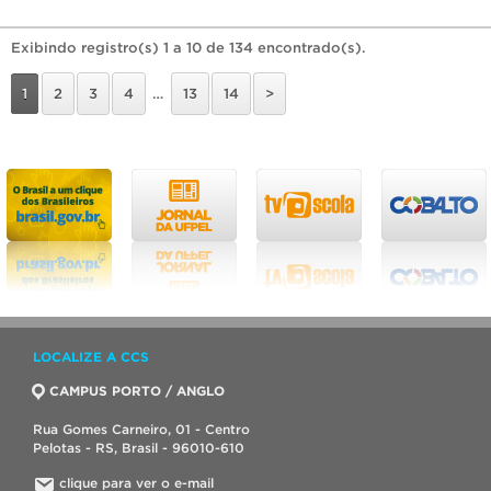
Exibindo registro(s) 1 a 10 de 134 encontrado(s).
1
2
3
4
…
13
14
>
LOCALIZE A CCS
CAMPUS PORTO / ANGLO
Rua Gomes Carneiro, 01 - Centro
Pelotas - RS, Brasil - 96010-610
clique para ver o e-mail