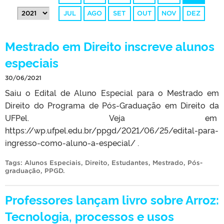
JUL
AGO
SET
OUT
NOV
DEZ
Mestrado em Direito inscreve alunos
especiais
30/06/2021
Saiu o Edital de Aluno Especial para o Mestrado em
Direito do Programa de Pós-Graduação em Direito da
UFPel. Veja em
https://wp.ufpel.edu.br/ppgd/2021/06/25/edital-para-
ingresso-como-aluno-a-especial/ .
Tags:
Alunos Especiais
,
Direito
,
Estudantes
,
Mestrado
,
Pós-
graduação
,
PPGD
.
Professores lançam livro sobre Arroz:
Tecnologia, processos e usos