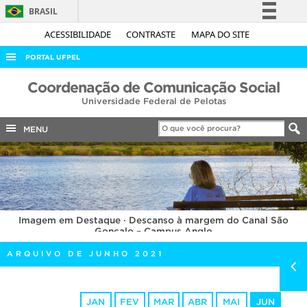
BRASIL
Simplifique!
ACESSIBILIDADE
CONTRASTE
MAPA DO SITE
Comunica BR
PORTAL UFPEL
Participe
ACESSO À INFORMAÇÃO
Coordenação de Comunicação Social
Acesso à informação
Universidade Federal de Pelotas
AUDITORIA
Legislação
COBALTO
MENU
Canais
CONCURSOS
EDITAIS
INTERNACIONAL
Imagem em Destaque · Descanso à margem do Canal São
OUVIDORIA
Gonçalo – Campus Anglo
PORTARIAS
ARQUIVO DE JUNHO 2021
TELEFONES
JAN
FEV
MAR
ABR
MAI
JUN