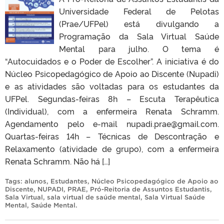
Universidade Federal de Pelotas
(Prae/UFPel) está divulgando a
Programação da Sala Virtual Saúde
Mental para julho. O tema é
“Autocuidados e o Poder de Escolher”. A iniciativa é do
Núcleo Psicopedagógico de Apoio ao Discente (Nupadi)
e as atividades são voltadas para os estudantes da
UFPel. Segundas-feiras 8h – Escuta Terapêutica
(Individual), com a enfermeira Renata Schramm.
Agendamento pelo e-mail nupadi.prae@gmail.com.
Quartas-feiras 14h – Técnicas de Descontração e
Relaxamento (atividade de grupo), com a enfermeira
Renata Schramm. Não há […]
Tags:
alunos
,
Estudantes
,
Núcleo Psicopedagógico de Apoio ao
Discente
,
NUPADI
,
PRAE
,
Pró-Reitoria de Assuntos Estudantis
,
Sala Virtual
,
sala virtual de saúde mental
,
Sala Virtual Saúde
Mental
,
Saúde Mental
.