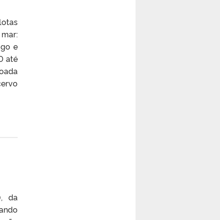
lotas
 mar:
ogo e
0 até
doada
cervo
), da
dando