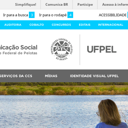
Simplifique!
Comunica BR
Participe
Acesso à infor
Ir para a busca
3
Ir para o rodapé
4
ACESSIBILIDADE
AUDITORIA
COBALTO
CONCURSOS
EDITAIS
INTERNACIONAL
cação Social
e Federal de Pelotas
SERVIÇOS DA CCS
MÍDIAS
IDENTIDADE VISUAL UFPEL