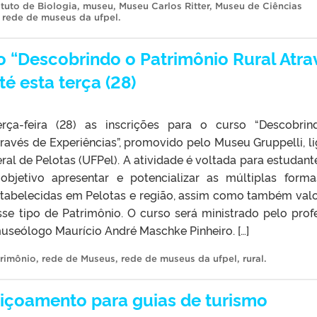
ituto de Biologia
,
museu
,
Museu Carlos Ritter
,
Museu de Ciências
,
rede de museus da ufpel
.
so “Descobrindo o Patrimônio Rural Atra
té esta terça (28)
rça-feira (28) as inscrições para o curso “Descobri
ravés de Experiências”, promovido pelo Museu Gruppelli, l
ral de Pelotas (UFPel). A atividade é voltada para estudant
bjetivo apresentar e potencializar as múltiplas form
stabelecidas em Pelotas e região, assim como também valo
se tipo de Patrimônio. O curso será ministrado pelo prof
museólogo Maurício André Maschke Pinheiro. […]
rimônio
,
rede de Museus
,
rede de museus da ufpel
,
rural
.
içoamento para guias de turismo