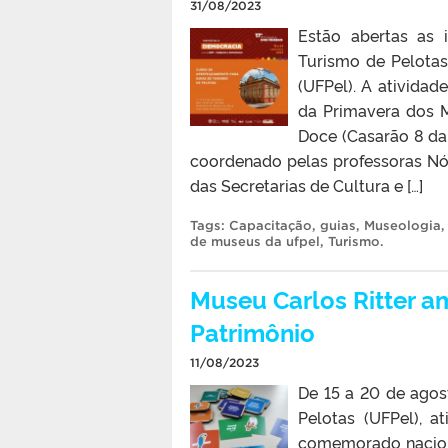
31/08/2023
Estão abertas as 
Turismo de Pelotas
(UFPel). A atividad
da Primavera dos 
Doce (Casarão 8 da
coordenado pelas professoras Nór
das Secretarias de Cultura e […]
Tags:
Capacitação
,
guias
,
Museologia
de museus da ufpel
,
Turismo
.
Museu Carlos Ritter a
Patrimônio
11/08/2023
De 15 a 20 de agos
Pelotas (UFPel), a
comemorado naciona