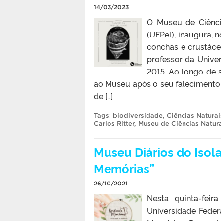
14/03/2023
O Museu de Ciência
(UFPel), inaugura, n
conchas e crustáce
professor da Unive
2015. Ao longo de 
ao Museu após o seu falecimento
de […]
Tags:
biodiversidade
,
Ciências Naturai
Carlos Ritter
,
Museu de Ciências Naturai
Museu Diários do Iso
Memórias”
26/10/2021
Nesta quinta-feir
Universidade Feder