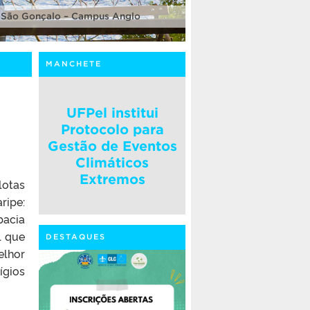
 São Gonçalo – Campus Anglo
MANCHETE
UFPel institui
Protocolo para
Gestão de Eventos
Climáticos
Extremos
lotas
ripe:
bacia
l que
DESTAQUES
lhor
ígios