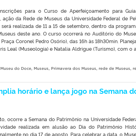
inscrições para o Curso de Aperfeiçoamento para Gui
, ação da Rede de Museus da Universidade Federal de Pe
e será realizada de 11 a 15 de setembro, dentro da progra
Museus deste ano. O curso ocorrerá no Auditório do Mus
 Praça Coronel Pedro Osório), das 16h às 18h30min. Planej
is Leal (Museologia) e Natalia Aldrigue (Turismo), com o 
,
Museu do Doce
,
Museus
,
Primavera dos Museus
,
rede de Museus
,
r
mplia horário e lança jogo na Semana d
to, ocorre a Semana do Patrimônio na Universidade Feder
tividade realizada em alusão ao Dia do Patrimônio Histó
lmente no dia 17 de agosto. Para celebrar a data, o Mus