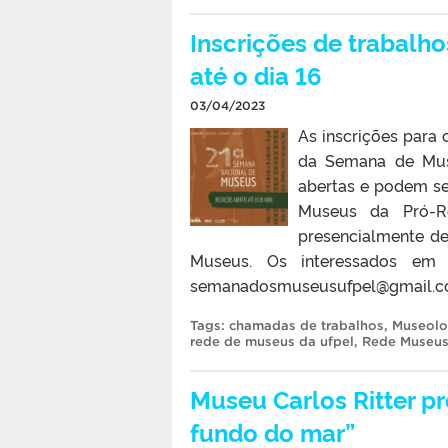
Inscrições de trabalh
até o dia 16
03/04/2023
As inscrições para
da Semana de Muse
abertas e podem ser
Museus da Pró-Re
presencialmente de
Museus. Os interessados em 
semanadosmuseusufpel@gmail.com 
Tags:
chamadas de trabalhos
,
Museolo
rede de museus da ufpel
,
Rede Museu
Museu Carlos Ritter p
fundo do mar”