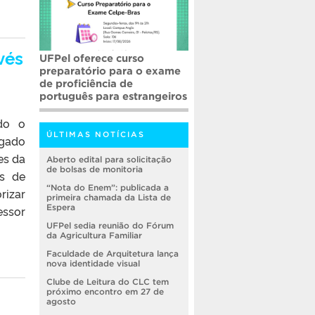
vés
UFPel oferece curso
preparatório para o exame
de proficiência de
português para estrangeiros
ndo o
ÚLTIMAS NOTÍCIAS
igado
es da
Aberto edital para solicitação
de bolsas de monitoria
as de
“Nota do Enem”: publicada a
rizar
primeira chamada da Lista de
Espera
essor
UFPel sedia reunião do Fórum
da Agricultura Familiar
Faculdade de Arquitetura lança
nova identidade visual
Clube de Leitura do CLC tem
próximo encontro em 27 de
agosto