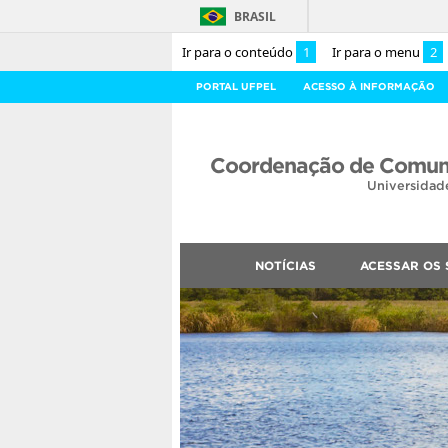
BRASIL
Ir para o conteúdo
1
Ir para o menu
2
PORTAL UFPEL
ACESSO À INFORMAÇÃO
Coordenação de Comuni
Universidad
NOTÍCIAS
ACESSAR OS 