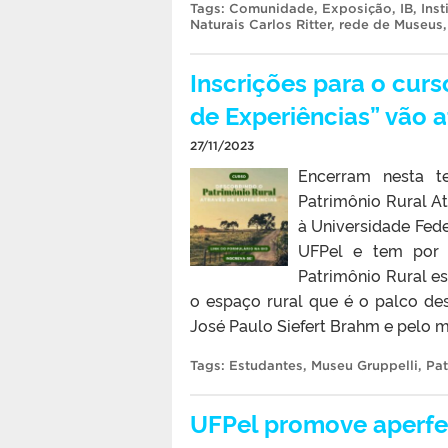
Tags:
Comunidade
,
Exposição
,
IB
,
Inst
Naturais Carlos Ritter
,
rede de Museus
Inscrições para o cur
de Experiências” vão a
27/11/2023
Encerram nesta te
Patrimônio Rural At
à Universidade Fede
UFPel e tem por o
Patrimônio Rural e
o espaço rural que é o palco des
José Paulo Siefert Brahm e pelo 
Tags:
Estudantes
,
Museu Gruppelli
,
Pat
UFPel promove aperfe