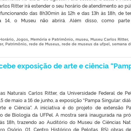
arlos Ritter irá estender o seu horário de atendimento ao pú
 funcionando das 8h30min às 12h e das 13h às 18h, de te
ia 14, o Museu não abrirá. Além disso, como parte
Horário
,
Jogos
,
Memória e Patrimônio
,
museu
,
Museu Carlos Ritter
,
er
,
Patrimônio
,
rede de Museus
,
rede de museus da ufpel
,
semana d
ecebe exposição de arte e ciência “Pam
s Naturais Carlos Ritter, da Universidade Federal de Pe
 15 de maio a 16 de junho, a exposição “Pampa Singular: diá
rte e Ciência”. A iniciativa é do projeto de extensão 
tuto de Biologia da UFPel. A mostra será inaugurada na pr
, às 18h, trazendo ao Auditório do Museu de Ciências Nat
dro Osório, 01, Centro Histórico de Pelotas, RS) obras d