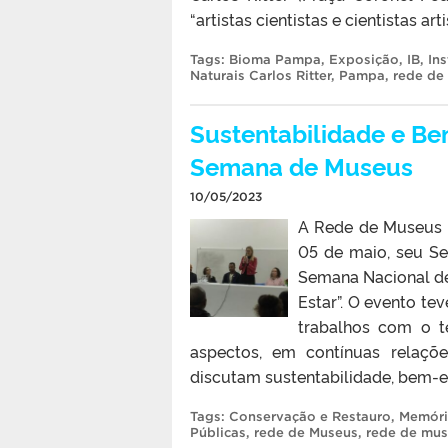
“artistas cientistas e cientistas artis
Tags:
Bioma Pampa
,
Exposição
,
IB
,
Ins
Naturais Carlos Ritter
,
Pampa
,
rede de
Sustentabilidade e Be
Semana de Museus
10/05/2023
A Rede de Museus d
05 de maio, seu Se
Semana Nacional de
Estar”. O evento t
trabalhos com o 
aspectos, em contínuas relaçõ
discutam sustentabilidade, bem-es
Tags:
Conservação e Restauro
,
Memória
Públicas
,
rede de Museus
,
rede de mus