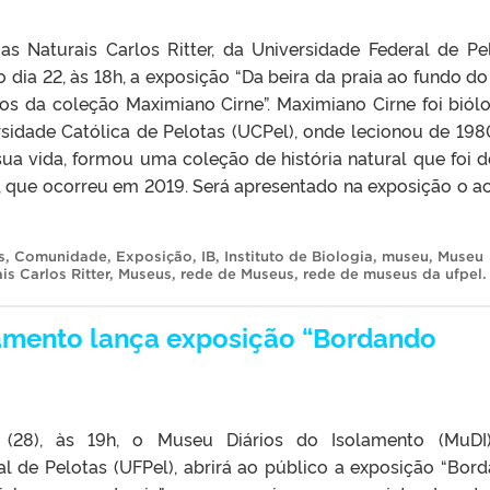
s Naturais Carlos Ritter, da Universidade Federal de Pe
o dia 22, às 18h, a exposição “Da beira da praia ao fundo do
os da coleção Maximiano Cirne”. Maximiano Cirne foi biól
rsidade Católica de Pelotas (UCPel), onde lecionou de 198
sua vida, formou uma coleção de história natural que foi 
, que ocorreu em 2019. Será apresentado na exposição o a
s
,
Comunidade
,
Exposição
,
IB
,
Instituto de Biologia
,
museu
,
Museu
s Carlos Ritter
,
Museus
,
rede de Museus
,
rede de museus da ufpel
.
lamento lança exposição “Bordando
a (28), às 19h, o Museu Diários do Isolamento (MuDI
al de Pelotas (UFPel), abrirá ao público a exposição “Bor