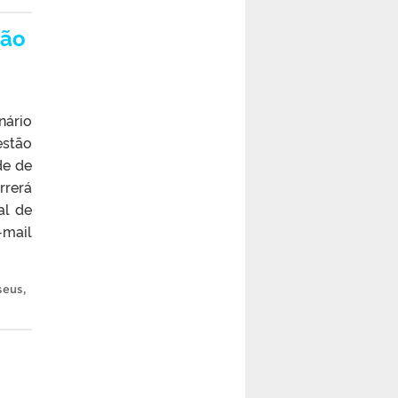
vão
nário
estão
de de
rerá
al de
mail
seus
,