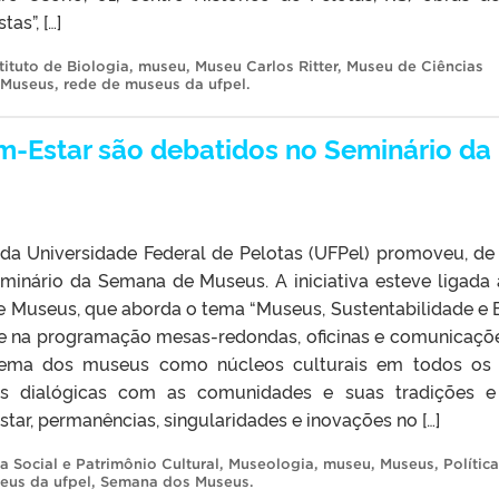
tas”, […]
tituto de Biologia
,
museu
,
Museu Carlos Ritter
,
Museu de Ciências
 Museus
,
rede de museus da ufpel
.
m-Estar são debatidos no Seminário da
a Universidade Federal de Pelotas (UFPel) promoveu, de
minário da Semana de Museus. A iniciativa esteve ligada 
 Museus, que aborda o tema “Museus, Sustentabilidade e
eve na programação mesas-redondas, oficinas e comunicaçõ
tema dos museus como núcleos culturais em todos os
es dialógicas com as comunidades e suas tradições 
tar, permanências, singularidades e inovações no […]
 Social e Patrimônio Cultural
,
Museologia
,
museu
,
Museus
,
Polític
eus da ufpel
,
Semana dos Museus
.