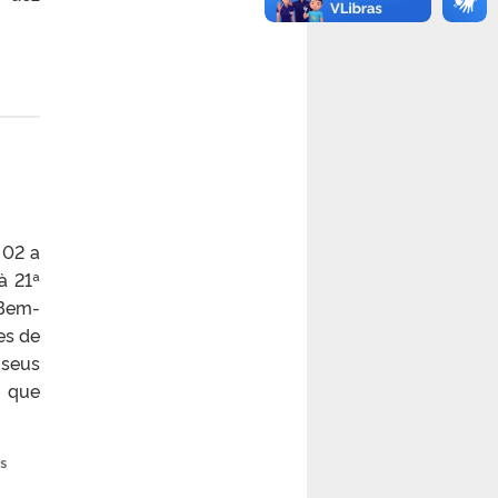
 02 a
à 21ª
 Bem-
es de
 seus
e que
as