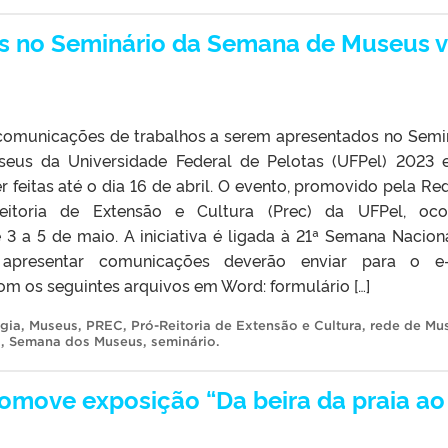
os no Seminário da Semana de Museus 
 comunicações de trabalhos a serem apresentados no Semi
us da Universidade Federal de Pelotas (UFPel) 2023 
 feitas até o dia 16 de abril. O evento, promovido pela Re
itoria de Extensão e Cultura (Prec) da UFPel, ocor
 3 a 5 de maio. A iniciativa é ligada à 21ª Semana Nacion
apresentar comunicações deverão enviar para o e-
os seguintes arquivos em Word: formulário […]
gia
,
Museus
,
PREC
,
Pró-Reitoria de Extensão e Cultura
,
rede de Mu
s
,
Semana dos Museus
,
seminário
.
romove exposição “Da beira da praia ao