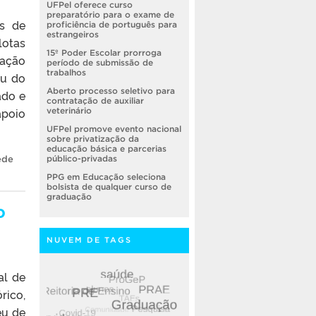
UFPel oferece curso
preparatório para o exame de
as de
proficiência de português para
estrangeiros
lotas
15º Poder Escolar prorroga
mação
período de submissão de
trabalhos
eu do
Aberto processo seletivo para
ado e
contratação de auxiliar
apoio
veterinário
UFPel promove evento nacional
sobre privatização da
educação básica e parcerias
ede
público-privadas
PPG em Educação seleciona
bolsista de qualquer curso de
graduação
o
NUVEM DE TAGS
al de
rico,
eu de