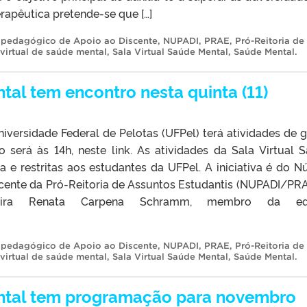
erapêutica pretende-se que […]
opedagógico de Apoio ao Discente
,
NUPADI
,
PRAE
,
Pró-Reitoria de
 virtual de saúde mental
,
Sala Virtual Saúde Mental
,
Saúde Mental
.
tal tem encontro nesta quinta (11)
iversidade Federal de Pelotas (UFPel) terá atividades de 
ro será às 14h, neste link. As atividades da Sala Virtual 
 e restritas aos estudantes da UFPel. A iniciativa é do N
cente da Pró-Reitoria de Assuntos Estudantis (NUPADI/PRA
eira Renata Carpena Schramm, membro da eq
opedagógico de Apoio ao Discente
,
NUPADI
,
PRAE
,
Pró-Reitoria de
 virtual de saúde mental
,
Sala Virtual Saúde Mental
,
Saúde Mental
.
ental tem programação para novembro