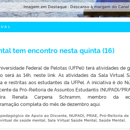
Imagem em Destaque · Descanso à margem do Canal
TUAL
tal tem encontro nesta quinta (16)
iversidade Federal de Pelotas (UFPel) terá atividades de 
ro será às 14h, neste link. As atividades da Sala Virtual 
 e restritas aos estudantes da UFPel. A iniciativa é do N
cente da Pró-Reitoria de Assuntos Estudantis (NUPADI/PRA
eira Renata Carpena Schramm, membro da eq
gramação completa do mês de dezembro aqui.
opedagógico de Apoio ao Discente
,
NUPADI
,
PRAE
,
Pró-Reitoria de
 virtual de saúde mental
,
Sala Virtual Saúde Mental
,
Saúde Mental
.