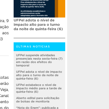
ra, 9
UFPel adota o nível de
impacto alto para o turno
nação
da noite de quinta-feira (6)
e aos
d3
ÚLTIMAS NOTÍCIAS
UFPel suspende atividades
presenciais nesta sexta-feira (7)
em razão dos efeitos do
temporal
UFPel adota o nível de impacto
alto para o turno da noite de
lotas
quinta-feira (6)
serão
UFPel estabelece o nível de
Veja,
impacto médio para a tarde de
quinta-feira (6)
Canal
Aberto edital para solicitação
mento
de bolsas de monitoria
es do
“Nota do Enem”: publicada a