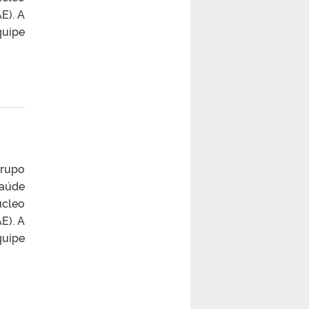
E). A
uipe
grupo
Saúde
úcleo
E). A
uipe