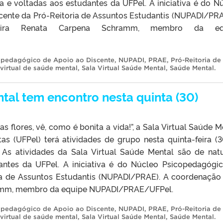
a e voltadas aos estudantes da UFPel. A iniciativa é do N
cente da Pró-Reitoria de Assuntos Estudantis (NUPADI/PRA
eira Renata Carpena Schramm, membro da eq
opedagógico de Apoio ao Discente
,
NUPADI
,
PRAE
,
Pró-Reitoria de
 virtual de saúde mental
,
Sala Virtual Saúde Mental
,
Saúde Mental
.
tal tem encontro nesta quinta (30)
 flores, vê, como é bonita a vida!”, a Sala Virtual Saúde M
as (UFPel) terá atividades de grupo nesta quinta-feira (3
k. As atividades da Sala Virtual Saúde Mental são de nat
antes da UFPel. A iniciativa é do Núcleo Psicopedagógi
ia de Assuntos Estudantis (NUPADI/PRAE). A coordenação
ramm, membro da equipe NUPADI/PRAE/UFPel.
opedagógico de Apoio ao Discente
,
NUPADI
,
PRAE
,
Pró-Reitoria de
 virtual de saúde mental
,
Sala Virtual Saúde Mental
,
Saúde Mental
.