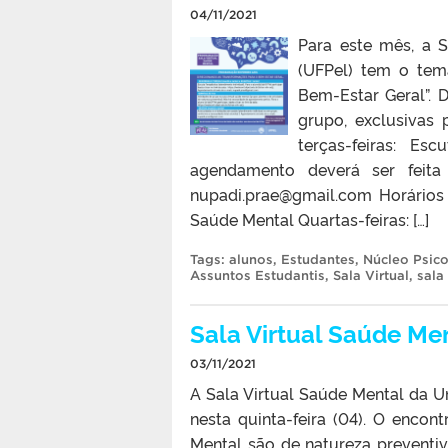
04/11/2021
Para este mês, a S
(UFPel) tem o tem
Bem-Estar Geral”. 
grupo, exclusivas 
terças-feiras: Es
agendamento deverá ser feita 
nupadi.prae@gmail.com Horários 
Saúde Mental Quartas-feiras: […]
Tags:
alunos
,
Estudantes
,
Núcleo Psic
Assuntos Estudantis
,
Sala Virtual
,
sala
Sala Virtual Saúde Men
03/11/2021
A Sala Virtual Saúde Mental da Un
nesta quinta-feira (04). O encont
Mental são de natureza preventiva