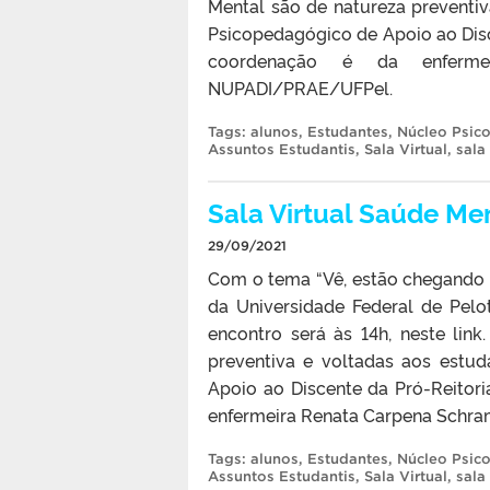
Mental são de natureza preventiv
Psicopedagógico de Apoio ao Dis
coordenação é da enferm
NUPADI/PRAE/UFPel.
Tags:
alunos
,
Estudantes
,
Núcleo Psic
Assuntos Estudantis
,
Sala Virtual
,
sala
Sala Virtual Saúde Men
29/09/2021
Com o tema “Vê, estão chegando as
da Universidade Federal de Pelot
encontro será às 14h, neste lin
preventiva e voltadas aos estud
Apoio ao Discente da Pró-Reitor
enfermeira Renata Carpena Sch
Tags:
alunos
,
Estudantes
,
Núcleo Psic
Assuntos Estudantis
,
Sala Virtual
,
sala