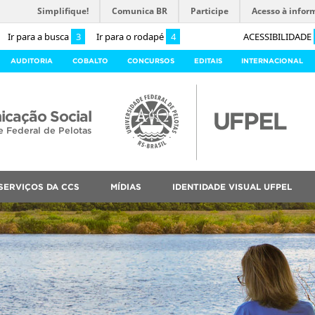
Simplifique!
Comunica BR
Participe
Acesso à infor
Ir para a busca
3
Ir para o rodapé
4
ACESSIBILIDADE
AUDITORIA
COBALTO
CONCURSOS
EDITAIS
INTERNACIONAL
cação Social
e Federal de Pelotas
SERVIÇOS DA CCS
MÍDIAS
IDENTIDADE VISUAL UFPEL