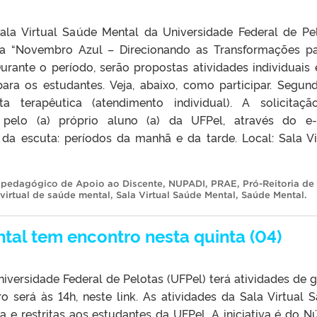
ala Virtual Saúde Mental da Universidade Federal de Pe
a “Novembro Azul – Direcionando as Transformações p
Durante o período, serão propostas atividades individuais
para os estudantes. Veja, abaixo, como participar. Segun
cuta terapêutica (atendimento individual). A solicitaç
pelo (a) próprio aluno (a) da UFPel, através do e-
da escuta: períodos da manhã e da tarde. Local: Sala Vi
opedagógico de Apoio ao Discente
,
NUPADI
,
PRAE
,
Pró-Reitoria de
 virtual de saúde mental
,
Sala Virtual Saúde Mental
,
Saúde Mental
.
tal tem encontro nesta quinta (04)
iversidade Federal de Pelotas (UFPel) terá atividades de 
ro será às 14h, neste link. As atividades da Sala Virtual 
 e restritas aos estudantes da UFPel. A iniciativa é do N