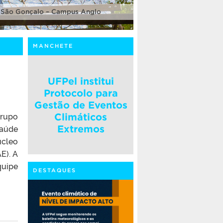
 São Gonçalo – Campus Anglo
MANCHETE
UFPel institui
Protocolo para
Gestão de Eventos
grupo
Climáticos
Saúde
Extremos
úcleo
E). A
uipe
DESTAQUES