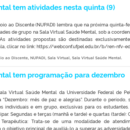
tal tem atividades nesta quinta (9)
io ao Discente (NUPADI) lembra que na próxima quinta-fei
dades de grupo na Sala Virtual Saúde Mental, sob a coorde
As atividades propostas são destinadas exclusivament
la, clicar no link: https://webconf.ufpel.edu.br/b/ren-nfv-e
io ao Discente
,
NUPADI
,
Sala Virtual
,
Sala Virtual Saúde Mental
.
ental tem programação para dezembro
ala Virtual Saúde Mental da Universidade Federal de Pe
 “Dezembro: mês de paz e alegrias”. Durante o período, 
s individuais e em grupo, exclusivas para os estudantes. 
ipar. Segundas e terças (manhã e tarde) e quartas (tarde): 
 Terapêutica: Trata-se de uma modalidade de atendi
 o objetivo principal de auxiliá-lo a superar as adversidad