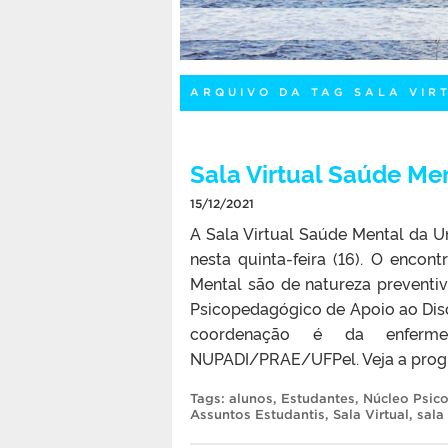
ARQUIVO DA TAG SALA VIR
Sala Virtual Saúde Men
15/12/2021
A Sala Virtual Saúde Mental da Un
nesta quinta-feira (16). O encont
Mental são de natureza preventiva
Psicopedagógico de Apoio ao Dis
coordenação é da enferm
NUPADI/PRAE/UFPel. Veja a pro
Tags:
alunos
,
Estudantes
,
Núcleo Psic
Assuntos Estudantis
,
Sala Virtual
,
sala