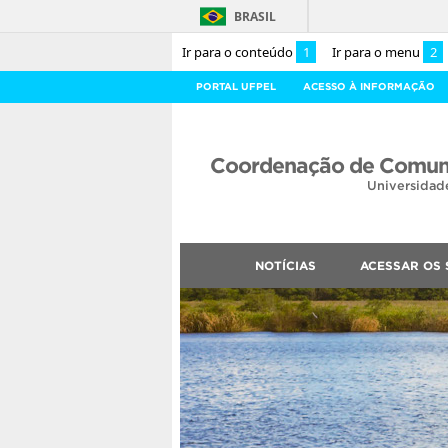
BRASIL
Ir para o conteúdo
1
Ir para o menu
2
PORTAL UFPEL
ACESSO À INFORMAÇÃO
Coordenação de Comuni
Universidad
NOTÍCIAS
ACESSAR OS 