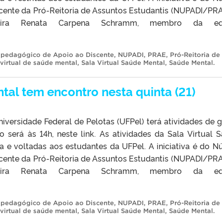
cente da Pró-Reitoria de Assuntos Estudantis (NUPADI/PRA
eira Renata Carpena Schramm, membro da eq
opedagógico de Apoio ao Discente
,
NUPADI
,
PRAE
,
Pró-Reitoria de
 virtual de saúde mental
,
Sala Virtual Saúde Mental
,
Saúde Mental
.
tal tem encontro nesta quinta (21)
iversidade Federal de Pelotas (UFPel) terá atividades de 
ro será às 14h, neste link. As atividades da Sala Virtual 
a e voltadas aos estudantes da UFPel. A iniciativa é do N
cente da Pró-Reitoria de Assuntos Estudantis (NUPADI/PRA
eira Renata Carpena Schramm, membro da eq
opedagógico de Apoio ao Discente
,
NUPADI
,
PRAE
,
Pró-Reitoria de
 virtual de saúde mental
,
Sala Virtual Saúde Mental
,
Saúde Mental
.