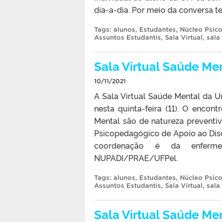
dia-a-dia. Por meio da conversa t
Tags:
alunos
,
Estudantes
,
Núcleo Psic
Assuntos Estudantis
,
Sala Virtual
,
sala
Sala Virtual Saúde Men
10/11/2021
A Sala Virtual Saúde Mental da Un
nesta quinta-feira (11). O encont
Mental são de natureza preventiva
Psicopedagógico de Apoio ao Dis
coordenação é da enferm
NUPADI/PRAE/UFPel.
Tags:
alunos
,
Estudantes
,
Núcleo Psic
Assuntos Estudantis
,
Sala Virtual
,
sala
Sala Virtual Saúde M