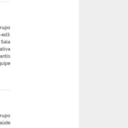
grupo
-ed3.
 Sala
ativa
antis
quipe
grupo
Saúde