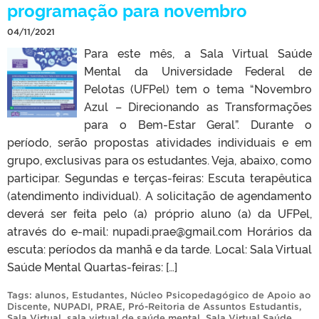
programação para novembro
04/11/2021
Para este mês, a Sala Virtual Saúde
Mental da Universidade Federal de
Pelotas (UFPel) tem o tema “Novembro
Azul – Direcionando as Transformações
para o Bem-Estar Geral”. Durante o
período, serão propostas atividades individuais e em
grupo, exclusivas para os estudantes. Veja, abaixo, como
participar. Segundas e terças-feiras: Escuta terapêutica
(atendimento individual). A solicitação de agendamento
deverá ser feita pelo (a) próprio aluno (a) da UFPel,
através do e-mail: nupadi.prae@gmail.com Horários da
escuta: períodos da manhã e da tarde. Local: Sala Virtual
Saúde Mental Quartas-feiras: […]
Tags:
alunos
,
Estudantes
,
Núcleo Psicopedagógico de Apoio ao
Discente
,
NUPADI
,
PRAE
,
Pró-Reitoria de Assuntos Estudantis
,
Sala Virtual
,
sala virtual de saúde mental
,
Sala Virtual Saúde