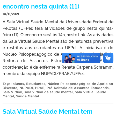
encontro nesta quinta (11)
10/11/2021
A Sala Virtual Saúde Mental da Universidade Federal de
Pelotas (UFPel) terá atividades de grupo nesta quinta-
feira (11). O encontro será às 14h, neste link. As atividades
da Sala Virtual Saúde Mental são de natureza preventiva
e restritas aos estudantes da UFPel. A iniciativa é do
Núcleo Psicopedagógico de Apoio ao Discente da Pró-
Reitoria de Assuntos Estudantis (NUPADI/PRAE). A
coordenação é da enfermeira Renata Carpena Schramm,
membro da equipe NUPADI/PRAE/UFPel.
Tags:
alunos
,
Estudantes
,
Núcleo Psicopedagógico de Apoio ao
Discente
,
NUPADI
,
PRAE
,
Pró-Reitoria de Assuntos Estudantis
,
Sala Virtual
,
sala virtual de saúde mental
,
Sala Virtual Saúde
Mental
,
Saúde Mental
.
Sala Virtual Saúde Mental tem