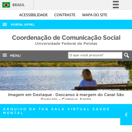
BRASIL
Simplifique!
ACESSIBILIDADE
CONTRASTE
MAPA DO SITE
Comunica BR
PORTAL UFPEL
Participe
ACESSO À INFORMAÇÃO
Coordenação de Comunicação Social
Acesso à informação
Universidade Federal de Pelotas
AUDITORIA
Legislação
COBALTO
MENU
Canais
CONCURSOS
EDITAIS
INTERNACIONAL
Imagem em Destaque · Descanso à margem do Canal São
OUVIDORIA
Gonçalo – Campus Anglo
PORTARIAS
ARQUIVO DA TAG SALA VIRTUAL SAÚDE
MENTAL
TELEFONES