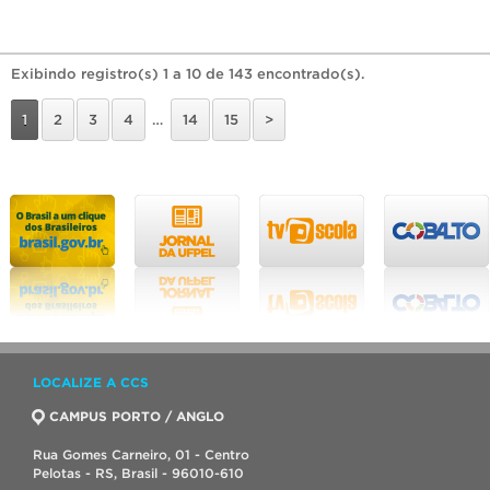
Exibindo registro(s) 1 a 10 de 143 encontrado(s).
1
2
3
4
…
14
15
>
LOCALIZE A CCS
CAMPUS PORTO / ANGLO
Rua Gomes Carneiro, 01 - Centro
Pelotas - RS, Brasil - 96010-610