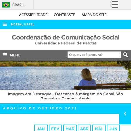
BRASIL
Simplifique!
ACESSIBILIDADE
CONTRASTE
MAPA DO SITE
Comunica BR
PORTAL UFPEL
Participe
ACESSO À INFORMAÇÃO
Coordenação de Comunicação Social
Acesso à informação
Universidade Federal de Pelotas
AUDITORIA
Legislação
COBALTO
MENU
Canais
CONCURSOS
EDITAIS
INTERNACIONAL
Imagem em Destaque · Descanso à margem do Canal São
OUVIDORIA
Gonçalo – Campus Anglo
PORTARIAS
ARQUIVO DE OUTUBRO 2021
TELEFONES
JAN
FEV
MAR
ABR
MAI
JUN