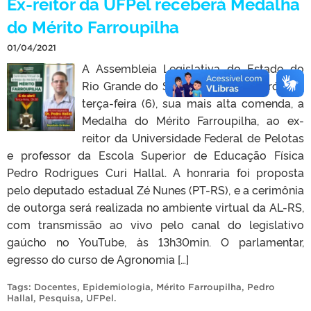
Ex-reitor da UFPel receberá Medalha
do Mérito Farroupilha
01/04/2021
A Assembleia Legislativa do Estado do
Rio Grande do Sul concederá, na próxima
terça-feira (6), sua mais alta comenda, a
Medalha do Mérito Farroupilha, ao ex-
reitor da Universidade Federal de Pelotas
e professor da Escola Superior de Educação Física
Pedro Rodrigues Curi Hallal. A honraria foi proposta
pelo deputado estadual Zé Nunes (PT-RS), e a cerimônia
de outorga será realizada no ambiente virtual da AL-RS,
com transmissão ao vivo pelo canal do legislativo
gaúcho no YouTube, às 13h30min. O parlamentar,
egresso do curso de Agronomia […]
Tags:
Docentes
,
Epidemiologia
,
Mérito Farroupilha
,
Pedro
Hallal
,
Pesquisa
,
UFPel
.