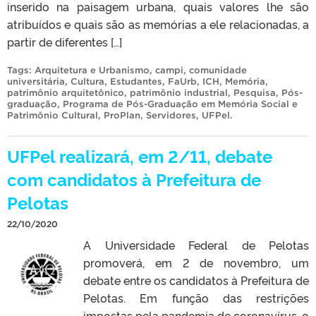
inserido na paisagem urbana, quais valores lhe são
atribuídos e quais são as memórias a ele relacionadas, a
partir de diferentes […]
Tags:
Arquitetura e Urbanismo
,
campi
,
comunidade
universitária
,
Cultura
,
Estudantes
,
FaUrb
,
ICH
,
Memória
,
patrimônio arquitetônico
,
patrimônio industrial
,
Pesquisa
,
Pós-
graduação
,
Programa de Pós-Graduação em Memória Social e
Patrimônio Cultural
,
ProPlan
,
Servidores
,
UFPel
.
UFPel realizará, em 2/11, debate
com candidatos à Prefeitura de
Pelotas
22/10/2020
A Universidade Federal de Pelotas
promoverá, em 2 de novembro, um
debate entre os candidatos à Prefeitura de
Pelotas. Em função das restrições
impostas pela pandemia de coronavírus, o