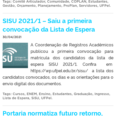
Tags:
Comitê Articulador
,
Comunidade
,
COPLAN
,
Estudantes
,
Gestão
,
Orçamento
,
Planejamento
,
ProPlan
,
Servidores
,
UFPel
.
SISU 2021/1 – Saiu a primeira
convocação da Lista de Espera
30/04/2021
A Coordenação de Registros Acadêmicos
publicou a primeira convocação para
matrícula dos candidatos da lista de
espera SISU 2021/1. Confira em
https://wp.ufpel.edu.br/sisu/ a lista dos
candidatos convocados, os dias e as orientações para o
envio digital dos documentos.
Tags:
Cursos
,
ENEM
,
Ensino
,
Estudantes
,
Graduação
,
Ingresso
,
Lista de Espera
,
SiSU
,
UFPel
.
Portaria normatiza futuro retorno,