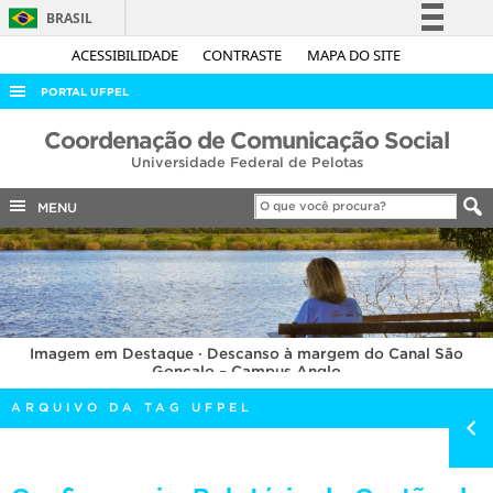
BRASIL
Simplifique!
ACESSIBILIDADE
CONTRASTE
MAPA DO SITE
Comunica BR
PORTAL UFPEL
Participe
ACESSO À INFORMAÇÃO
Coordenação de Comunicação Social
Acesso à informação
Universidade Federal de Pelotas
AUDITORIA
Legislação
COBALTO
MENU
Canais
CONCURSOS
EDITAIS
INTERNACIONAL
Imagem em Destaque · Descanso à margem do Canal São
OUVIDORIA
Gonçalo – Campus Anglo
PORTARIAS
ARQUIVO DA TAG UFPEL
TELEFONES