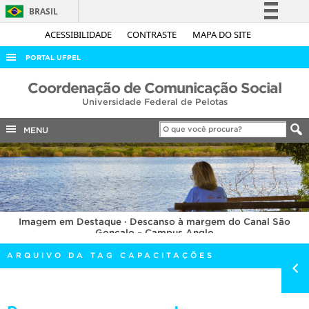
BRASIL
Simplifique!
ACESSIBILIDADE
CONTRASTE
MAPA DO SITE
Comunica BR
PORTAL UFPEL
Participe
ACESSO À INFORMAÇÃO
Coordenação de Comunicação Social
Acesso à informação
Universidade Federal de Pelotas
AUDITORIA
Legislação
COBALTO
MENU
Canais
CONCURSOS
EDITAIS
INTERNACIONAL
Imagem em Destaque · Descanso à margem do Canal São
OUVIDORIA
Gonçalo – Campus Anglo
PORTARIAS
ARQUIVO DA TAG CAPACITAÇÕES
TELEFONES