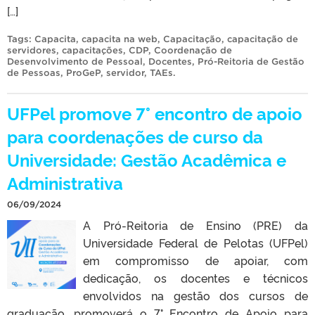
[…]
Tags:
Capacita
,
capacita na web
,
Capacitação
,
capacitação de
servidores
,
capacitações
,
CDP
,
Coordenação de
Desenvolvimento de Pessoal
,
Docentes
,
Pró-Reitoria de Gestão
de Pessoas
,
ProGeP
,
servidor
,
TAEs
.
UFPel promove 7° encontro de apoio
para coordenações de curso da
Universidade: Gestão Acadêmica e
Administrativa
06/09/2024
A Pró-Reitoria de Ensino (PRE) da
Universidade Federal de Pelotas (UFPel)
em compromisso de apoiar, com
dedicação, os docentes e técnicos
envolvidos na gestão dos cursos de
graduação, promoverá o 7° Encontro de Apoio para