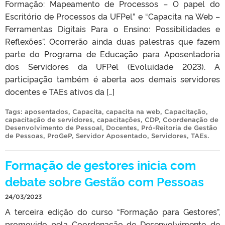
Formação: Mapeamento de Processos – O papel do
Escritório de Processos da UFPel” e “Capacita na Web –
Ferramentas Digitais Para o Ensino: Possibilidades e
Reflexões”. Ocorrerão ainda duas palestras que fazem
parte do Programa de Educação para Aposentadoria
dos Servidores da UFPel (Evoluidade 2023). A
participação também é aberta aos demais servidores
docentes e TAEs ativos da […]
Tags:
aposentados
,
Capacita
,
capacita na web
,
Capacitação
,
capacitação de servidores
,
capacitações
,
CDP
,
Coordenação de
Desenvolvimento de Pessoal
,
Docentes
,
Pró-Reitoria de Gestão
de Pessoas
,
ProGeP
,
Servidor Aposentado
,
Servidores
,
TAEs
.
Formação de gestores inicia com
debate sobre Gestão com Pessoas
24/03/2023
A terceira edição do curso “Formação para Gestores”,
promovido pela Coordenação de Desenvolvimento de