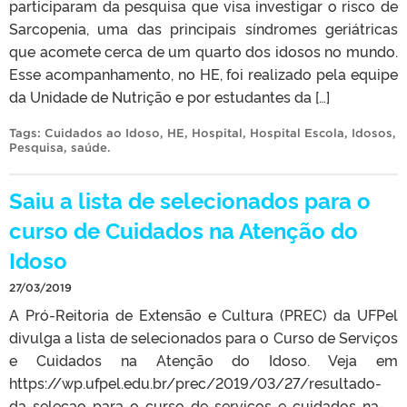
participaram da pesquisa que visa investigar o risco de
Sarcopenia, uma das principais síndromes geriátricas
que acomete cerca de um quarto dos idosos no mundo.
Esse acompanhamento, no HE, foi realizado pela equipe
da Unidade de Nutrição e por estudantes da […]
Tags:
Cuidados ao Idoso
,
HE
,
Hospital
,
Hospital Escola
,
Idosos
,
Pesquisa
,
saúde
.
Saiu a lista de selecionados para o
curso de Cuidados na Atenção do
Idoso
27/03/2019
A Pró-Reitoria de Extensão e Cultura (PREC) da UFPel
divulga a lista de selecionados para o Curso de Serviços
e Cuidados na Atenção do Idoso. Veja em
https://wp.ufpel.edu.br/prec/2019/03/27/resultado-
da-selecao-para-o-curso-de-servicos-e-cuidados-na-