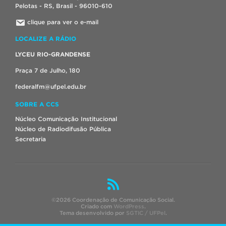
Pelotas - RS, Brasil - 96010-610
clique para ver o e-mail
LOCALIZE A RÁDIO
LYCEU RIO-GRANDENSE
Praça 7 de Julho, 180
federalfm@ufpel.edu.br
SOBRE A CCS
Núcleo Comunicação Institucional
Núcleo de Radiodifusão Pública
Secretaria
©2026 Coordenação de Comunicação Social.
Criado com
WordPress
.
Tema desenvolvido por
SGTIC / UFPel
.