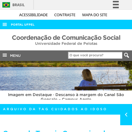
BRASIL
Simplifique!
ACESSIBILIDADE
CONTRASTE
MAPA DO SITE
Comunica BR
PORTAL UFPEL
Participe
ACESSO À INFORMAÇÃO
Coordenação de Comunicação Social
Acesso à informação
Universidade Federal de Pelotas
AUDITORIA
Legislação
COBALTO
MENU
Canais
CONCURSOS
EDITAIS
INTERNACIONAL
Imagem em Destaque · Descanso à margem do Canal São
OUVIDORIA
Gonçalo – Campus Anglo
PORTARIAS
ARQUIVO DA TAG CUIDADOS AO IDOSO
TELEFONES