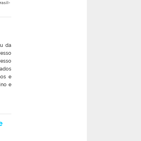
asil-
iu da
resso
resso
zados
nos e
ino e
e