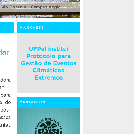
 São Gonçalo – Campus Anglo
MANCHETE
UFPel institui
dar
Protocolo para
Gestão de Eventos
Climáticos
Extremos
adora
tal –
 para
vo de
DESTAQUES
 pós-
esses
ntal.