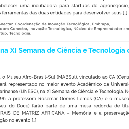
abelecer uma incubadora para startups do agronegócio
s ferramentas das duas entidades para desenvolver seus […]
nectar
,
Coordenação de Inovação Tecnológica
,
Embrapa
,
dora Conectar
,
Inovação Tecnológica
,
Núcleo de Empreendedorism
rtup
,
Tecnologia
.
 na XI Semana de Ciência e Tecnologia 
 o Museu Afro-Brasil-Sul (MABSul), vinculado ao CA (Cent
tará representado no maior evento Acadêmico da Univers
arinense (UNESC), na XI Semana de Ciência e Tecnologia. N
19h, a professora Rosemar Gomes Lemos (CA) e o muse
eu do Doce) farão parte de uma mesa redonda de tít
AIS DE MATRIZ AFRICANA – Memória e a preservaçã
ição no evento […]