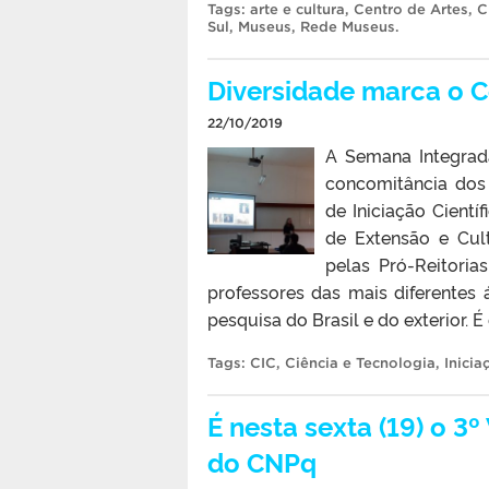
Tags:
arte e cultura
,
Centro de Artes
,
C
Sul
,
Museus
,
Rede Museus
.
Diversidade marca o Co
22/10/2019
A Semana Integrada
concomitância dos
de Iniciação Cient
de Extensão e Cul
pelas Pró-Reitori
professores das mais diferentes
pesquisa do Brasil e do exterior. É 
Tags:
CIC
,
Ciência e Tecnologia
,
Inicia
É nesta sexta (19) o 3
do CNPq​