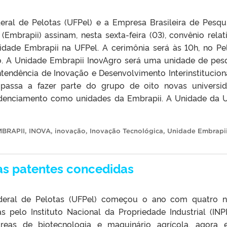
eral de Pelotas (UFPel) e a Empresa Brasileira de Pesqu
 (Embrapii) assinam, nesta sexta-feira (03), convênio relat
dade Embrapii na UFPel. A cerimônia será às 10h, no Pe
o. A Unidade Embrapii InovAgro será uma unidade de pes
ntendência de Inovação e Desenvolvimento Interinstitucion
 passa a fazer parte do grupo de oito novas universi
redenciamento como unidades da Embrapii. A Unidade da 
MBRAPII
,
INOVA
,
inovação
,
Inovação Tecnológica
,
Unidade Embrapi
as patentes concedidas
deral de Pelotas (UFPel) começou o ano com quatro 
s pelo Instituto Nacional da Propriedade Industrial (INPI
áreas de biotecnologia e maquinário agrícola, agora 