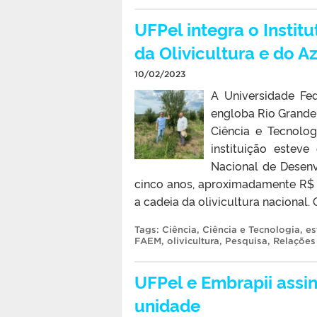
UFPel integra o Instit
da Olivicultura e do Az
10/02/2023
A Universidade Fe
engloba Rio Grande 
Ciência e Tecnolog
instituição estev
Nacional de Desenv
cinco anos, aproximadamente R$ 
a cadeia da olivicultura nacional. 
Tags:
Ciência
,
Ciência e Tecnologia
,
es
FAEM
,
olivicultura
,
Pesquisa
,
Relações 
UFPel e Embrapii assi
unidade