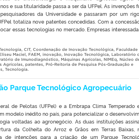
nos e sua titularidade passa a ser da UFPel. As invenções 
 pesquisadores da Universidade e passaram por um rig
 UFPel totaliza nove patentes concedidas. Com a concessã
olocar essas tecnologias no mercado. Empresas interessad
Tecnologia
,
CIT
,
Coordenação de Inovação Tecnológica
,
Faculdade
liseu Maciel
,
FAEM
,
inovação
,
Inovação Tecnológica
,
Laboratório 
ratório de Imunodiagnóstico
,
Máquinas Agrícolas
,
NIMEq
,
Núcleo d
 Agrícolas
,
patentes
,
Pró-Reitoria de Pesquisa Pós-Graduação e
es
,
Tecnologia
.
rão Parque Tecnológico Agropecuário
deral de Pelotas (UFPel) e a Embrapa Clima Temperado 
m modelo inédito no país, para potencializar o desenvolvi
logia voltadas ao agronegócio. As duas instituições assin
rtura da Colheita do Arroz e Grãos em Terras Baixas, 
a de intenções para a criação de um Parque Tecnoló