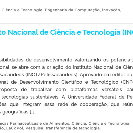
,
Ciência e Tecnologia
,
Engenharia da Computação
,
inovação
,
uto Nacional de Ciência e Tecnologia (IN
bilidades de desenvolvimento valorizando os potenciai
ional se abre com a criação do Instituto Nacional de Ciên
ssacarídeos (INCT/Polissacarídeos). Aprovado em edital pú
nal de Desenvolvimento Científico e Tecnológico (CNP
oposta de trabalhar com plataformas versáteis pa
tecnologias sustentáveis. A Universidade Federal de Pe
ções que integram essa rede de cooperação, que reú
 geográficas […]
micas Farmacêuticas e de Alimentos
,
Ciência
,
Ciência e Tecnologia
,
io
,
LaCoPol
,
Pesquisa
,
transferência de tecnologia
.