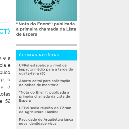
“Nota do Enem”: publicada
CT)
a primeira chamada da Lista
de Espera
ÚLTIMAS NOTÍCIAS
s e a
cia e
UFPel estabelece o nível de
impacto médio para a tarde de
blico
quinta-feira (6)
q), o
Aberto edital para solicitação
de bolsas de monitoria
ra o
lotas
“Nota do Enem”: publicada a
primeira chamada da Lista de
ne 52
Espera
UFPel sedia reunião do Fórum
da Agricultura Familiar
Faculdade de Arquitetura lança
nova identidade visual