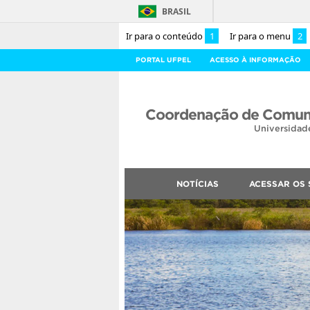
BRASIL
Ir para o conteúdo
1
Ir para o menu
2
PORTAL UFPEL
ACESSO À INFORMAÇÃO
Coordenação de Comuni
Universidad
NOTÍCIAS
ACESSAR OS 