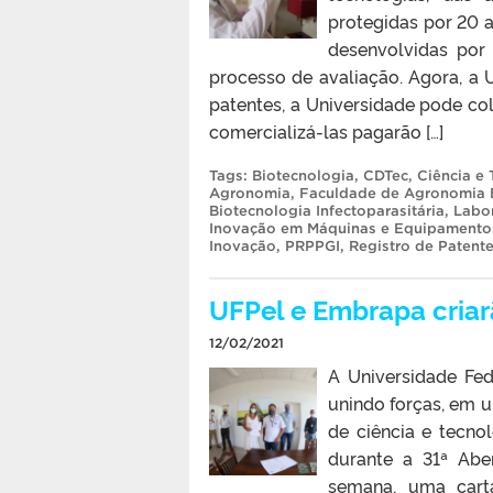
protegidas por 20 a
desenvolvidas por
processo de avaliação. Agora, a
patentes, a Universidade pode c
comercializá-las pagarão […]
Tags:
Biotecnologia
,
CDTec
,
Ciência e 
Agronomia
,
Faculdade de Agronomia E
Biotecnologia Infectoparasitária
,
Labo
Inovação em Máquinas e Equipamentos
Inovação
,
PRPPGI
,
Registro de Patent
UFPel e Embrapa cria
12/02/2021
A Universidade Fe
unindo forças, em u
de ciência e tecno
durante a 31ª Abe
semana, uma cart