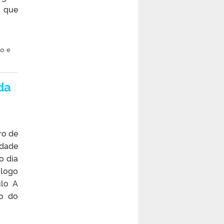
, que
o e
da
ro de
idade
o dia
ólogo
ulo A
o do