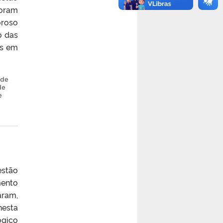
foram
oroso
o das
as em
 de
de
e
estão
mento
aram,
nesta
gico