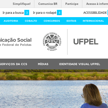
Simplifique!
Comunica BR
Participe
Acesso à infor
Ir para a busca
3
Ir para o rodapé
4
ACESSIBILIDADE
AUDITORIA
COBALTO
CONCURSOS
EDITAIS
INTERNACIONAL
cação Social
e Federal de Pelotas
SERVIÇOS DA CCS
MÍDIAS
IDENTIDADE VISUAL UFPEL