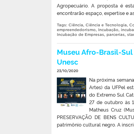
Agropecuário. A proposta é est
encontrarão espaço, expertise e a
Tags:
Ciência
,
Ciência e Tecnologia
,
Co
empreendedorismo
,
Incubação
,
incuba
Incubação de Empresas
,
parcerias
,
sta
Museu Afro-Brasil-Sul
Unesc
23/10/2020
Na próxima semana,
Artes) da UFPel es
do Extremo Sul Cat
27 de outubro às 
Matheus Cruz (Mus
PRESERVAÇÃO DE BENS CULTUR
patrimônio cultural negro. A inscr