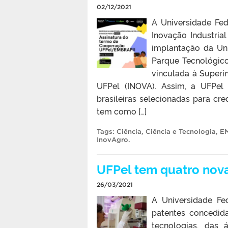
02/12/2021
A Universidade Fed
Inovação Industrial
implantação da Uni
Parque Tecnológic
vinculada à Superi
UFPel (INOVA). Assim, a UFPel
brasileiras selecionadas para c
tem como […]
Tags:
Ciência
,
Ciência e Tecnologia
,
E
InovAgro
.
UFPel tem quatro nov
26/03/2021
A Universidade Fe
patentes concedida
tecnologias, das 