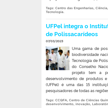
Tags:
Centro das Engenharias
,
Ciência
Tecnologia
.
UFPel integra o Instit
de Polissacarídeos
07/03/2023
Uma gama de possi
biodiversidade nac
Tecnologia de Poli
do Conselho Nacio
projeto tem a pr
desenvolvimento de produtos e 
(UFPel) é uma das 15 institui
pesquisadores de todas as regiões
Tags:
CCQFA
,
Centro de Ciências Quí
desenvolvimento
,
inovação
,
Laboratór