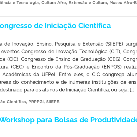
iência e Tecnologia
,
Cultura Afro
,
Extensão e Cultura
,
Museu Afro-Br
ngresso de Iniciação Científica
 de Inovação, Ensino, Pesquisa e Extensão (SIIEPE) surg
 eventos Congresso de Inovação Tecnológica (CIT), Cong
ífica (CIC), Congresso de Ensino de Graduação (CEG), Cong
tura (CEC) e Encontro da Pós-Graduação (ENPOS) reali
as Acadêmicas da UFPel. Entre eles, o CIC congrega alu
 áreas do conhecimento e de inúmeras instituições de ens
destinado para os alunos de Iniciação Científica, ou seja, […]
ção Científica
,
PRPPGI
,
SIIEPE
.
º Workshop para Bolsas de Produtividad