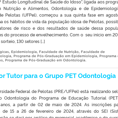
 Estudo Longitudinal de Saúde do Idoso”, ligada aos prog
 Nutrição e Alimentos, Odontologia e de Epidemiolog
 de Pelotas (UFPel), começou a sua quinta fase em agos
 os hábitos de vida da população idosa de Pelotas, possib
tores de risco e dos resultados de saúde dessa popul
es do processo de envelhecimento. Com o seu início em 20
sorteio, 130 setores […]
gicas
,
Epidemiologia
,
Faculdade de Nutrição
,
Faculdade de
ologia
,
Programa de Pós-Graduação em Epidemiologia
,
Programa 
os
,
Programa de Pós-Graduação em Odontologia
.
or Tutor para o Grupo PET Odontologia
rsidade Federal de Pelotas (PRE/UFPel) está realizando se
po Odontologia do Programa de Educação Tutorial (PET
 anos, a partir de 02 de maio de 2024. As inscrições p
s de 15 a 26 de fevereiro de 2024, através do SEI (Si
leção se dará por análise de memorial acadêmico e do curr