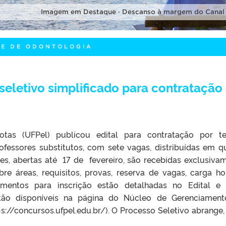
Imagem em Destaque · Descanso à margem do Canal
DE DE ODONTOLOGIA
seletivo simplificado para contratação
otas (UFPel) publicou edital para contratação por 
ofessores substitutos, com sete vagas, distribuídas em q
es, abertas até 17 de fevereiro, são recebidas exclusiva
re áreas, requisitos, provas, reserva de vagas, carga hor
mentos para inscrição estão detalhadas no Edital e
stão disponíveis na página do Núcleo de Gerenciamen
://concursos.ufpel.edu.br/). O Processo Seletivo abrange,