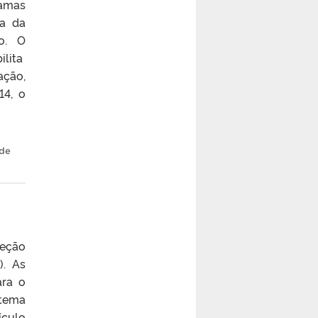
ramas
ia da
to. O
ilita
ação,
14, o
de
leção
). As
ara o
stema
ículo