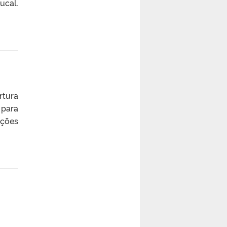
ucal.
rtura
 para
ações