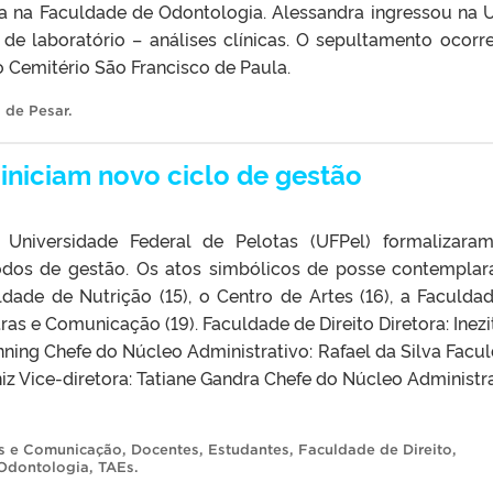
da na Faculdade de Odontologia. Alessandra ingressou na 
e laboratório – análises clínicas. O sepultamento ocorr
o Cemitério São Francisco de Paula.
 de Pesar
.
niciam novo ciclo de gestão
Universidade Federal de Pelotas (UFPel) formalizar
íodos de gestão. Os atos simbólicos de posse contempla
ldade de Nutrição (15), o Centro de Artes (16), a Faculda
ras e Comunicação (19). Faculdade de Direito Diretora: Inezi
nning Chefe do Núcleo Administrativo: Rafael da Silva Facu
iz Vice-diretora: Tatiane Gandra Chefe do Núcleo Administra
as e Comunicação
,
Docentes
,
Estudantes
,
Faculdade de Direito
,
Odontologia
,
TAEs
.