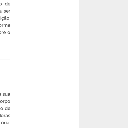
ão de
a ser
ição.
forme
bre o
e sua
corpo
to de
doras
ória,