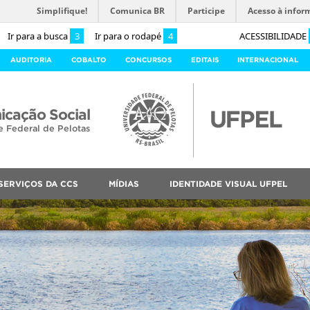
Simplifique!
Comunica BR
Participe
Acesso à infor
Ir para a busca
3
Ir para o rodapé
4
ACESSIBILIDADE
AUDITORIA
COBALTO
CONCURSOS
EDITAIS
INTERNACIONAL
cação Social
e Federal de Pelotas
SERVIÇOS DA CCS
MÍDIAS
IDENTIDADE VISUAL UFPEL