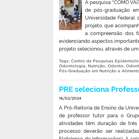
A pesquisa “COMO VAI?
de pós-graduação em
Universidade Federal
projeto, que acompanha
a compreensão dos fa
evidenciando aspectos important
projeto selecionou, através de um 
Tags:
Centro de Pesquisas Epidemioló
Odontologia
,
Nutrição
,
Odonto
,
Odont
Pós-Graduação em Nutrição e Aliment
PRE seleciona Profess
16/02/2024
A Pró-Reitoria de Ensino da Unive
de professor tutor para o Gru
atividades têm duração de três
processo deverão ser realizada
Eletrônico de Informações). A se