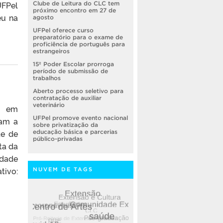
UFPel
Clube de Leitura do CLC tem
próximo encontro em 27 de
eu na
agosto
UFPel oferece curso
preparatório para o exame de
proficiência de português para
estrangeiros
15º Poder Escolar prorroga
período de submissão de
trabalhos
Aberto processo seletivo para
contratação de auxiliar
veterinário
am em
UFPel promove evento nacional
ram a
sobre privatização da
de de
educação básica e parcerias
público-privadas
ta da
ldade
tivo:
NUVEM DE TAGS