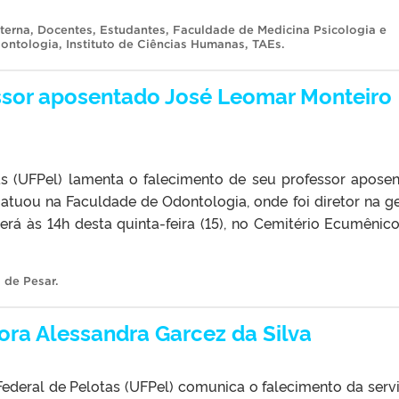
terna
,
Docentes
,
Estudantes
,
Faculdade de Medicina Psicologia e
ontologia
,
Instituto de Ciências Humanas
,
TAEs
.
ssor aposentado José Leomar Monteiro
as (UFPel) lamenta o falecimento de seu professor apose
atuou na Faculdade de Odontologia, onde foi diretor na g
rá às 14h desta quinta-feira (15), no Cemitério Ecumênic
 de Pesar
.
ora Alessandra Garcez da Silva
ederal de Pelotas (UFPel) comunica o falecimento da serv