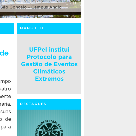
 São Gonçalo – Campus Anglo
MANCHETE
UFPel institui
 de
Protocolo para
Gestão de Eventos
Climáticos
Extremos
tempo
uatro
mente
ária,
DESTAQUES
 suas
to de
 para