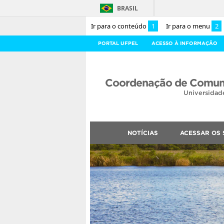
BRASIL
Ir para o conteúdo
1
Ir para o menu
2
PORTAL UFPEL
ACESSO À INFORMAÇÃO
Coordenação de Comuni
Universidad
NOTÍCIAS
ACESSAR OS 