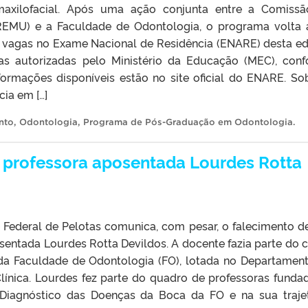
maxilofacial. Após uma ação conjunta entre a Comiss
OREMU) e a Faculdade de Odontologia, o programa volta 
s vagas no Exame Nacional de Residência (ENARE) desta ed
gas autorizadas pelo Ministério da Educação (MEC), con
ormações disponíveis estão no site oficial do ENARE. So
ia em […]
nto
,
Odontologia
,
Programa de Pós-Graduação em Odontologia
.
 professora aposentada Lourdes Rotta
 Federal de Pelotas comunica, com pesar, o falecimento d
sentada Lourdes Rotta Devildos. A docente fazia parte do 
da Faculdade de Odontologia (FO), lotada no Departamen
línica. Lourdes fez parte do quadro de professoras funda
Diagnóstico das Doenças da Boca da FO e na sua trajet