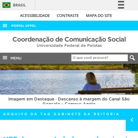
BRASIL
Simplifique!
ACESSIBILIDADE
CONTRASTE
MAPA DO SITE
Comunica BR
PORTAL UFPEL
Participe
ACESSO À INFORMAÇÃO
Coordenação de Comunicação Social
Acesso à informação
Universidade Federal de Pelotas
AUDITORIA
Legislação
COBALTO
MENU
Canais
CONCURSOS
EDITAIS
INTERNACIONAL
Imagem em Destaque · Descanso à margem do Canal São
OUVIDORIA
Gonçalo – Campus Anglo
PORTARIAS
ARQUIVO DA TAG GABINETE DA REITORIA
TELEFONES