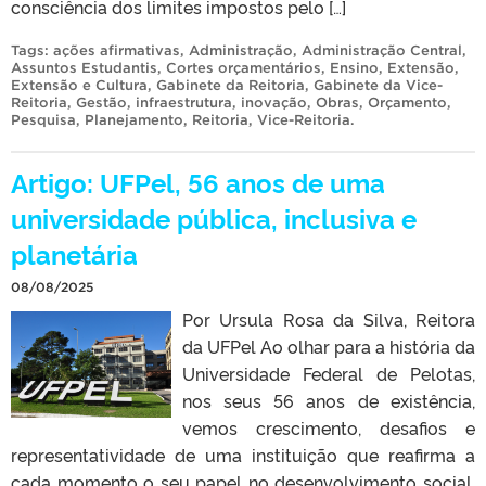
consciência dos limites impostos pelo […]
Tags:
ações afirmativas
,
Administração
,
Administração Central
,
Assuntos Estudantis
,
Cortes orçamentários
,
Ensino
,
Extensão
,
Extensão e Cultura
,
Gabinete da Reitoria
,
Gabinete da Vice-
Reitoria
,
Gestão
,
infraestrutura
,
inovação
,
Obras
,
Orçamento
,
Pesquisa
,
Planejamento
,
Reitoria
,
Vice-Reitoria
.
Artigo: UFPel, 56 anos de uma
universidade pública, inclusiva e
planetária
08/08/2025
Por Ursula Rosa da Silva, Reitora
da UFPel Ao olhar para a história da
Universidade Federal de Pelotas,
nos seus 56 anos de existência,
vemos crescimento, desafios e
representatividade de uma instituição que reafirma a
cada momento o seu papel no desenvolvimento social,