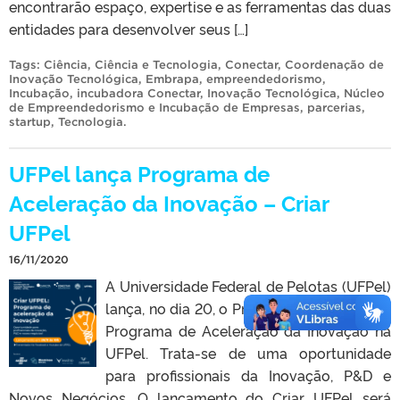
encontrarão espaço, expertise e as ferramentas das duas
entidades para desenvolver seus […]
Tags:
Ciência
,
Ciência e Tecnologia
,
Conectar
,
Coordenação de
Inovação Tecnológica
,
Embrapa
,
empreendedorismo
,
Incubação
,
incubadora Conectar
,
Inovação Tecnológica
,
Núcleo
de Empreendedorismo e Incubação de Empresas
,
parcerias
,
startup
,
Tecnologia
.
UFPel lança Programa de
Aceleração da Inovação – Criar
UFPel
16/11/2020
A Universidade Federal de Pelotas (UFPel)
lança, no dia 20, o Programa Criar UFPel –
Programa de Aceleração da Inovação na
UFPel. Trata-se de uma oportunidade
para profissionais da Inovação, P&D e
Novos Negócios. O lançamento do Criar UFPel será