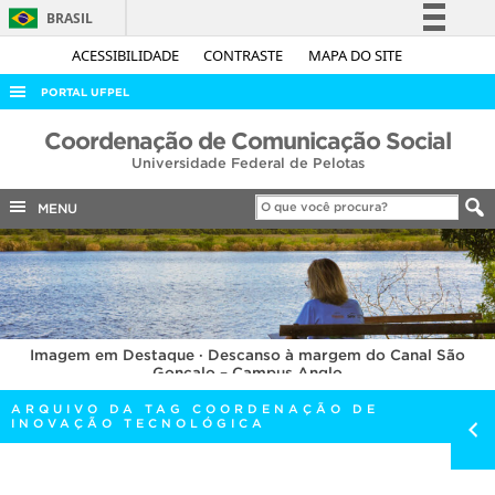
BRASIL
Simplifique!
ACESSIBILIDADE
CONTRASTE
MAPA DO SITE
Comunica BR
PORTAL UFPEL
Participe
ACESSO À INFORMAÇÃO
Coordenação de Comunicação Social
Acesso à informação
Universidade Federal de Pelotas
AUDITORIA
Legislação
COBALTO
MENU
Canais
CONCURSOS
EDITAIS
INTERNACIONAL
Imagem em Destaque · Descanso à margem do Canal São
OUVIDORIA
Gonçalo – Campus Anglo
PORTARIAS
ARQUIVO DA TAG COORDENAÇÃO DE
INOVAÇÃO TECNOLÓGICA
TELEFONES