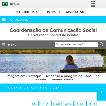
BRASIL
Simplifique!
ACESSIBILIDADE
CONTRASTE
MAPA DO SITE
Comunica BR
PORTAL UFPEL
Participe
ACESSO À INFORMAÇÃO
Coordenação de Comunicação Social
Acesso à informação
Universidade Federal de Pelotas
AUDITORIA
Legislação
COBALTO
MENU
Canais
CONCURSOS
EDITAIS
INTERNACIONAL
Imagem em Destaque · Descanso à margem do Canal São
OUVIDORIA
Gonçalo – Campus Anglo
PORTARIAS
ARQUIVO DE AGOSTO 2024
TELEFONES
JAN
FEV
MAR
ABR
MAI
JUN