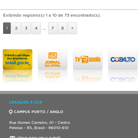
Exibindo registro(s) 1 a 10 de 73 encontrado(s).
1
2
3
4
…
7
8
>
LOCALIZE A CCS
CAMPUS PORTO / ANGLO
Rua Gomes Carneiro, 01 - Centro
Pelotas - RS, Brasil - 96010-610
clique para ver o e-mail