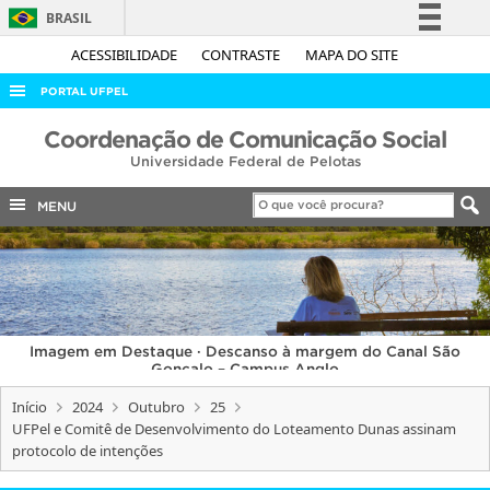
BRASIL
Simplifique!
ACESSIBILIDADE
CONTRASTE
MAPA DO SITE
Comunica BR
PORTAL UFPEL
Participe
ACESSO À INFORMAÇÃO
Coordenação de Comunicação Social
Acesso à informação
Universidade Federal de Pelotas
AUDITORIA
Legislação
COBALTO
MENU
Canais
CONCURSOS
EDITAIS
INTERNACIONAL
Imagem em Destaque · Descanso à margem do Canal São
OUVIDORIA
Gonçalo – Campus Anglo
PORTARIAS
Início
2024
Outubro
25
UFPel e Comitê de Desenvolvimento do Loteamento Dunas assinam
TELEFONES
protocolo de intenções