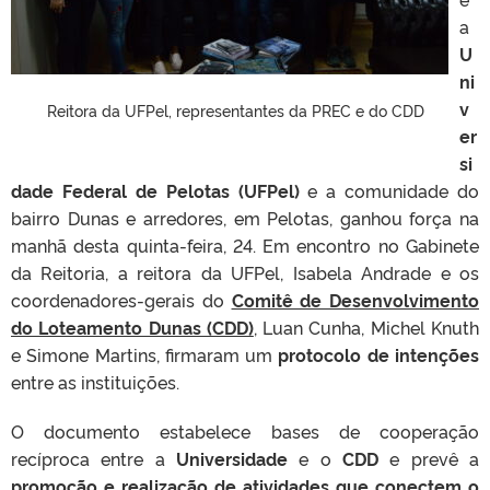
a
U
ni
v
Reitora da UFPel, representantes da PREC e do CDD
er
si
dade Federal de Pelotas (UFPel)
e a comunidade do
bairro Dunas e arredores, em Pelotas, ganhou força na
manhã desta quinta-feira, 24. Em encontro no Gabinete
da Reitoria, a reitora da UFPel, Isabela Andrade e os
coordenadores-gerais do
Comitê de Desenvolvimento
do Loteamento Dunas (CDD)
, Luan Cunha, Michel Knuth
e Simone Martins, firmaram um
protocolo de intenções
entre as instituições.
O documento estabelece bases de cooperação
recíproca entre a
Universidade
e o
CDD
e prevê a
promoção e realização de atividades que conectem o