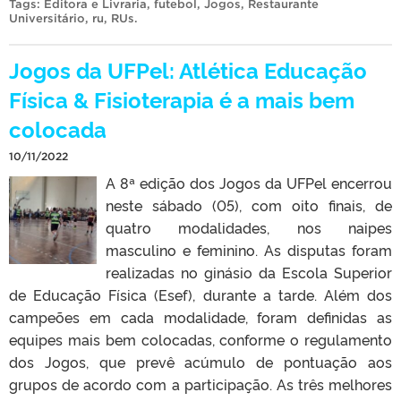
Tags:
Editora e Livraria
,
futebol
,
Jogos
,
Restaurante
Universitário
,
ru
,
RUs
.
Jogos da UFPel: Atlética Educação
Física & Fisioterapia é a mais bem
colocada
10/11/2022
A 8ª edição dos Jogos da UFPel encerrou
neste sábado (05), com oito finais, de
quatro modalidades, nos naipes
masculino e feminino. As disputas foram
realizadas no ginásio da Escola Superior
de Educação Física (Esef), durante a tarde. Além dos
campeões em cada modalidade, foram definidas as
equipes mais bem colocadas, conforme o regulamento
dos Jogos, que prevê acúmulo de pontuação aos
grupos de acordo com a participação. As três melhores