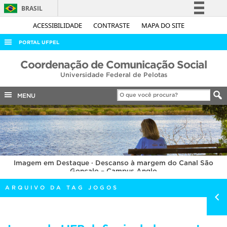
BRASIL
Simplifique!
ACESSIBILIDADE
CONTRASTE
MAPA DO SITE
Comunica BR
PORTAL UFPEL
Participe
ACESSO À INFORMAÇÃO
Coordenação de Comunicação Social
Acesso à informação
Universidade Federal de Pelotas
AUDITORIA
Legislação
COBALTO
MENU
Canais
CONCURSOS
EDITAIS
INTERNACIONAL
Imagem em Destaque · Descanso à margem do Canal São
OUVIDORIA
Gonçalo – Campus Anglo
PORTARIAS
ARQUIVO DA TAG JOGOS
TELEFONES