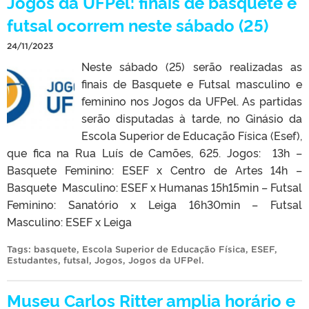
Jogos da UFPel: finais de basquete e
futsal ocorrem neste sábado (25)
24/11/2023
Neste sábado (25) serão realizadas as
finais de Basquete e Futsal masculino e
feminino nos Jogos da UFPel. As partidas
serão disputadas à tarde, no Ginásio da
Escola Superior de Educação Física (Esef),
que fica na Rua Luís de Camões, 625. Jogos: 13h –
Basquete Feminino: ESEF x Centro de Artes 14h –
Basquete Masculino: ESEF x Humanas 15h15min – Futsal
Feminino: Sanatório x Leiga 16h30min – Futsal
Masculino: ESEF x Leiga
Tags:
basquete
,
Escola Superior de Educação Física
,
ESEF
,
Estudantes
,
futsal
,
Jogos
,
Jogos da UFPel
.
Museu Carlos Ritter amplia horário e