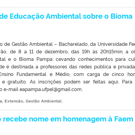
 de Educação Ambiental sobre o Bioma
o de Gestão Ambiental – Bacharelado, da Universidade Fe
arão, de 8 a 11 de dezembro, das 19h às 20h15min, a of
al e o Bioma Pampa: cevando conhecimentos para cul
dade é destinada a professores das redes pública e privad
Ensino Fundamental e Médio, com carga de cinco hor
e e gratuito. As inscrições podem ser feitas aqui. Para
lo e-mail eapampa.ufpel@gmail.com.
a
,
Extensão
,
Gestão Ambiental
.
ro recebe nome em homenagem à Faem