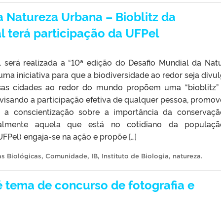
a Natureza Urbana – Bioblitz da
l terá participação da UFPel
l será realizada a “10ª edição do Desafio Mundial da Nat
 uma iniciativa para que a biodiversidade ao redor seja divu
rsas cidades ao redor do mundo propõem uma “bioblitz
 visando a participação efetiva de qualquer pessoa, promo
e a conscientização sobre a importância da conservaç
cialmente aquela que está no cotidiano da populaçã
UFPel) engaja-se na ação e propõe […]
as Biológicas
,
Comunidade
,
IB
,
Instituto de Biologia
,
natureza
.
é tema de concurso de fotografia e