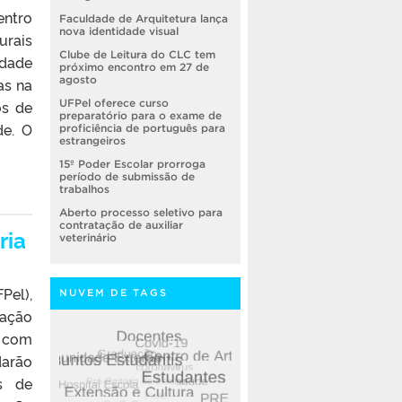
entro
Faculdade de Arquitetura lança
nova identidade visual
urais
Clube de Leitura do CLC tem
idade
próximo encontro em 27 de
agosto
as na
os de
UFPel oferece curso
preparatório para o exame de
de. O
proficiência de português para
estrangeiros
15º Poder Escolar prorroga
período de submissão de
trabalhos
Aberto processo seletivo para
contratação de auxiliar
ria
veterinário
Pel),
NUVEM DE TAGS
ação
e com
darão
os de