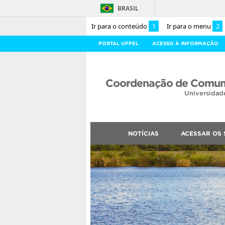
BRASIL
Ir para o conteúdo
1
Ir para o menu
2
PORTAL UFPEL
ACESSO À INFORMAÇÃO
Coordenação de Comuni
Universidad
NOTÍCIAS
ACESSAR OS 