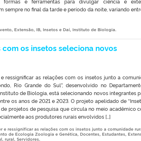
ca, formas e ferramentas para divulgar ciência e ext
em sempre no final da tarde e período da noite, variando entr
vento
,
Extensão
,
IB
,
Insetos e Daí
,
Instituto de Biologia
.
s com os insetos seleciona novos
e ressignificar as relações com os insetos junto a comun
ndo, Rio Grande do Sul”, desenvolvido no Departamen
nstituto de Biologia, está selecionando novos integrantes p
ntre os anos de 2021 e 2023. O projeto apelidado de “Inset
o de projetos de pesquisa que circula no meio acadêmico 
ialmente aos produtores rurais envolvidos […]
 e ressignificar as relações com os insetos junto a comunidade rur
nto de Ecologia Zoologia e Genética
,
Docentes
,
Estudantes
,
Exten
l
,
rural
,
Servidores
.