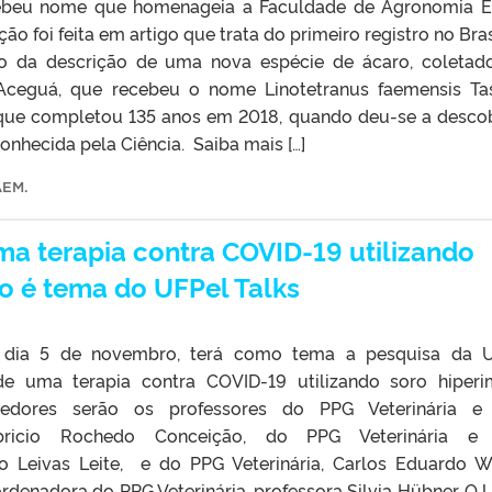
ebeu nome que homenageia a Faculdade de Agronomia E
ão foi feita em artigo que trata do primeiro registro no Bras
mo da descrição de uma nova espécie de ácaro, coleta
Aceguá, que recebeu o nome Linotetranus faemensis Ta
ue completou 135 anos em 2018, quando deu-se a desco
onhecida pela Ciência. Saiba mais […]
AEM
.
a terapia contra COVID-19 utilizando
o é tema do UFPel Talks
 dia 5 de novembro, terá como tema a pesquisa da U
de uma terapia contra COVID-19 utilizando soro hiper
tedores serão os professores do PPG Veterinária e
Fabricio Rochedo Conceição, do PPG Veterinária e
io Leivas Leite, e do PPG Veterinária, Carlos Eduardo 
denadora do PPG Veterinária, professora Silvia Hübner. O 