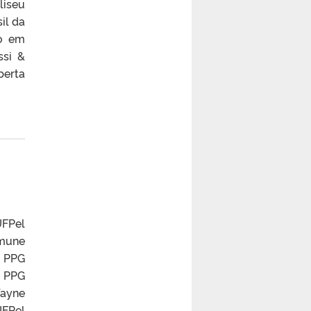
liseu
il da
do em
ssi &
berta
FPel
imune
 PPG
 PPG
Wayne
UFPel