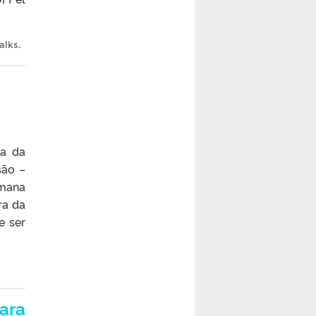
alks
.
ia da
são –
emana
ra da
e ser
para