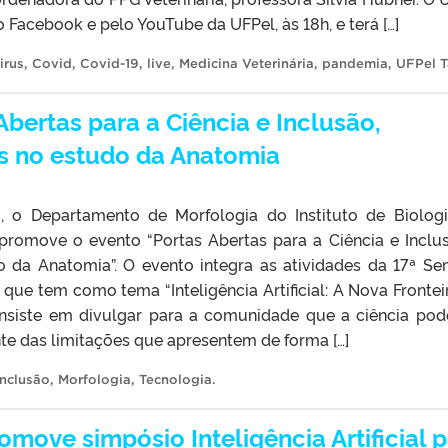
o Facebook e pelo YouTube da UFPel, às 18h, e terá […]
irus
,
Covid
,
Covid-19
,
live
,
Medicina Veterinária
,
pandemia
,
UFPel T
bertas para a Ciência e Inclusão,
s no estudo da Anatomia
, o Departamento de Morfologia do Instituto de Biolog
 promove o evento “Portas Abertas para a Ciência e Inclu
 da Anatomia”. O evento integra as atividades da 17ª S
 que tem como tema “Inteligência Artificial: A Nova Frontei
consiste em divulgar para a comunidade que a ciência pod
te das limitações que apresentem de forma […]
Inclusão
,
Morfologia
,
Tecnologia
.
omove simpósio Inteligência Artificial 