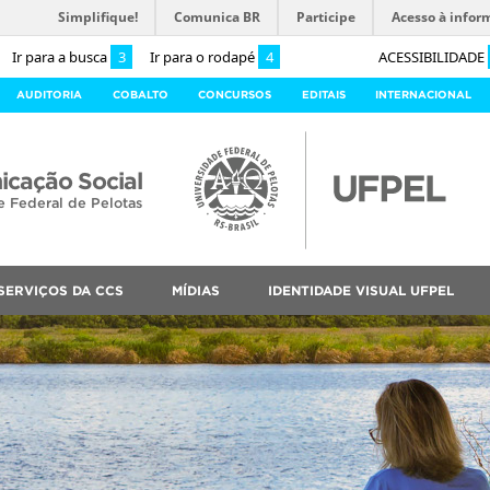
Simplifique!
Comunica BR
Participe
Acesso à infor
Ir para a busca
3
Ir para o rodapé
4
ACESSIBILIDADE
AUDITORIA
COBALTO
CONCURSOS
EDITAIS
INTERNACIONAL
cação Social
e Federal de Pelotas
SERVIÇOS DA CCS
MÍDIAS
IDENTIDADE VISUAL UFPEL