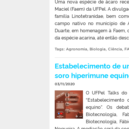
Uma nova espécie de ácaro rec
Maciel (Faem) da UFPel. A divulgaç
família Linotetranidae, bem co
campo nativo no município de 
Duarte, em homenagem à Faem, q
da espécie acarina, até então desc
Tags:
Agronomia
,
Biologia
,
Ciência
,
F
Estabelecimento de um
soro hiperimune equin
03/11/2020
O UFPel Talks do
“Estabelecimento 
equino”. Os deba
Biotecnologia, 
Biotecnologia, Fáb
Nogueira. A mediação será da coor