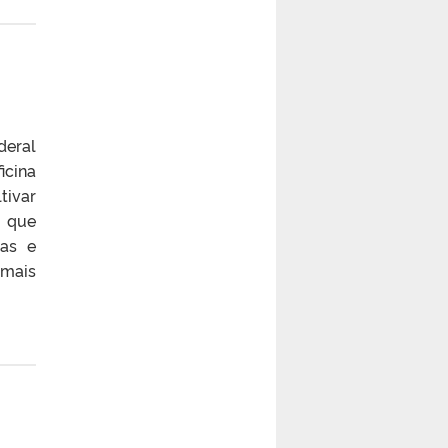
deral
icina
tivar
a que
as e
 mais