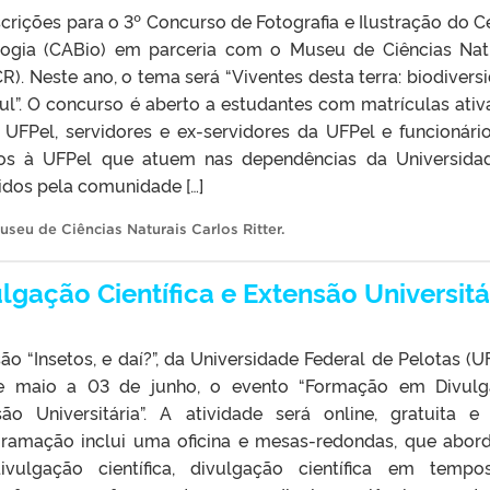
scrições para o 3º Concurso de Fotografia e Ilustração do C
ogia (CABio) em parceria com o Museu de Ciências Nat
R). Neste ano, o tema será “Viventes desta terra: biodivers
ul”. O concurso é aberto a estudantes com matrículas ativ
 UFPel, servidores e ex-servidores da UFPel e funcionári
ços à UFPel que atuem nas dependências da Universida
idos pela comunidade […]
useu de Ciências Naturais Carlos Ritter
.
gação Científica e Extensão Universitá
ão “Insetos, e daí?”, da Universidade Federal de Pelotas (UF
e maio a 03 de junho, o evento “Formação em Divulg
são Universitária”. A atividade será online, gratuita 
ogramação inclui uma oficina e mesas-redondas, que abor
vulgação científica, divulgação científica em temp