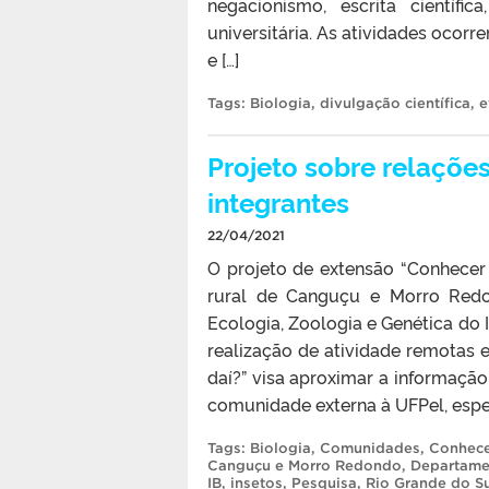
negacionismo, escrita científi
universitária. As atividades ocorr
e […]
Tags:
Biologia
,
divulgação científica
,
e
Projeto sobre relaçõe
integrantes
22/04/2021
O projeto de extensão “Conhecer 
rural de Canguçu e Morro Redo
Ecologia, Zoologia e Genética do I
realização de atividade remotas e
daí?” visa aproximar a informaçã
comunidade externa à UFPel, espec
Tags:
Biologia
,
Comunidades
,
Conhecer
Canguçu e Morro Redondo
,
Departame
IB
,
insetos
,
Pesquisa
,
Rio Grande do Su