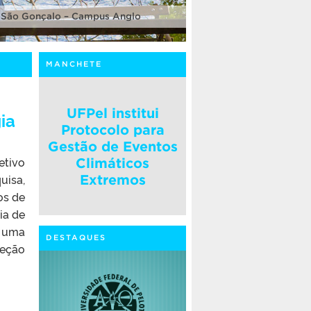
 São Gonçalo – Campus Anglo
MANCHETE
UFPel institui
ia
Protocolo para
Gestão de Eventos
etivo
Climáticos
uisa,
Extremos
os de
ia de
a uma
DESTAQUES
leção