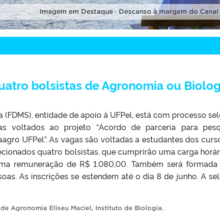
Imagem em Destaque · Descanso à margem do Canal
uatro bolsistas de Agronomia ou Biolog
 (FDMS), entidade de apoio à UFPel, está com processo sel
as voltados ao projeto “Acordo de parceria para pesq
agro UFPel”. As vagas são voltadas a estudantes dos curs
ecionados quatro bolsistas, que cumprirão uma carga horár
uma remuneração de R$ 1.080,00. Também será formad
oas. As inscrições se estendem até o dia 8 de junho. A se
de Agronomia Eliseu Maciel
,
Instituto de Biologia
.