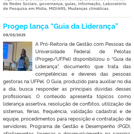
de Redes Sociais
,
governança
,
guias
,
informação
,
Laboratório
de Pesquisa em Mídia
,
MIDIARS
,
Mudanças climáticas
.
Progep lança “Guia da Liderança”
09/05/2025
A Pró-Reitoria de Gestão com Pessoas da
Universidade Federal de Pelotas
(Progep/UFPel) disponibilizou o “Guia da
Liderança”, documento que trata das
competências e deveres das pessoas
gestoras na UFPel. O Guia, produzido para auxiliar no dia
a dia, busca responder as principais dúvidas desses
profissionais. O conteúdo apresenta tópicos como
liderança assertiva, resolução de conflitos, utilização de
sistemas, férias, frequência, validação cadastral e de
equipe, procedimentos para reposição e contratação de
servidores, Programa de Gestão e Desempenho (PGD),
afastamentos, licenças e desenvolvimento na carreira.