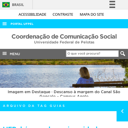
BRASIL
Simplifique!
ACESSIBILIDADE
CONTRASTE
MAPA DO SITE
Comunica BR
PORTAL UFPEL
Participe
ACESSO À INFORMAÇÃO
Coordenação de Comunicação Social
Acesso à informação
Universidade Federal de Pelotas
AUDITORIA
Legislação
COBALTO
MENU
Canais
CONCURSOS
EDITAIS
INTERNACIONAL
Imagem em Destaque · Descanso à margem do Canal São
OUVIDORIA
Gonçalo – Campus Anglo
PORTARIAS
ARQUIVO DA TAG GUIAS
TELEFONES