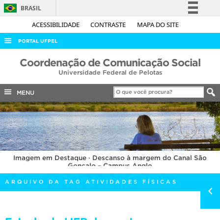
BRASIL
Simplifique!
ACESSIBILIDADE
CONTRASTE
MAPA DO SITE
Comunica BR
PORTAL UFPEL
Participe
ACESSO À INFORMAÇÃO
Coordenação de Comunicação Social
Acesso à informação
Universidade Federal de Pelotas
AUDITORIA
Legislação
COBALTO
MENU
Canais
CONCURSOS
EDITAIS
INTERNACIONAL
Imagem em Destaque · Descanso à margem do Canal São
OUVIDORIA
Gonçalo – Campus Anglo
PORTARIAS
ARQUIVO DA TAG ATIVIDADES FÍSICAS
TELEFONES