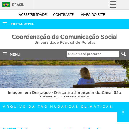
BRASIL
Simplifique!
ACESSIBILIDADE
CONTRASTE
MAPA DO SITE
Comunica BR
PORTAL UFPEL
Participe
ACESSO À INFORMAÇÃO
Coordenação de Comunicação Social
Acesso à informação
Universidade Federal de Pelotas
AUDITORIA
Legislação
COBALTO
MENU
Canais
CONCURSOS
EDITAIS
INTERNACIONAL
Imagem em Destaque · Descanso à margem do Canal São
OUVIDORIA
Gonçalo – Campus Anglo
PORTARIAS
ARQUIVO DA TAG MUDANÇAS CLIMÁTICAS
TELEFONES