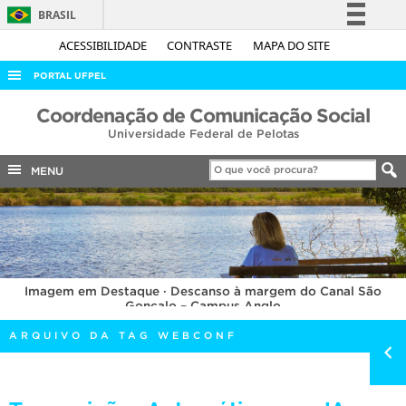
BRASIL
Simplifique!
ACESSIBILIDADE
CONTRASTE
MAPA DO SITE
Comunica BR
PORTAL UFPEL
Participe
ACESSO À INFORMAÇÃO
Coordenação de Comunicação Social
Acesso à informação
Universidade Federal de Pelotas
AUDITORIA
Legislação
COBALTO
MENU
Canais
CONCURSOS
EDITAIS
INTERNACIONAL
Imagem em Destaque · Descanso à margem do Canal São
OUVIDORIA
Gonçalo – Campus Anglo
PORTARIAS
ARQUIVO DA TAG WEBCONF
TELEFONES