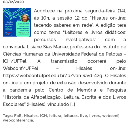
08/12/2020
Acontece na próxima segunda-feira (14),
às 10h, a sessão 12 do “Hisales on-line:
tecendo saberes em rede”. A edição terá
como tema “Leitores e livros didáticos:
percursos investigativos” com a
convidada Lisiane Sias Manke, professora do Instituto de
Ciências Humanas da Universidade Federal de Pelotas –
ICH/UFPel. A transmissão ocorrerá pelo
Webconf/UFPel – Hisales on-line:
https://webconf.ufpel.edu.br/b/van-wvd-42g. O Hisales
on-line é um projeto de extensão desenvolvido durante
a pandemia pelo Centro de Memória e Pesquisa
“História da Alfabetização, Leitura, Escrita e dos Livros
Escolares” (Hisales), vinculado […]
Tags:
FaE
,
Hisales
,
ICH
,
leitura
,
leituras
,
live
,
livros
,
webconf
,
webconferência
.