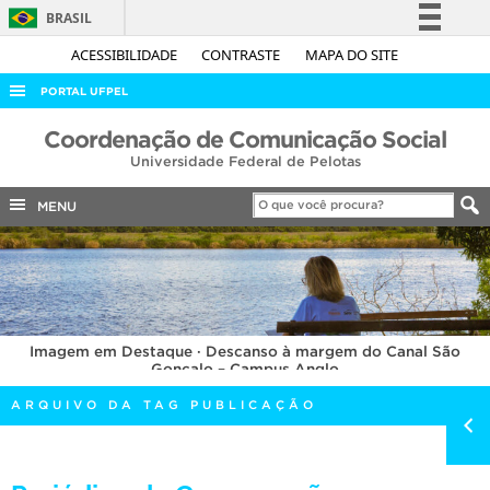
BRASIL
Simplifique!
ACESSIBILIDADE
CONTRASTE
MAPA DO SITE
Comunica BR
PORTAL UFPEL
Participe
ACESSO À INFORMAÇÃO
Coordenação de Comunicação Social
Acesso à informação
Universidade Federal de Pelotas
AUDITORIA
Legislação
COBALTO
MENU
Canais
CONCURSOS
EDITAIS
INTERNACIONAL
Imagem em Destaque · Descanso à margem do Canal São
OUVIDORIA
Gonçalo – Campus Anglo
PORTARIAS
ARQUIVO DA TAG PUBLICAÇÃO
TELEFONES