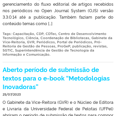
gerenciamento do fluxo editorial de artigos recebidos
nos periódicos no Open Journal System (OJS) versão
3.3.0.14 até a publicação. Também faziam parte do
conteúdo temas como […]
Tags:
Capacitação
,
CDP
,
CDTec
,
Centro de Desenvolvimento
Tecnológico
,
Ciência
,
Coordenação de Bibliotecas
,
Gabinete da
Vice-Reitoria
,
GVR
,
Periódicos
,
Portal de Periódicos
,
Pró-
Reitoria de Gestão de Pessoas
,
ProGeP
,
publicação
,
revistas
,
SGTIC
,
Superintendência de Gestão de Tecnologia da
Informação e Comunicação
.
Aberto período de submissão de
textos para o e-book “Metodologias
Inovadoras”
25/07/2023
O Gabinete da Vice-Reitora (GVR) e o Núcleo de Editora
e Livraria da Universidade Federal de Pelotas (UFPel)
abriram o período de submissão de textos para compor