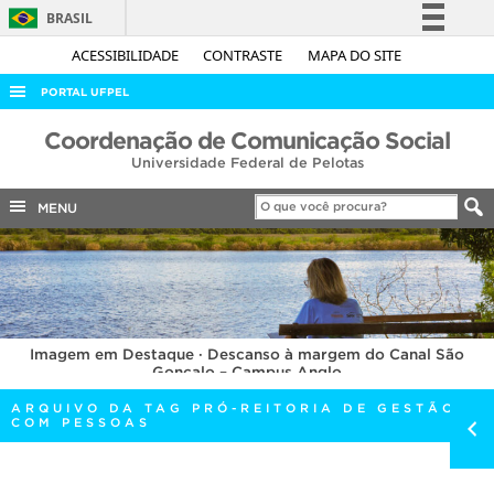
BRASIL
Simplifique!
ACESSIBILIDADE
CONTRASTE
MAPA DO SITE
Comunica BR
PORTAL UFPEL
Participe
ACESSO À INFORMAÇÃO
Coordenação de Comunicação Social
Acesso à informação
Universidade Federal de Pelotas
AUDITORIA
Legislação
COBALTO
MENU
Canais
CONCURSOS
EDITAIS
INTERNACIONAL
Imagem em Destaque · Descanso à margem do Canal São
OUVIDORIA
Gonçalo – Campus Anglo
PORTARIAS
ARQUIVO DA TAG PRÓ-REITORIA DE GESTÃO
COM PESSOAS
TELEFONES