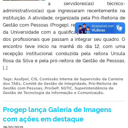
a servidores(as) técnico-
administrativos(as) que ingressaram recentemente na
instituição. A atividade, organizada pela Pró-Reitoria de
Gestão com Pessoas (Progep), reforçou o compromisso
da Universidade com a qualificação inicial e contínua
dos profissionais que passam a integrar seu quadro. O
encontro teve início na manhã do dia 12, com uma
recepção institucional conduzida pela reitora Ursula
Rosa da Silva e pela pró-reitora de Gestão de Pessoas,
[…]
Tags:
Asufpel
,
CIS
,
Comissão Interna de Supervisão da Carreira
dos TAEs
,
Comitê de Gestão de Integridade
,
Pró-Reitoria de
Gestão com Pessoas
,
ProGeP
,
SGTIC
,
Superintendência de
Gestão de Tecnologia da Informação e Comunicação
.
Progep lança Galeria de Imagens
com ações em destaque
28/10/2025