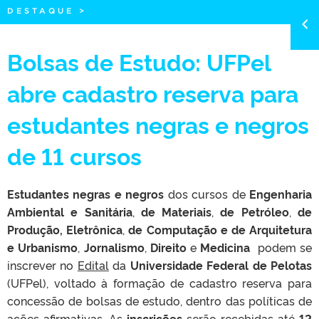
DESTAQUE
>
Bolsas de Estudo: UFPel
abre cadastro reserva para
estudantes negras e negros
de 11 cursos
Estudantes negras e negros
dos cursos de
Engenharia
Ambiental e Sanitária
,
de Materiais
,
de Petróleo
,
de
Produção,
Eletrônica
,
de Computação e de Arquitetura
e Urbanismo
,
Jornalismo
,
Direito
e
Medicina
podem se
inscrever no
Edital
da
Universidade Federal de Pelotas
(UFPel), voltado à formação de cadastro reserva para
concessão de bolsas de estudo, dentro das políticas de
ações afirmativas. As
inscrições
serão recebidas até
12