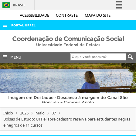
BRASIL
Simplifique!
ACESSIBILIDADE
CONTRASTE
MAPA DO SITE
Comunica BR
PORTAL UFPEL
Participe
ACESSO À INFORMAÇÃO
Coordenação de Comunicação Social
Acesso à informação
Universidade Federal de Pelotas
AUDITORIA
Legislação
COBALTO
MENU
Canais
CONCURSOS
EDITAIS
INTERNACIONAL
Imagem em Destaque · Descanso à margem do Canal São
OUVIDORIA
Gonçalo – Campus Anglo
PORTARIAS
Início
2025
Maio
07
Bolsas de Estudo: UFPel abre cadastro reserva para estudantes negras
TELEFONES
e negros de 11 cursos