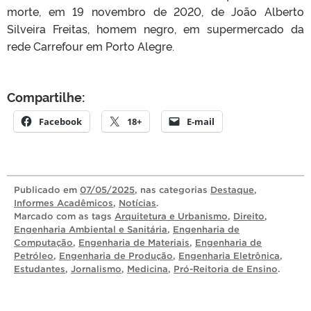
morte, em 19 novembro de 2020, de João Alberto
Silveira Freitas, homem negro, em supermercado da
rede Carrefour em Porto Alegre.
Compartilhe:
Facebook
18+
E-mail
Publicado
em
07/05/2025
, nas categorias
Destaque
,
Informes Acadêmicos
,
Notícias
.
Marcado com as tags
Arquitetura e Urbanismo
,
Direito
,
Engenharia Ambiental e Sanitária
,
Engenharia de
Computação
,
Engenharia de Materiais
,
Engenharia de
Petróleo
,
Engenharia de Produção
,
Engenharia Eletrônica
,
Estudantes
,
Jornalismo
,
Medicina
,
Pró-Reitoria de Ensino
.